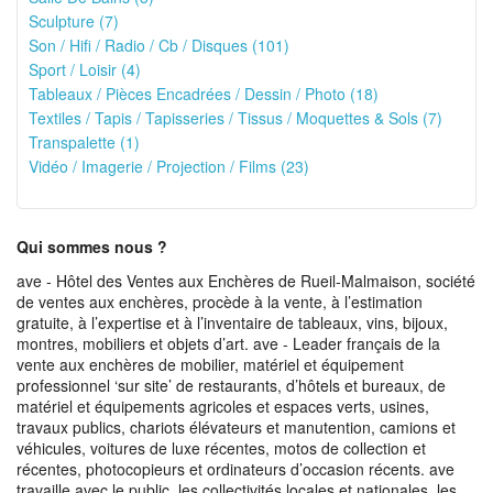
Sculpture (7)
Son / Hifi / Radio / Cb / Disques (101)
Sport / Loisir (4)
Tableaux / Pièces Encadrées / Dessin / Photo (18)
Textiles / Tapis / Tapisseries / Tissus / Moquettes & Sols (7)
Transpalette (1)
Vidéo / Imagerie / Projection / Films (23)
Qui sommes nous ?
ave - Hôtel des Ventes aux Enchères de Rueil-Malmaison, société
de ventes aux enchères, procède à la vente, à l’estimation
gratuite, à l’expertise et à l’inventaire de tableaux, vins, bijoux,
montres, mobiliers et objets d’art. ave - Leader français de la
vente aux enchères de mobilier, matériel et équipement
professionnel ‘sur site’ de restaurants, d’hôtels et bureaux, de
matériel et équipements agricoles et espaces verts, usines,
travaux publics, chariots élévateurs et manutention, camions et
véhicules, voitures de luxe récentes, motos de collection et
récentes, photocopieurs et ordinateurs d’occasion récents. ave
travaille avec le public, les collectivités locales et nationales, les