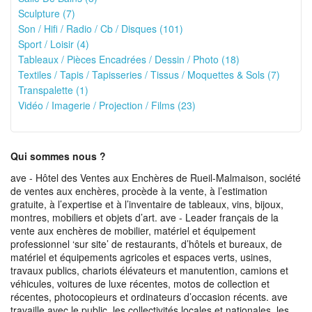
Sculpture (7)
Son / Hifi / Radio / Cb / Disques (101)
Sport / Loisir (4)
Tableaux / Pièces Encadrées / Dessin / Photo (18)
Textiles / Tapis / Tapisseries / Tissus / Moquettes & Sols (7)
Transpalette (1)
Vidéo / Imagerie / Projection / Films (23)
Qui sommes nous ?
ave - Hôtel des Ventes aux Enchères de Rueil-Malmaison, société
de ventes aux enchères, procède à la vente, à l’estimation
gratuite, à l’expertise et à l’inventaire de tableaux, vins, bijoux,
montres, mobiliers et objets d’art. ave - Leader français de la
vente aux enchères de mobilier, matériel et équipement
professionnel ‘sur site’ de restaurants, d’hôtels et bureaux, de
matériel et équipements agricoles et espaces verts, usines,
travaux publics, chariots élévateurs et manutention, camions et
véhicules, voitures de luxe récentes, motos de collection et
récentes, photocopieurs et ordinateurs d’occasion récents. ave
travaille avec le public, les collectivités locales et nationales, les