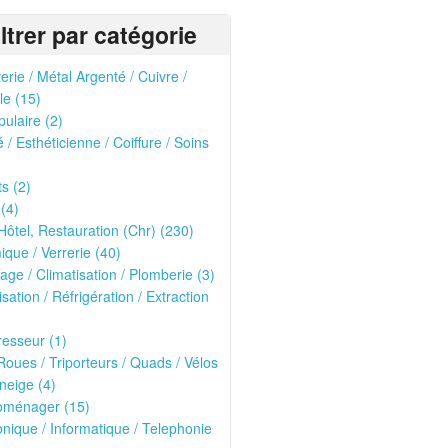
iltrer par catégorie
erie / Métal Argenté / Cuivre /
le (15)
pulaire (2)
 / Esthéticienne / Coiffure / Soins
ts (2)
 (4)
Hôtel, Restauration (Chr) (230)
que / Verrerie (40)
age / Climatisation / Plomberie (3)
isation / Réfrigération / Extraction
esseur (1)
oues / Triporteurs / Quads / Vélos
neige (4)
roménager (15)
onique / Informatique / Telephonie