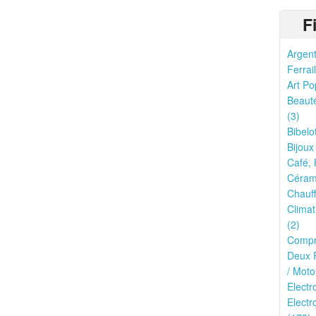
F
Argent
Ferrail
Art Po
Beauté
(3)
Bibelo
Bijoux
Café, 
Cérami
Chauff
Climat
(2)
Compr
Deux R
/ Moto
Elect
Electr