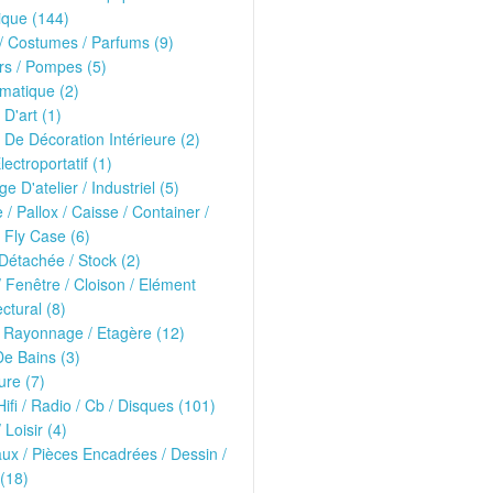
ique (144)
 Costumes / Parfums (9)
rs / Pompes (5)
matique (2)
 D'art (1)
 De Décoration Intérieure (2)
lectroportatif (1)
ge D'atelier / Industriel (5)
e / Pallox / Caisse / Container /
 Fly Case (6)
Détachée / Stock (2)
/ Fenêtre / Cloison / Elément
ectural (8)
 Rayonnage / Etagère (12)
De Bains (3)
ure (7)
Hifi / Radio / Cb / Disques (101)
 Loisir (4)
ux / Pièces Encadrées / Dessin /
(18)