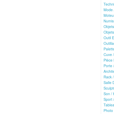
Techn
Mode /
Moteu
Numis
Objets
Objets
Outil E
Outilla
Palett
Cuve /
Pièce 
Porte 
Archit
Rack /
Salle 
Sculpt
Son / 
Sport /
Tablea
Photo 