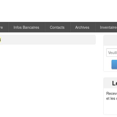
re
Infos Bancaires
Contacts
Archives
Inventaire
N
L
Recev
et les