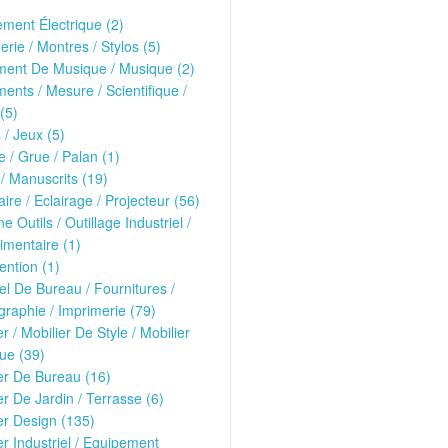
ment Électrique (2)
erie / Montres / Stylos (5)
ment De Musique / Musique (2)
ments / Mesure / Scientifique /
(5)
 / Jeux (5)
 / Grue / Palan (1)
 / Manuscrits (19)
ire / Eclairage / Projecteur (56)
e Outils / Outillage Industriel /
imentaire (1)
ntion (1)
el De Bureau / Fournitures /
raphie / Imprimerie (79)
er / Mobilier De Style / Mobilier
ue (39)
er De Bureau (16)
er De Jardin / Terrasse (6)
er Design (135)
er Industriel / Equipement