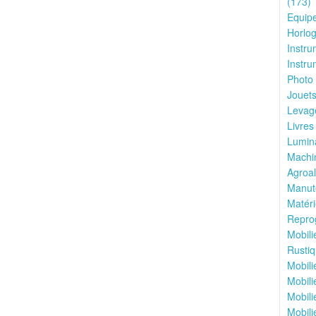
(173)
Equipe
Horlog
Instru
Instru
Photo 
Jouets
Levage
Livres
Lumina
Machin
Agroal
Manute
Matéri
Reprog
Mobili
Rustiq
Mobili
Mobili
Mobili
Mobili