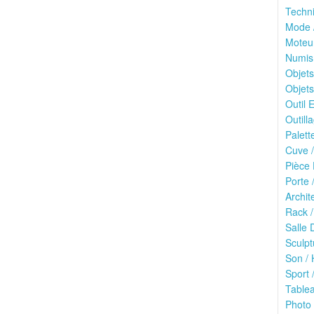
Techn
Mode /
Moteu
Numis
Objets
Objets
Outil E
Outilla
Palett
Cuve /
Pièce 
Porte 
Archit
Rack /
Salle 
Sculpt
Son / 
Sport /
Tablea
Photo 