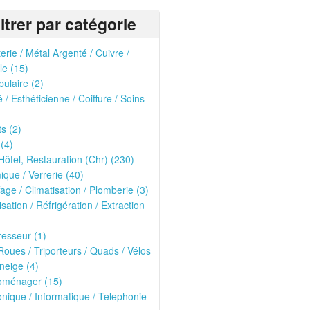
iltrer par catégorie
erie / Métal Argenté / Cuivre /
le (15)
pulaire (2)
 / Esthéticienne / Coiffure / Soins
ts (2)
 (4)
Hôtel, Restauration (Chr) (230)
que / Verrerie (40)
age / Climatisation / Plomberie (3)
isation / Réfrigération / Extraction
esseur (1)
oues / Triporteurs / Quads / Vélos
neige (4)
roménager (15)
onique / Informatique / Telephonie