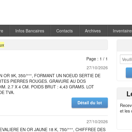
re
Infos Bancaires
Contacts
Archives
Inventaire
oux
Page : 1 / 1
27/10/2026
 OR 9K, 350/°°°, FORMANT UN NOEUD SERTIE DE
TITES PIERRES ROUGES. GRAVURE AU DOS
M. 2.7 X 4 CM. POIDS BRUT : 4,43 GRAMS. LOT
L
E TVA.
Détail du lot
Recev
et les
27/10/2026
VALIERE EN OR JAUNE 18 K, 750/°°°, CHIFFREE DES