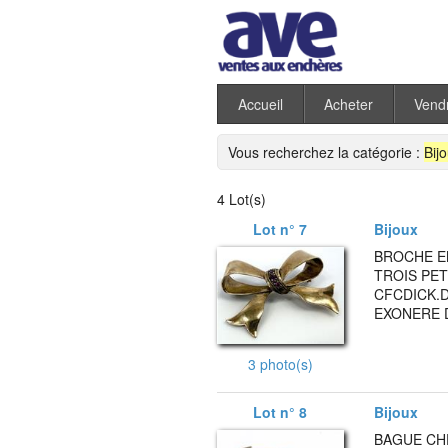
Accueil
Acheter
Vend
Vous recherchez la catégorie :
Bij
4 Lot(s)
Lot n° 7
Bijoux
BROCHE EN
TROIS PE
CFCDICK.DI
EXONERE D
3 photo(s)
Lot n° 8
Bijoux
BAGUE CHE