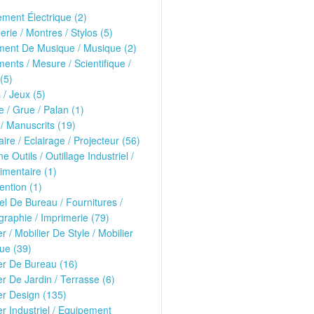
ment Électrique (2)
erie / Montres / Stylos (5)
ment De Musique / Musique (2)
ments / Mesure / Scientifique /
(5)
 / Jeux (5)
 / Grue / Palan (1)
 / Manuscrits (19)
ire / Eclairage / Projecteur (56)
e Outils / Outillage Industriel /
imentaire (1)
ntion (1)
el De Bureau / Fournitures /
raphie / Imprimerie (79)
er / Mobilier De Style / Mobilier
ue (39)
er De Bureau (16)
er De Jardin / Terrasse (6)
er Design (135)
er Industriel / Equipement