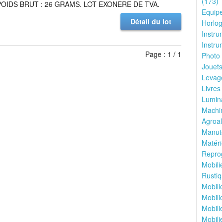
(173)
 POIDS BRUT : 26 GRAMS. LOT EXONERE DE TVA.
Equipe
Détail du lot
Horlog
Instru
Instru
Page : 1 / 1
Photo 
Jouets
Levage
Livres
Lumina
Machin
Agroal
Manute
Matéri
Reprog
Mobili
Rustiq
Mobili
Mobili
Mobili
Mobili