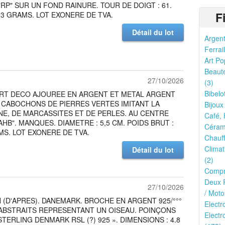
 "RP" SUR UN FOND RAINURE. TOUR DE DOIGT : 61.
F
,83 GRAMS. LOT EXONERE DE TVA.
Détail du lot
Argent
Ferrail
Art Po
Beauté
27/10/2026
(3)
Bibelo
RT DECO AJOUREE EN ARGENT ET METAL ARGENT
 CABOCHONS DE PIERRES VERTES IMITANT LA
Bijoux
E, DE MARCASSITES ET DE PERLES. AU CENTRE
Café, 
AHB". MANQUES. DIAMETRE : 5,5 CM. POIDS BRUT :
Cérami
MS. LOT EXONERE DE TVA.
Chauff
Climat
Détail du lot
(2)
Compr
Deux R
27/10/2026
/ Moto
(D'APRES). DANEMARK. BROCHE EN ARGENT 925/°°°
Elect
 ABSTRAITS REPRESENTANT UN OISEAU. POINÇONS
Electr
STERLING DENMARK RSL (?) 925 ». DIMENSIONS : 4.8