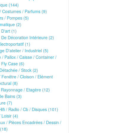
ique (144)
 Costumes / Parfums (9)
rs / Pompes (5)
matique (2)
 D'art (1)
 De Décoration Intérieure (2)
lectroportatif (1)
ge D'atelier / Industriel (5)
e / Pallox / Caisse / Container /
 Fly Case (6)
Détachée / Stock (2)
/ Fenêtre / Cloison / Elément
ectural (8)
 Rayonnage / Etagère (12)
De Bains (3)
ure (7)
Hifi / Radio / Cb / Disques (101)
 Loisir (4)
ux / Pièces Encadrées / Dessin /
(18)