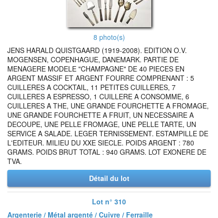
8 photo(s)
JENS HARALD QUISTGAARD (1919-2008). EDITION O.V.
MOGENSEN, COPENHAGUE, DANEMARK. PARTIE DE
MENAGERE MODELE "CHAMPAGNE" DE 40 PIECES EN
ARGENT MASSIF ET ARGENT FOURRE COMPRENANT : 5
CUILLERES A COCKTAIL, 11 PETITES CUILLERES, 7
CUILLERES A ESPRESSO, 1 CUILLERE A CONSOMME, 6
CUILLERES A THE, UNE GRANDE FOURCHETTE A FROMAGE,
UNE GRANDE FOURCHETTE A FRUIT, UN NECESSAIRE A
DECOUPE, UNE PELLE FROMAGE, UNE PELLE TARTE, UN
SERVICE A SALADE. LEGER TERNISSEMENT. ESTAMPILLE DE
L'EDITEUR. MILIEU DU XXE SIECLE. POIDS ARGENT : 780
GRAMS. POIDS BRUT TOTAL : 940 GRAMS. LOT EXONERE DE
TVA.
Détail du lot
Lot n° 310
Argenterie / Métal argenté / Cuivre / Ferraille