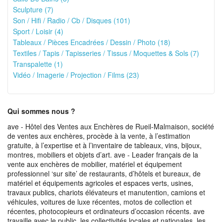
Sculpture (7)
Son / Hifi / Radio / Cb / Disques (101)
Sport / Loisir (4)
Tableaux / Pièces Encadrées / Dessin / Photo (18)
Textiles / Tapis / Tapisseries / Tissus / Moquettes & Sols (7)
Transpalette (1)
Vidéo / Imagerie / Projection / Films (23)
Qui sommes nous ?
ave - Hôtel des Ventes aux Enchères de Rueil-Malmaison, société
de ventes aux enchères, procède à la vente, à l’estimation
gratuite, à l’expertise et à l’inventaire de tableaux, vins, bijoux,
montres, mobiliers et objets d’art. ave - Leader français de la
vente aux enchères de mobilier, matériel et équipement
professionnel ‘sur site’ de restaurants, d’hôtels et bureaux, de
matériel et équipements agricoles et espaces verts, usines,
travaux publics, chariots élévateurs et manutention, camions et
véhicules, voitures de luxe récentes, motos de collection et
récentes, photocopieurs et ordinateurs d’occasion récents. ave
travaille avec le public, les collectivités locales et nationales, les