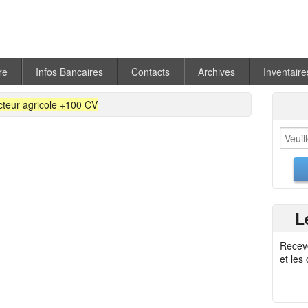
re
Infos Bancaires
Contacts
Archives
Inventaire
cteur agricole +100 CV
L
Recev
et les