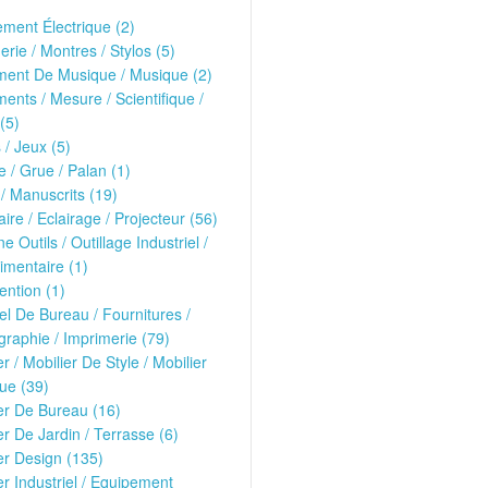
ment Électrique (2)
erie / Montres / Stylos (5)
ment De Musique / Musique (2)
ments / Mesure / Scientifique /
(5)
 / Jeux (5)
 / Grue / Palan (1)
 / Manuscrits (19)
ire / Eclairage / Projecteur (56)
e Outils / Outillage Industriel /
imentaire (1)
ntion (1)
el De Bureau / Fournitures /
raphie / Imprimerie (79)
er / Mobilier De Style / Mobilier
ue (39)
er De Bureau (16)
er De Jardin / Terrasse (6)
er Design (135)
er Industriel / Equipement