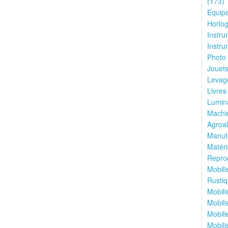
(173)
Equipe
Horlog
Instru
Instru
Photo 
Jouets
Levage
Livres
Lumina
Machin
Agroal
Manute
Matéri
Reprog
Mobili
Rustiq
Mobili
Mobili
Mobili
Mobili