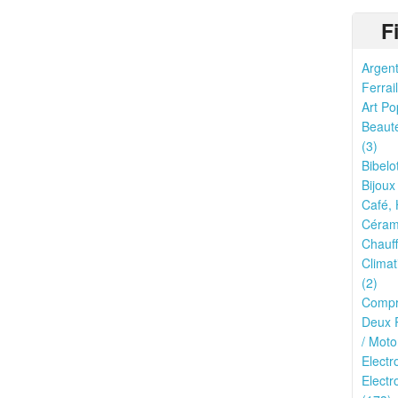
F
Argent
Ferrail
Art Po
Beauté
(3)
Bibelo
Bijoux
Café, 
Cérami
Chauff
Climat
(2)
Compr
Deux R
/ Moto
Elect
Electr