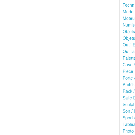
Techn
Mode /
Moteu
Numis
Objets
Objets
Outil E
Outilla
Palett
Cuve /
Pièce 
Porte 
Archit
Rack /
Salle 
Sculpt
Son / 
Sport /
Tablea
Photo 