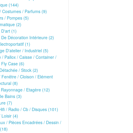
ique (144)
 Costumes / Parfums (9)
rs / Pompes (5)
matique (2)
 D'art (1)
 De Décoration Intérieure (2)
lectroportatif (1)
ge D'atelier / Industriel (5)
e / Pallox / Caisse / Container /
 Fly Case (6)
Détachée / Stock (2)
/ Fenêtre / Cloison / Elément
ectural (8)
 Rayonnage / Etagère (12)
De Bains (3)
ure (7)
Hifi / Radio / Cb / Disques (101)
 Loisir (4)
ux / Pièces Encadrées / Dessin /
(18)