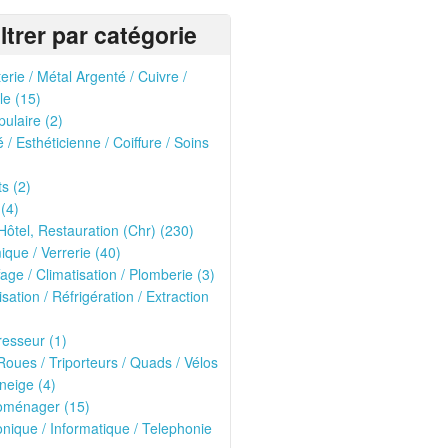
iltrer par catégorie
erie / Métal Argenté / Cuivre /
le (15)
pulaire (2)
 / Esthéticienne / Coiffure / Soins
ts (2)
 (4)
Hôtel, Restauration (Chr) (230)
que / Verrerie (40)
age / Climatisation / Plomberie (3)
isation / Réfrigération / Extraction
esseur (1)
oues / Triporteurs / Quads / Vélos
neige (4)
roménager (15)
onique / Informatique / Telephonie