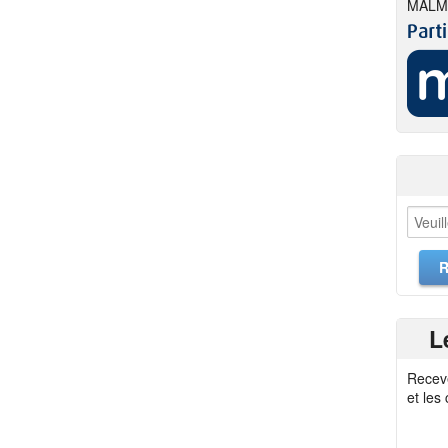
MALM
L
Recev
et les