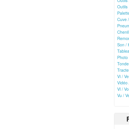
Outils
Outils 
Palett
Cuve /
Pneuma
Chenil
Remor
Son / 
Tablea
Photo 
Tonde
Tracte
Vi / Ve
Vidéo 
Vl / V
Vu / V