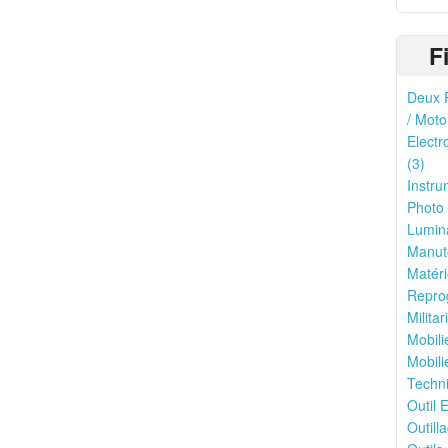
F
Deux R
/ Moto
Electr
(3)
Instru
Photo 
Lumina
Manute
Matéri
Reprog
Milita
Mobili
Mobili
Techni
Outil E
Outilla