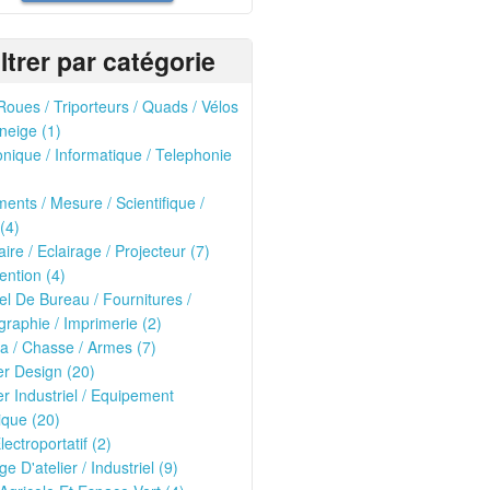
iltrer par catégorie
oues / Triporteurs / Quads / Vélos
neige (1)
onique / Informatique / Telephonie
ments / Mesure / Scientifique /
(4)
ire / Eclairage / Projecteur (7)
ntion (4)
el De Bureau / Fournitures /
raphie / Imprimerie (2)
ria / Chasse / Armes (7)
er Design (20)
er Industriel / Equipement
que (20)
lectroportatif (2)
ge D'atelier / Industriel (9)