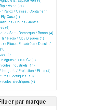
 Agricole Et Espace Vert (4)
Btp / Voirie (21)
e / Pallox / Caisse / Container /
 Fly Case (1)
tiques / Roues / Jantes /
les (6)
que / Semi-Remorque / Benne (4)
Hifi / Radio / Cb / Disques (1)
ux / Pièces Encadrées / Dessin /
(1)
use (4)
ur Agricole +100 Cv (3)
hicules Industriels (14)
/ Imagerie / Projection / Films (4)
oitures Électriques (13)
ehicules Électriques (4)
Filtrer par marque