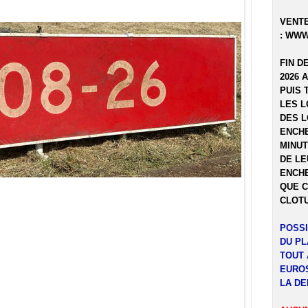
VENTE
:
WWW
FIN D
2026 
PUIS 
LES L
DES L
ENCHE
MINUT
DE LE
ENCHE
QUE C
CLOTU
POSSI
DU P
TOUT 
EUROS
LA DE