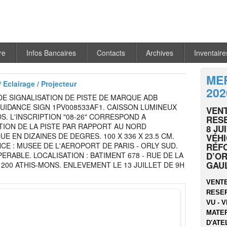
re
Infos Bancaires
Contacts
Archives
Inventaire
MER
 Eclairage / Projecteur
202
E SIGNALISATION DE PISTE DE MARQUE ADB
UIDANCE SIGN 1PV008533AF1. CAISSON LUMINEUX
VENT
DS. L'INSCRIPTION "08-26" CORRESPOND A
RESE
TION DE LA PISTE PAR RAPPORT AU NORD
8 JU
E EN DIZAINES DE DEGRES. 100 X 336 X 23.5 CM.
VÉHI
E : MUSEE DE L'AEROPORT DE PARIS - ORLY SUD.
RÉF
ERABLE. LOCALISATION : BATIMENT 678 - RUE DE LA
D’OR
GAU
1200 ATHIS-MONS. ENLEVEMENT LE 13 JUILLET DE 9H
VENTE
RESER
VU - V
MATER
D'ATEL