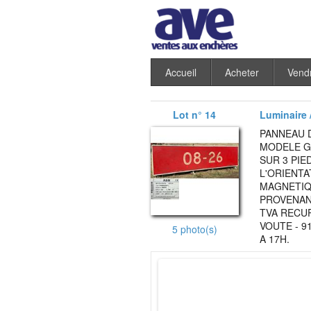
Accueil
Acheter
Vend
Lot n° 14
Luminaire /
PANNEAU D
MODELE G
SUR 3 PIE
L'ORIENTA
MAGNETIQU
PROVENANC
TVA RECUP
VOUTE - 9
5 photo(s)
A 17H.