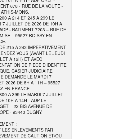
DE 10H A 14H - ADP ORLY -
ENT 678 - RUE DE LA VOUTE -
 ATHIS-MONS.
200 A 214 ET 245 A 299 LE
 7 JUILLET DE 2026 DE 10H A
 ADP - BATIMENT 7203 – RUE DE
MISE – 95527 ROISSY-EN-
CE.
DE 215 A 243 IMPERATIVEMENT
ENDEZ-VOUS (AVANT LE JEUDI
LLET A 12H) ET AVEC
NTATION DE PIECE D'IDENTITE
QUE, CASIER JUDICIAIRE
GE DEMANDE LE MARDI 7
ET 2026 DE 8H A 11H – 95527
Y-EN-FRANCE.
300 A 399 LE MARDI 7 JUILLET
DE 10H A 14H - ADP LE
ET – 22 BIS AVENUE DE
OPE - 93440 DUGNY.
EMENT :
T LES ENLEVEMENTS PAR
EVEMENT DE CAUTION ET/OU