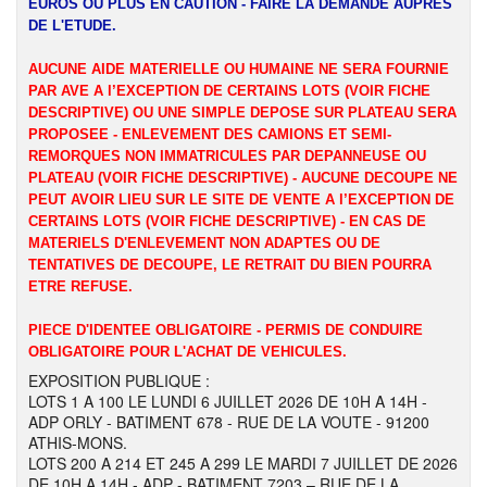
EUROS OU PLUS EN CAUTION - FAIRE LA DEMANDE AUPRES
DE L'ETUDE.
AUCUNE AIDE MATERIELLE OU HUMAINE NE SERA FOURNIE
PAR AVE A l’EXCEPTION DE CERTAINS LOTS (VOIR FICHE
DESCRIPTIVE) OU UNE SIMPLE DEPOSE SUR PLATEAU SERA
PROPOSEE - ENLEVEMENT DES CAMIONS ET SEMI-
REMORQUES NON IMMATRICULES PAR DEPANNEUSE OU
PLATEAU (VOIR FICHE DESCRIPTIVE) - AUCUNE DECOUPE NE
PEUT AVOIR LIEU SUR LE SITE DE VENTE A l’EXCEPTION DE
CERTAINS LOTS (VOIR FICHE DESCRIPTIVE) - EN CAS DE
MATERIELS D'ENLEVEMENT NON ADAPTES OU DE
TENTATIVES DE DECOUPE, LE RETRAIT DU BIEN POURRA
ETRE REFUSE.
PIECE D'IDENTEE OBLIGATOIRE - PERMIS DE CONDUIRE
OBLIGATOIRE POUR L'ACHAT DE VEHICULES.
EXPOSITION PUBLIQUE :
LOTS 1 A 100 LE LUNDI 6 JUILLET 2026 DE 10H A 14H -
ADP ORLY - BATIMENT 678 - RUE DE LA VOUTE - 91200
ATHIS-MONS.
LOTS 200 A 214 ET 245 A 299 LE MARDI 7 JUILLET DE 2026
DE 10H A 14H - ADP - BATIMENT 7203 – RUE DE LA