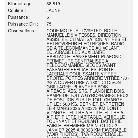
Kilométrage :
38 819
Couleur :
JAUNE
Puissance :
5
Puissance Din :
75
Observations :
CODE MOTEUR : DV6ETED. BOITE
MANUELLE 5 VITESSES, DIRECTION
ASSISTEE. CLIMATISATION. VITRES ET
RETROVISEUR ELECTRIQUES. RADIO
CD A TELECOMMANDE AU VOLANT.
ECLAIRAGE LED AUXILIAIRE
HABITACLE. RANGEMENT PLAFOND.
FERMETURE CENTRALISEE A
TELECOMMANDE. SIEGES AVANT
PASSAGER REPLIABLES. PORTE
LATERALE COULISSANTE VITREE
DROITE. PORTES ARRIERE VITREE 1/3 -
2/3 A OUVERTURE A 180°. CLOISON
GRILLAGEE. PLANCHER BOIS.
AIRBAGS. ABS. SRS. PLANCHER BOIS.
RAMPE DE TOIT A GYROPHARES. FEUX
DE POSITION SUR LE TOIT. CHARGE
UTILE : 560 KG. DERNIER ENTRETIEN
LE 4 MARS 2025 A 30278 KM DONT :
VIDANGE - FILTRE A HUILE, FILTRE A
AIR ET FILTRE HABITACLE. VEHICULE
TOURNANT ET ROULANT. BATTERIE
FAIBLE. PREMIERE MAIN. CT DU 2
JANVIER 2025 A 30023 KM FAVORABLE
(VOIR PHOTOS). TVA RECUPERABLE.