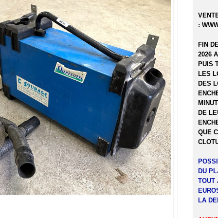
VENTE
:
WWW
FIN D
2026 
PUIS 
LES L
DES L
ENCHE
MINUT
DE LE
ENCHE
QUE C
CLOTU
POSSI
DU P
TOUT 
EUROS
LA DE