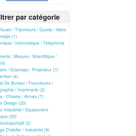
iltrer par catégorie
oues / Triporteurs / Quads / Vélos
neige (1)
onique / Informatique / Telephonie
ments / Mesure / Scientifique /
(4)
ire / Eclairage / Projecteur (7)
ntion (4)
el De Bureau / Fournitures /
raphie / Imprimerie (2)
ria / Chasse / Armes (7)
er Design (20)
er Industriel / Equipement
que (20)
lectroportatif (2)
ge D'atelier / Industriel (9)