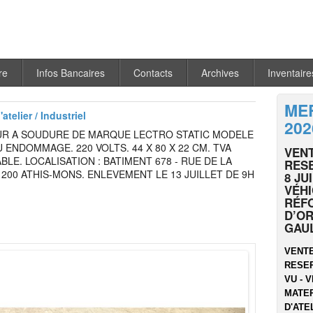
re
Infos Bancaires
Contacts
Archives
Inventaire
MER
atelier / Industriel
202
UR A SOUDURE DE MARQUE LECTRO STATIC MODELE
U ENDOMMAGE. 220 VOLTS. 44 X 80 X 22 CM. TVA
VENT
LE. LOCALISATION : BATIMENT 678 - RUE DE LA
RESE
1200 ATHIS-MONS. ENLEVEMENT LE 13 JUILLET DE 9H
8 JU
VÉHI
RÉF
D’OR
GAU
VENTE
RESER
VU - V
MATER
D'ATEL