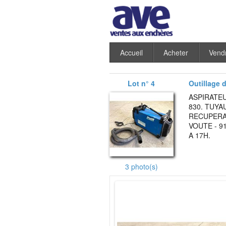
Accueil
Acheter
Vend
Lot n° 4
Outillage d'
ASPIRATE
830. TUYA
RECUPERAB
VOUTE - 9
A 17H.
3 photo(s)