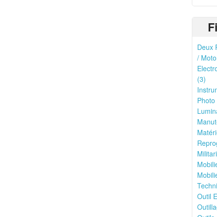
F
Deux R
/ Moto
Electr
(3)
Instru
Photo 
Lumina
Manute
Matéri
Reprog
Milita
Mobili
Mobili
Techni
Outil E
Outilla