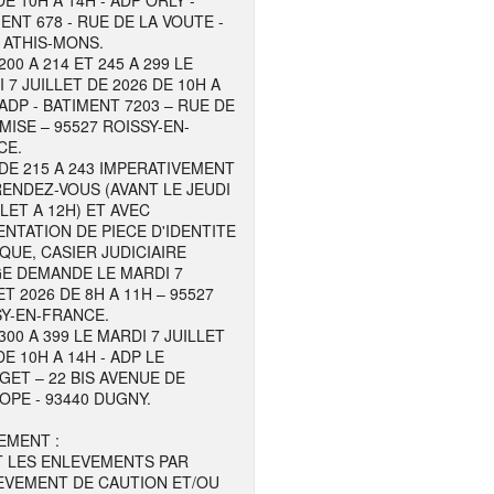
DE 10H A 14H - ADP ORLY -
ENT 678 - RUE DE LA VOUTE -
 ATHIS-MONS.
200 A 214 ET 245 A 299 LE
 7 JUILLET DE 2026 DE 10H A
 ADP - BATIMENT 7203 – RUE DE
MISE – 95527 ROISSY-EN-
CE.
DE 215 A 243 IMPERATIVEMENT
ENDEZ-VOUS (AVANT LE JEUDI
LLET A 12H) ET AVEC
NTATION DE PIECE D'IDENTITE
QUE, CASIER JUDICIAIRE
GE DEMANDE LE MARDI 7
ET 2026 DE 8H A 11H – 95527
Y-EN-FRANCE.
300 A 399 LE MARDI 7 JUILLET
DE 10H A 14H - ADP LE
ET – 22 BIS AVENUE DE
OPE - 93440 DUGNY.
EMENT :
T LES ENLEVEMENTS PAR
EVEMENT DE CAUTION ET/OU