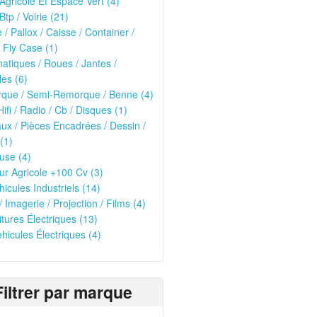
 Agricole Et Espace Vert (4)
Btp / Voirie (21)
e / Pallox / Caisse / Container /
 Fly Case (1)
tiques / Roues / Jantes /
les (6)
que / Semi-Remorque / Benne (4)
Hifi / Radio / Cb / Disques (1)
ux / Pièces Encadrées / Dessin /
(1)
use (4)
ur Agricole +100 Cv (3)
hicules Industriels (14)
/ Imagerie / Projection / Films (4)
oitures Électriques (13)
ehicules Électriques (4)
Filtrer par marque