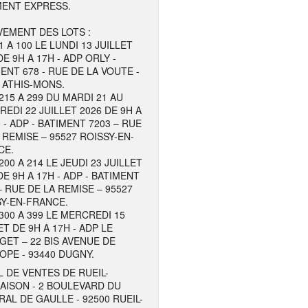
MENT EXPRESS.
EMENT DES LOTS :
1 A 100 LE LUNDI 13 JUILLET
DE 9H A 17H - ADP ORLY -
ENT 678 - RUE DE LA VOUTE -
 ATHIS-MONS.
215 A 299 DU MARDI 21 AU
EDI 22 JUILLET 2026 DE 9H A
 - ADP - BATIMENT 7203 – RUE
 REMISE – 95527 ROISSY-EN-
CE.
200 A 214 LE JEUDI 23 JUILLET
DE 9H A 17H - ADP - BATIMENT
– RUE DE LA REMISE – 95527
Y-EN-FRANCE.
300 A 399 LE MERCREDI 15
ET DE 9H A 17H - ADP LE
ET – 22 BIS AVENUE DE
OPE - 93440 DUGNY.
 DE VENTES DE RUEIL-
AISON - 2 BOULEVARD DU
AL DE GAULLE - 92500 RUEIL-