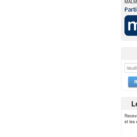
MALM
L
Recev
et les