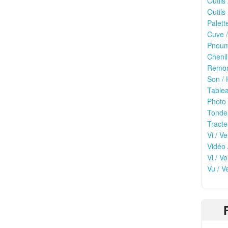
Outils
Outils 
Palett
Cuve /
Pneuma
Chenil
Remor
Son / 
Tablea
Photo 
Tonde
Tracte
Vi / Ve
Vidéo 
Vl / V
Vu / V