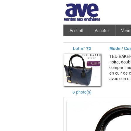
Accueil
Acheter
Vend
Lot n° 72
Mode / Co
TED BAKER. 
noire, doubl
compartimen
en cuir de 
avec son du
6 photo(s)