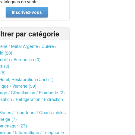
 catalogues de vente.
Inscrivez-vous
iltrer par catégorie
erie / Métal Argenté / Cuivre /
le (20)
bilia / Aeronotica (3)
ts (3)
 (8)
Hôtel, Restauration (Chr) (1)
que / Verrerie (39)
age / Climatisation / Plomberie (2)
isation / Réfrigération / Extraction
oues / Triporteurs / Quads / Vélos
neige (7)
roménager (27)
onique / Informatique / Telephonie