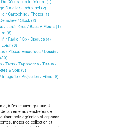
 De Décoration Intérieure (1)
ge D'atelier / Industriel (2)
lie / Cartophilie / Photos (1)
Détachée / Stock (2)
es / Jardinières / Bacs À Fleurs (1)
ure (8)
Hifi / Radio / Cb / Disques (4)
 Loisir (3)
ux / Pièces Encadrées / Dessin /
(30)
s / Tapis / Tapisseries / Tissus /
tes & Sols (3)
/ Imagerie / Projection / Films (9)
, à l’estimation gratuite, à
ais de la vente aux enchères de
t équipements agricoles et espaces
centes, motos de collection et