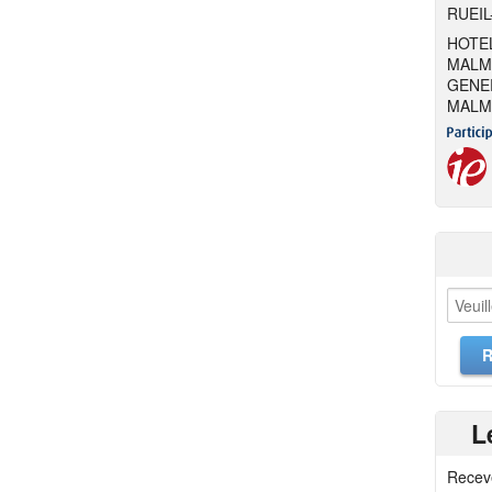
RUEIL
HOTEL
MALM
GENER
MALM
L
Recev