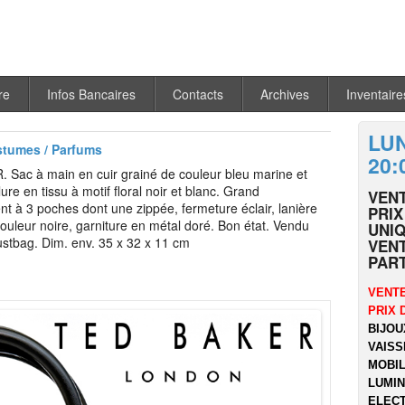
re
Infos Bancaires
Contacts
Archives
Inventaire
LUN
stumes / Parfums
20:
Sac à main en cuir grainé de couleur bleu marine et
ure en tissu à motif floral noir et blanc. Grand
VEN
t à 3 poches dont une zippée, fermeture éclair, lanière
PRIX
couleur noire, garniture en métal doré. Bon état. Vendu
UNIQ
stbag. Dim. env. 35 x 32 x 11 cm
VENT
PART
VENTE
PRIX 
BIJOU
VAISS
MOBIL
LUMIN
ELECT