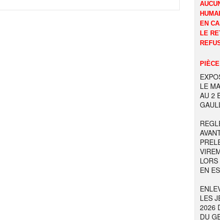
AUCUN
HUMAI
EN CA
LE RE
REFUS
PIÈCE
EXPOS
LE MA
AU 2
GAULL
REGL
AVAN
PREL
VIRE
LORS
EN E
ENLE
LES J
2026 
DU GE