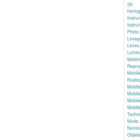
(9)
Horlog
Instru
Instru
Photo 
Levage
Livres
Lumina
Matéri
Reprog
Mobili
Rustiq
Mobili
Mobili
Mobili
Mobili
Techni
Mode 
Numis
Objets