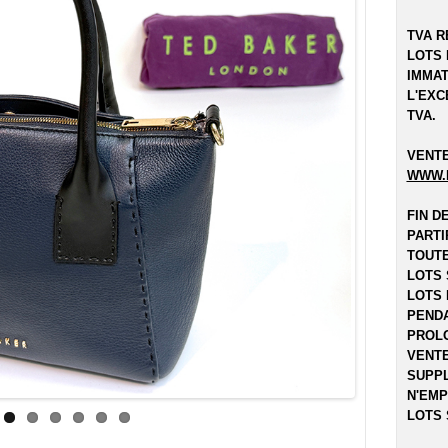
TVA R
LOTS 
IMMAT
L'EXC
TVA.
VENTE
WWW.
FIN D
PARTI
TOUTE
LOTS 
LOTS 
PENDA
PROLO
VENTE
SUPPL
N'EMP
LOTS 