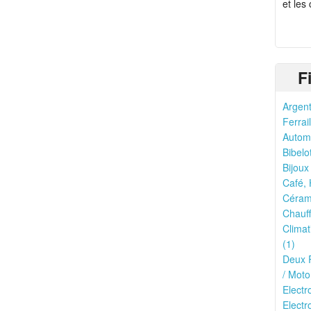
et les
F
Argent
Ferrail
Automo
Bibelo
Bijoux
Café, 
Cérami
Chauff
Climat
(1)
Deux R
/ Moto
Elect
Electr