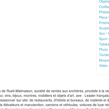
Objets
Outilla
Philaté
Pièce 
Poteri
Sculpt
Son / 
Sport /
Tablea
Photo 
Textile
Moquet
Vidéo 
de Rueil-Malmaison, société de ventes aux enchères, procède à la vente
aux, vins, bijoux, montres, mobiliers et objets d’art. ave - Leader franç
fessionnel ‘sur site’ de restaurants, d’hôtels et bureaux, de matériel e
ots élévateurs et manutention, camions et véhicules, voitures de luxe ré