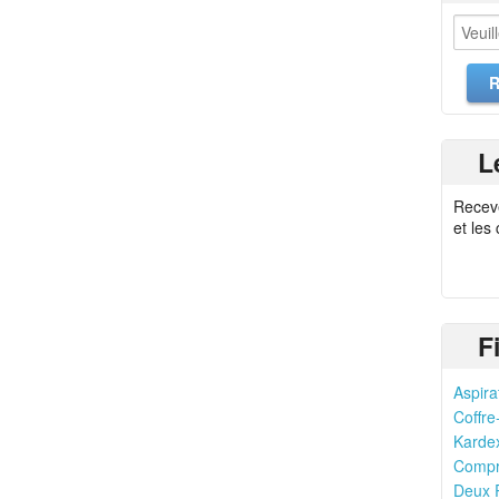
L
Recev
et les
F
Aspira
Coffre
Kardex
Compr
Deux R