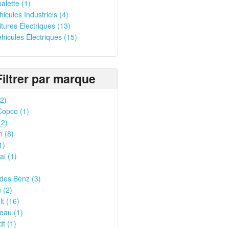
alette (1)
hicules Industriels (4)
oitures Électriques (13)
ehicules Électriques (15)
Filtrer par marque
(2)
Copco (1)
(2)
n (8)
1)
i (1)
des Benz (3)
 (2)
t (16)
eau (1)
t (1)