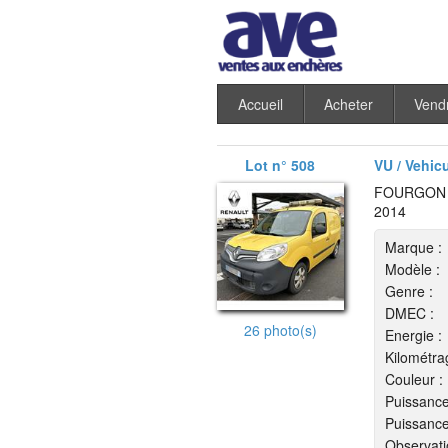
Accueil
Acheter
Vend
Lot n° 508
VU / Vehic
FOURGON R
2014
Marque :
Modèle :
Genre :
DMEC :
26 photo(s)
Energie :
Kilométra
Couleur :
Puissance
Puissance
Observati