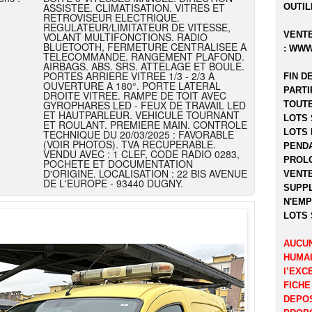
ASSISTEE. CLIMATISATION. VITRES ET
OUTIL
RETROVISEUR ELECTRIQUE.
REGULATEUR/LIMITATEUR DE VITESSE,
VENTE
VOLANT MULTIFONCTIONS. RADIO
BLUETOOTH, FERMETURE CENTRALISEE A
:
WWW
TELECOMMANDE. RANGEMENT PLAFOND.
AIRBAGS. ABS. SRS. ATTELAGE ET BOULE.
PORTES ARRIERE VITREE 1/3 - 2/3 A
FIN D
OUVERTURE A 180°. PORTE LATERAL
PARTI
DROITE VITREE. RAMPE DE TOIT AVEC
GYROPHARES LED - FEUX DE TRAVAIL LED
TOUTE
ET HAUTPARLEUR. VEHICULE TOURNANT
LOTS 
ET ROULANT. PREMIERE MAIN. CONTROLE
LOTS 
TECHNIQUE DU 20/03/2025 : FAVORABLE
(VOIR PHOTOS). TVA RECUPERABLE.
PENDA
VENDU AVEC : 1 CLEF, CODE RADIO 0283,
PROLO
POCHETE ET DOCUMENTATION
D'ORIGINE. LOCALISATION : 22 BIS AVENUE
VENTE
DE L'EUROPE - 93440 DUGNY.
SUPPL
N'EMP
LOTS 
AUCUN
HUMAI
l’EXC
FICHE
DEPOS