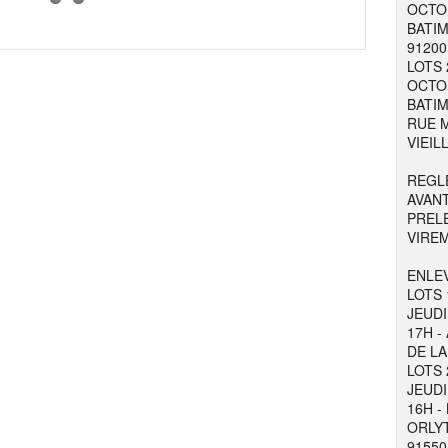
OCTOB
BATIM
91200
LOTS 
OCTOB
BATIM
RUE M
VIEIL
REGL
AVAN
PREL
VIRE
ENLEV
LOTS 
JEUDI
17H -
DE LA
LOTS 
JEUDI
16H -
ORLYT
91550