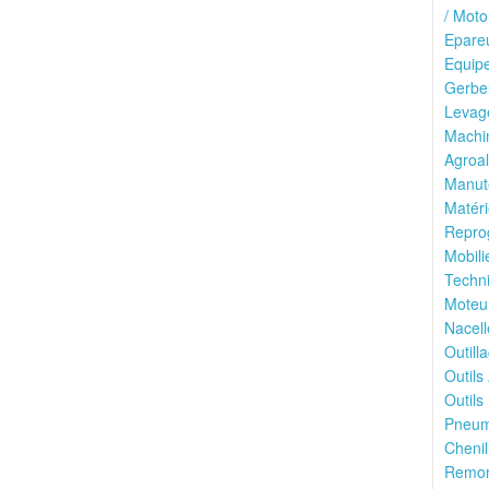
/ Moto
Epareu
Equipe
Gerbeu
Levage
Machin
Agroal
Manute
Matéri
Reprog
Mobili
Techni
Moteu
Nacell
Outilla
Outils
Outils 
Pneuma
Chenil
Remor