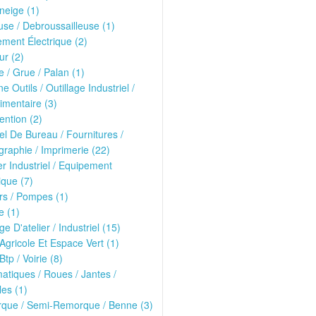
neige (1)
se / Debroussailleuse (1)
ment Électrique (2)
r (2)
 / Grue / Palan (1)
e Outils / Outillage Industriel /
imentaire (3)
ntion (2)
el De Bureau / Fournitures /
raphie / Imprimerie (22)
er Industriel / Equipement
que (7)
rs / Pompes (1)
e (1)
ge D'atelier / Industriel (15)
 Agricole Et Espace Vert (1)
Btp / Voirie (8)
tiques / Roues / Jantes /
les (1)
que / Semi-Remorque / Benne (3)