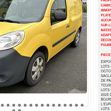
PROP
CAMI
IMMAT
PLATE
AUCUN
SUR L
MATER
ADAPT
DECOU
POURR
PIECE
EXPOS
LOTS 
OCTOB
SACL
DE PA
TOUS
LOTS 
2025 
BOURG
L'EUR
LOTS 