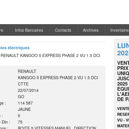
re
Infos Bancaires
Contacts
Archives
Inventaire
LU
ules électriques
202
ENAULT KANGOO II EXPRESS PHASE 2 VU 1.5 DCI
VEN
PRIX
RENAULT
UNIQ
KANGOO II EXPRESS PHASE 2 VU 1.5 DCI
JUSQ
2025
CTTE
EQU
22/07/2014
L'A
GO
DE P
ge :
114 587
JAUNE
VENTE
RESER
 :
5
VU - V
 Din :
75
MATER
ons :
BOITE 5 VITESSES MANUEL. DIRECTION