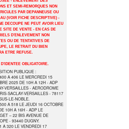
OSEE - ENLEVEMENT DES
ONS ET SEMI-REMORQUES NON
RICULES PAR DEPANNEUSE OU
AU (VOIR FICHE DESCRIPTIVE) -
E DECOUPE NE PEUT AVOIR LIEU
E SITE DE VENTE - EN CAS DE
IELS D'ENLEVEMENT NON
ES OU DE TENTATIVES DE
PE, LE RETRAIT DU BIEN
A ETRE REFUSE.
 D'IDENTEE OBLIGATOIRE.
ITION PUBLIQUE :
400 A 406 LE MERCREDI 15
RE 2025 DE 10H A 12H - ADP
AY-VERSAILLES - AERODROME
RIS-SACLAY-VERSAILLES - 78117
SUS-LE-NOBLE.
500 A 518 LE JEUDI 16 OCTOBRE
DE 10H A 16H - ADP LE
ET – 22 BIS AVENUE DE
OPE - 93440 DUGNY.
1 A 320 LE VENDREDI 17