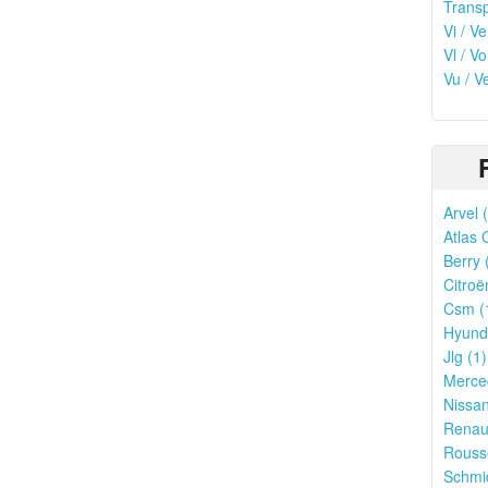
Transp
Vi / Ve
Vl / V
Vu / V
Arvel 
Atlas 
Berry 
Citroë
Csm (
Hyunda
Jlg (1)
Merce
Nissan
Renaul
Rouss
Schmid