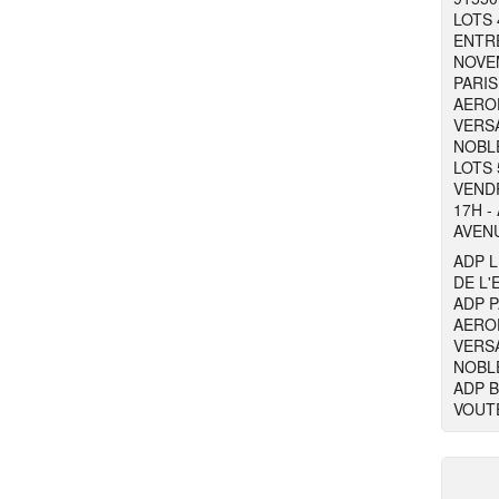
LOTS 
ENTRE
NOVEM
PARIS
AERO
VERSA
NOBL
LOTS 
VENDR
17H -
AVENU
ADP L
DE L'
ADP P
AERO
VERSA
NOBL
ADP B
VOUTE