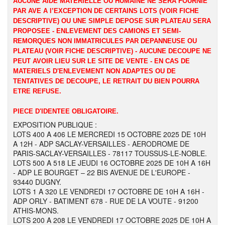
AUCUNE AIDE MATERIELLE OU HUMAINE NE SERA FOURNIE
PAR AVE A l’EXCEPTION DE CERTAINS LOTS (VOIR FICHE
DESCRIPTIVE) OU UNE SIMPLE DEPOSE SUR PLATEAU SERA
PROPOSEE - ENLEVEMENT DES CAMIONS ET SEMI-
REMORQUES NON IMMATRICULES PAR DEPANNEUSE OU
PLATEAU (VOIR FICHE DESCRIPTIVE) - AUCUNE DECOUPE NE
PEUT AVOIR LIEU SUR LE SITE DE VENTE - EN CAS DE
MATERIELS D'ENLEVEMENT NON ADAPTES OU DE
TENTATIVES DE DECOUPE, LE RETRAIT DU BIEN POURRA
ETRE REFUSE.
PIECE D'IDENTEE OBLIGATOIRE.
EXPOSITION PUBLIQUE :
LOTS 400 A 406 LE MERCREDI 15 OCTOBRE 2025 DE 10H
A 12H - ADP SACLAY-VERSAILLES - AERODROME DE
PARIS-SACLAY-VERSAILLES - 78117 TOUSSUS-LE-NOBLE.
LOTS 500 A 518 LE JEUDI 16 OCTOBRE 2025 DE 10H A 16H
- ADP LE BOURGET – 22 BIS AVENUE DE L'EUROPE -
93440 DUGNY.
LOTS 1 A 320 LE VENDREDI 17 OCTOBRE DE 10H A 16H -
ADP ORLY - BATIMENT 678 - RUE DE LA VOUTE - 91200
ATHIS-MONS.
LOTS 200 A 208 LE VENDREDI 17 OCTOBRE 2025 DE 10H A