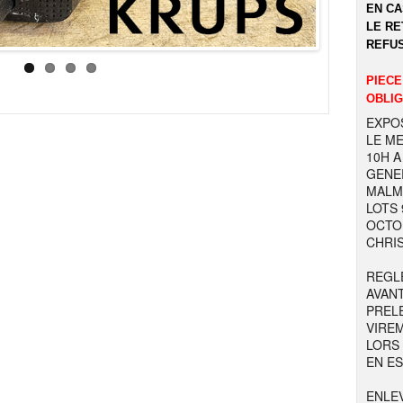
EN CA
LE RE
REFUS
PIECE
OBLIG
EXPOS
LE ME
10H A
GENER
MALM
LOTS 9
OCTOB
CHRIS
REGL
AVAN
PREL
VIRE
LORS
EN E
ENLE