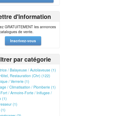
ettre d'information
ez GRATUITEMENT les annonces
 catalogues de vente.
Inscrivez-vous
iltrer par catégorie
trice / Balayeuse / Autolaveuse (1)
Hôtel, Restauration (Chr) (122)
que / Verrerie (1)
age / Climatisation / Plomberie (1)
-Fort / Armoire-Forte / Inifugee /
 (1)
esseur (1)
 (1)
oménager (2)