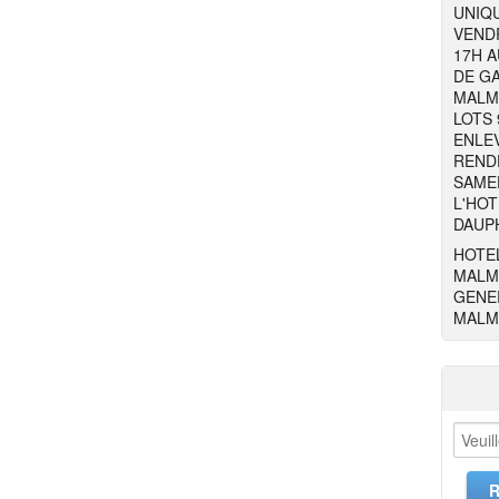
UNIQU
VENDR
17H 
DE GA
MALM
LOTS 9
ENLE
RENDE
SAMED
L'HOT
DAUPH
HOTEL
MALM
GENER
MALM