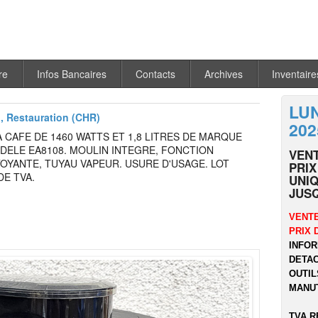
re
Infos Bancaires
Contacts
Archives
Inventaire
LU
l, Restauration (CHR)
202
 CAFE DE 1460 WATTS ET 1,8 LITRES DE MARQUE
DELE EA8108. MOULIN INTEGRE, FONCTION
VEN
OYANTE, TUYAU VAPEUR. USURE D'USAGE. LOT
PRIX
E TVA.
UNIQ
JUSQ
VENTE
PRIX 
INFOR
DETA
OUTIL
MANUT
TVA R