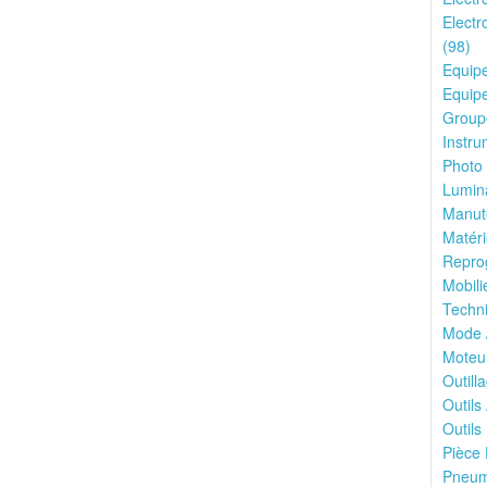
Electr
(98)
Equip
Equipe
Groupe
Instru
Photo 
Lumina
Manute
Matéri
Reprog
Mobili
Techni
Mode 
Moteu
Outilla
Outils
Outils 
Pièce 
Pneuma