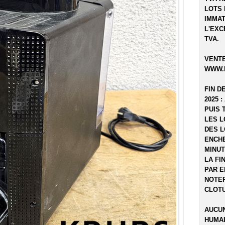
LOTS 
IMMAT
L'EXC
TVA.
VENTE
WWW.
FIN D
2025 :
PUIS 
LES L
DES L
ENCHE
MINUT
LA FI
PAR E
NOTER
CLOTU
AUCUN
HUMAI