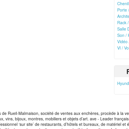
Chenil
Porte 
Archit
Rack /
Salle 
Son / 
Vidéo 
Vl / Vo
Hyunda
de Rueil-Malmaison, société de ventes aux enchères, procède à la vente
aux, vins, bijoux, montres, mobiliers et objets d’art. ave - Leader franç
fessionnel ‘sur site’ de restaurants, d’hôtels et bureaux, de matériel e