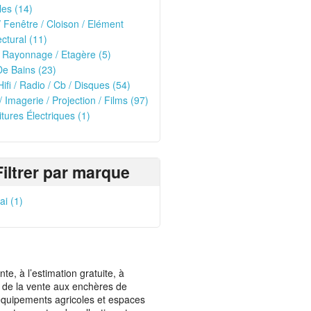
les (14)
/ Fenêtre / Cloison / Elément
ectural (11)
 Rayonnage / Etagère (5)
De Bains (23)
Hifi / Radio / Cb / Disques (54)
/ Imagerie / Projection / Films (97)
itures Électriques (1)
Filtrer par marque
i (1)
, à l’estimation gratuite, à
ais de la vente aux enchères de
t équipements agricoles et espaces