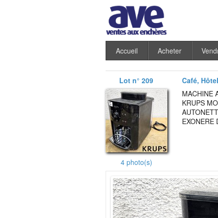
Accueil
Acheter
Vend
Lot n° 209
Café, Hôte
MACHINE A
KRUPS MO
AUTONETT
EXONERE D
4 photo(s)