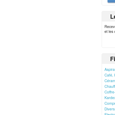
L
Recev
et les
F
Aspira
Café, 
Cérami
Chauff
Coffre
Kardex
Compr
Divers
Electr