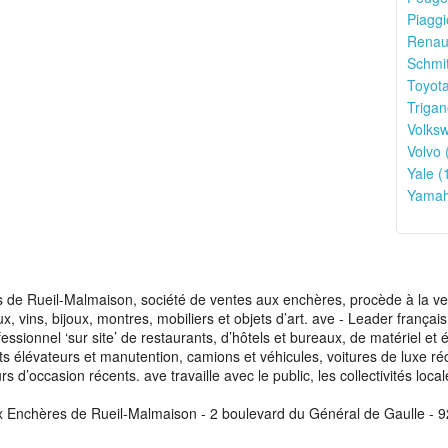
Piaggi
Renaul
Schmit
Toyota
Trigan
Volks
Volvo 
Yale (
Yamah
de Rueil-Malmaison, société de ventes aux enchères, procède à la vente
aux, vins, bijoux, montres, mobiliers et objets d’art. ave - Leader franç
fessionnel ‘sur site’ de restaurants, d’hôtels et bureaux, de matériel e
ots élévateurs et manutention, camions et véhicules, voitures de luxe ré
s d’occasion récents. ave travaille avec le public, les collectivités loca
x Enchères de Rueil-Malmaison - 2 boulevard du Général de Gaulle - 9