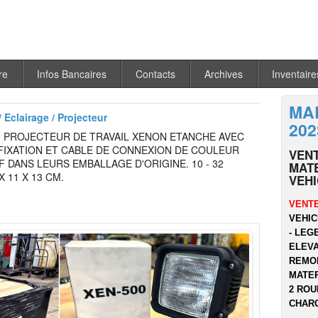
re
Infos Bancaires
Contacts
Archives
Inventaire
MA
 Eclairage / Projecteur
202
: PROJECTEUR DE TRAVAIL XENON ETANCHE AVEC
FIXATION ET CABLE DE CONNEXION DE COULEUR
VEN
F DANS LEURS EMBALLAGE D'ORIGINE. 10 - 32
MATE
X 11 X 13 CM.
VEH
VENTE
VEHIC
- LEG
ELEVA
REMOR
MATER
2 ROU
CHARG