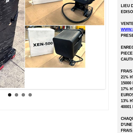
LIEU 
EDISO
VENTE
WWW.
PRESE
ENREG
PIECE
CAUTI
FRAIS
21% H
15000
17% H
EUROS
13% H
40001
CHAQU
D'UNE
FRAIS