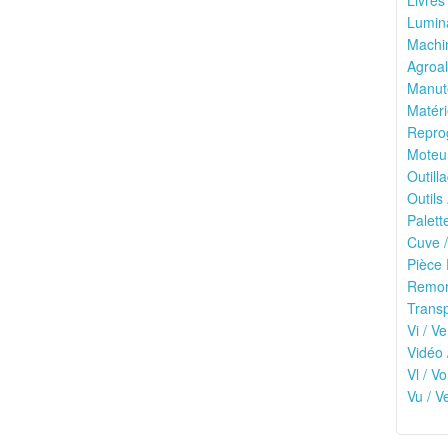
Livres
Lumina
Machin
Agroal
Manute
Matéri
Reprog
Moteu
Outilla
Outils
Palett
Cuve /
Pièce 
Remor
Transp
Vi / Ve
Vidéo 
Vl / V
Vu / V