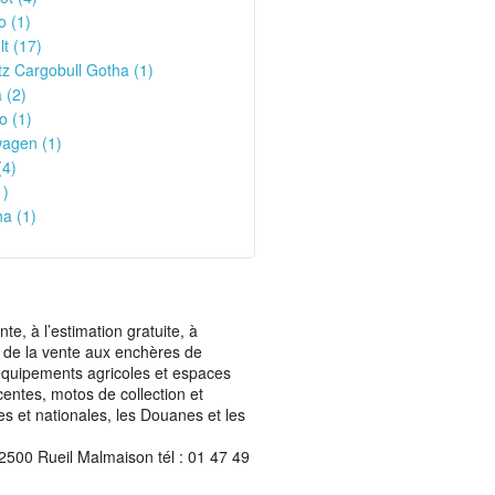
o (1)
t (17)
z Cargobull Gotha (1)
 (2)
o (1)
wagen (1)
(4)
1)
a (1)
, à l’estimation gratuite, à
ais de la vente aux enchères de
t équipements agricoles et espaces
centes, motos de collection et
les et nationales, les Douanes et les
2500 Rueil Malmaison tél : 01 47 49