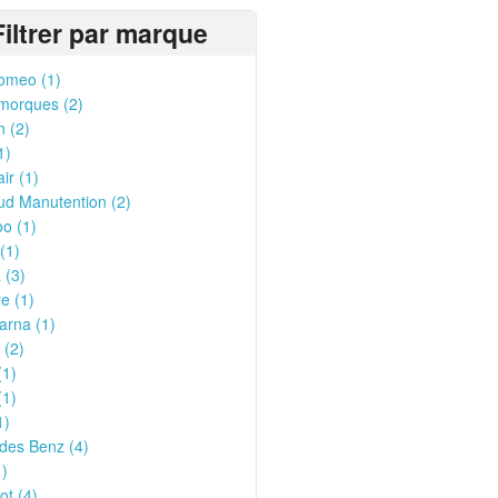
Filtrer par marque
omeo (1)
morques (2)
n (2)
1)
ir (1)
ud Manutention (2)
o (1)
(1)
 (3)
e (1)
arna (1)
 (2)
(1)
(1)
1)
des Benz (4)
1)
t (4)