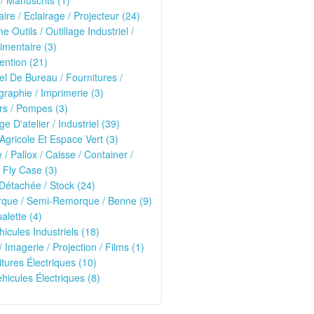
 / Manuscrits (1)
ire / Eclairage / Projecteur (24)
e Outils / Outillage Industriel /
imentaire (3)
ntion (21)
el De Bureau / Fournitures /
raphie / Imprimerie (3)
rs / Pompes (3)
ge D'atelier / Industriel (39)
 Agricole Et Espace Vert (3)
e / Pallox / Caisse / Container /
 Fly Case (3)
Détachée / Stock (24)
que / Semi-Remorque / Benne (9)
alette (4)
hicules Industriels (18)
/ Imagerie / Projection / Films (1)
oitures Électriques (10)
ehicules Électriques (8)