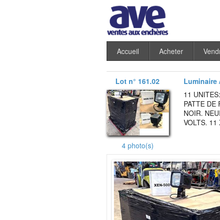
Accueil
Acheter
Vend
Lot n° 161.02
Luminaire /
11 UNITES
PATTE DE 
NOIR. NEU
VOLTS. 11 
4 photo(s)