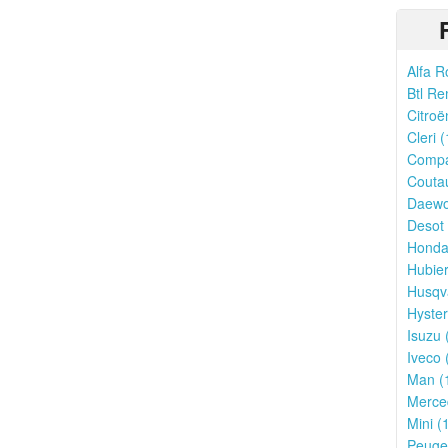
Alfa R
Btl Re
Citroë
Cleri (
Compa
Couta
Daewo
Desot 
Honda
Hubier
Husqv
Hyster
Isuzu 
Iveco 
Man (
Merce
Mini (
Peugeo