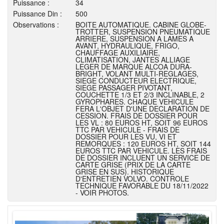
Puissance :
34
Puissance Din :
500
Observations :
BOITE AUTOMATIQUE. CABINE GLOBE-
TROTTER, SUSPENSION PNEUMATIQUE
ARRIERE, SUSPENSION A LAMES A
AVANT, HYDRAULIQUE, FRIGO,
CHAUFFAGE AUXILIAIRE,
CLIMATISATION, JANTES ALLIAGE
LEGER DE MARQUE ALCOA DURA-
BRIGHT, VOLANT MULTI-REGLAGES,
SIEGE CONDUCTEUR ELECTRIQUE,
SIEGE PASSAGER PIVOTANT,
COUCHETTE 1/3 ET 2/3 INCLINABLE, 2
GYROPHARES. CHAQUE VEHICULE
FERA L'OBJET D'UNE DECLARATION DE
CESSION. FRAIS DE DOSSIER POUR
LES VL : 80 EUROS HT, SOIT 96 EUROS
TTC PAR VEHICULE - FRAIS DE
DOSSIER POUR LES VU, VI ET
REMORQUES : 120 EUROS HT, SOIT 144
EUROS TTC PAR VEHICULE. LES FRAIS
DE DOSSIER INCLUENT UN SERVICE DE
CARTE GRISE (PRIX DE LA CARTE
GRISE EN SUS). HISTORIQUE
D'ENTRETIEN VOLVO. CONTROLE
TECHNIQUE FAVORABLE DU 18/11/2022
- VOIR PHOTOS.