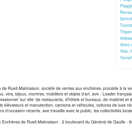
Piaggi
Renaul
Schmit
Toyota
Trigan
Volks
Volvo 
Yale (
Yamah
de Rueil-Malmaison, société de ventes aux enchères, procède à la vente
aux, vins, bijoux, montres, mobiliers et objets d’art. ave - Leader franç
fessionnel ‘sur site’ de restaurants, d’hôtels et bureaux, de matériel e
ots élévateurs et manutention, camions et véhicules, voitures de luxe ré
s d’occasion récents. ave travaille avec le public, les collectivités loca
x Enchères de Rueil-Malmaison - 2 boulevard du Général de Gaulle - 9