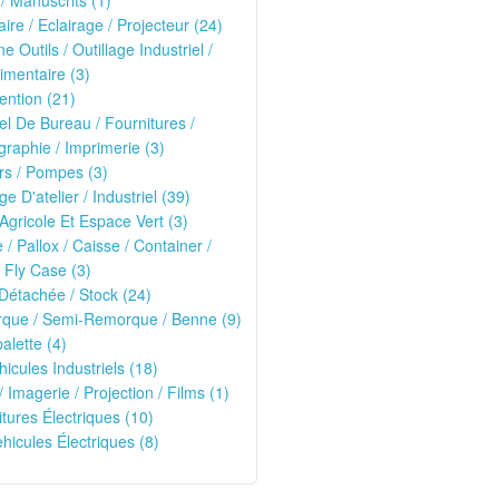
 / Manuscrits (1)
ire / Eclairage / Projecteur (24)
e Outils / Outillage Industriel /
imentaire (3)
ntion (21)
el De Bureau / Fournitures /
raphie / Imprimerie (3)
rs / Pompes (3)
ge D'atelier / Industriel (39)
 Agricole Et Espace Vert (3)
e / Pallox / Caisse / Container /
 Fly Case (3)
Détachée / Stock (24)
que / Semi-Remorque / Benne (9)
alette (4)
hicules Industriels (18)
/ Imagerie / Projection / Films (1)
oitures Électriques (10)
ehicules Électriques (8)