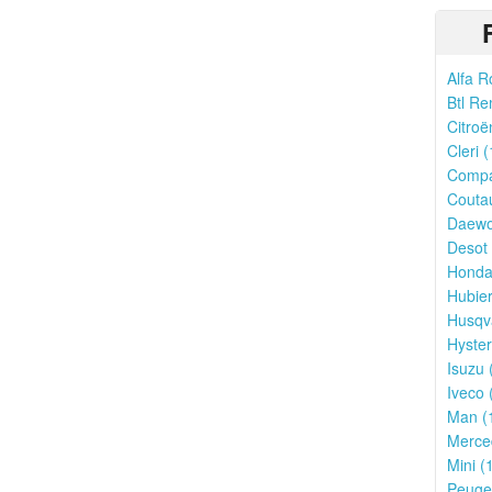
Alfa R
Btl Re
Citroë
Cleri (
Compa
Couta
Daewo
Desot 
Honda
Hubier
Husqv
Hyster
Isuzu 
Iveco 
Man (
Merce
Mini (
Peugeo