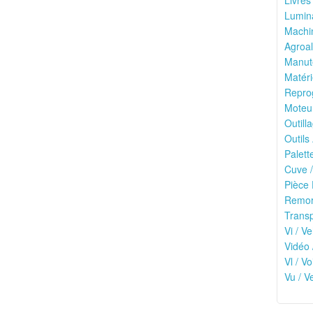
Livres
Lumina
Machin
Agroal
Manute
Matéri
Reprog
Moteu
Outilla
Outils
Palett
Cuve /
Pièce 
Remor
Transp
Vi / Ve
Vidéo 
Vl / V
Vu / V