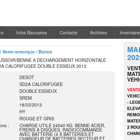
re
Infos Bancaires
Contacts
Archives
Inventaire
MA
/ Semi-remorque / Benne
202
USSOIR/BENNE A DECHARGEMENT HORIZONTALE
2A CALORIFUGEE DOUBLE ESSIEUX 2013
VEN
MATE
DESOT
VEH
SD2A CALORIFUGEE
VENTE
DOUBLE ESSIEUX
VEHIC
SREM
- LEG
18/03/2013
ELEVA
HY
REMOR
ROUGE ET GRIS
MATER
ons :
CHARGE UTILE 24540 KG. BENNE ACIER,
2 ROU
FREINS A DISQUES, RADIOCOMMANDE
AVEC BATTERIE (4 X BATTERIES ET
CHARG
CHARGEUR DE BATTERIES SECTEUR ET