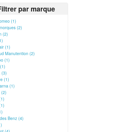
Filtrer par marque
omeo (1)
morques (2)
n (2)
1)
ir (1)
ud Manutention (2)
o (1)
(1)
 (3)
e (1)
arna (1)
 (2)
(1)
(1)
1)
des Benz (4)
1)
t (4)