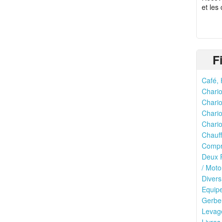
et les
F
Café, 
Chario
Chario
Chario
Chario
Chauff
Compr
Deux R
/ Moto
Divers
Equipe
Gerbeu
Levage