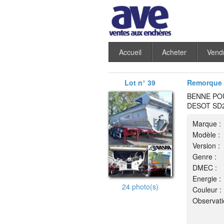
Accueil
Acheter
Vend
Lot n° 39
Remorque 
BENNE PO
DESOT SD
Marque :
Modèle :
Version :
Genre :
DMEC :
Energie :
24 photo(s)
Couleur :
Observati