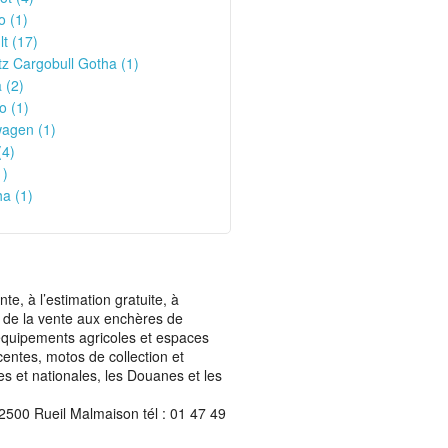
o (1)
t (17)
z Cargobull Gotha (1)
 (2)
o (1)
wagen (1)
(4)
1)
a (1)
, à l’estimation gratuite, à
ais de la vente aux enchères de
t équipements agricoles et espaces
centes, motos de collection et
les et nationales, les Douanes et les
2500 Rueil Malmaison tél : 01 47 49