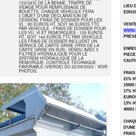
12V/24V) DE LA BENNE, TRAPPE DE
LIEU 
VIDAGE POUR REMPLISSAGE DE
BOUETTE. CHAQUE VEHICULE FERA
EDISO
L'OBJET D'UNE DECLARATION DE
CESSION. FRAIS DE DOSSIER POUR LES
VL : 80 EUROS HT, SOIT 96 EUROS TTC
VENTE
PAR VEHICULE - FRAIS DE DOSSIER POUR
WWW.
LES VU, VI ET REMORQUES : 120 EUROS
HT, SOIT 144 EUROS TTC PAR VEHICULE.
PRESE
LES FRAIS DE DOSSIER INCLUENT UN
SERVICE DE CARTE GRISE (PRIX DE LA
ENREG
CARTE GRISE EN SUS). VENDU AVEC 3
FILTRES HYDRAULIQUE POUR LE
PIECE
SYSTREM HYDRAULIQUE DE LA
CAUTI
REMORQUE. CONTROLE TECHNIQUE
FAVORABLE (VIERGE) DU 22/09/2023 - VOIR
PHOTOS.
FRAIS
21% H
15000
17% H
EUROS
13% H
40001
CHAQU
D'UNE
FRAIS