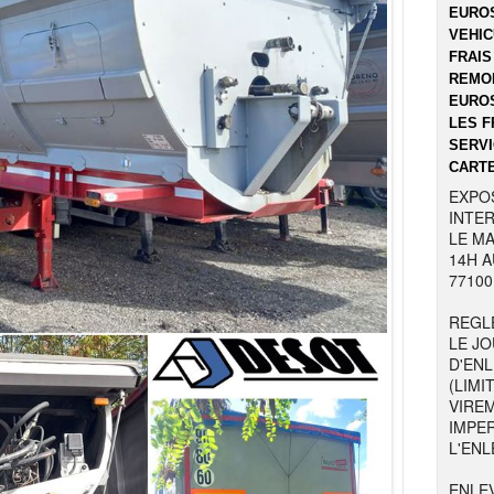
EUROS
VEHIC
FRAIS
REMOR
EUROS
LES F
SERVI
CARTE
EXPO
INTER
LE MA
14H A
77100
REGL
LE JO
D'EN
(LIMI
VIRE
IMPE
L'ENL
ENLE