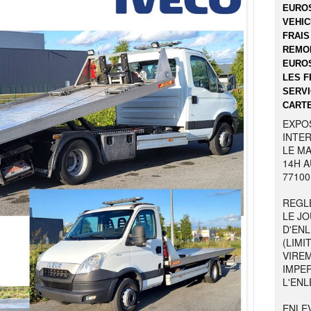
EUROS
VEHIC
FRAIS
REMOR
EUROS
LES F
SERVI
CARTE
EXPO
INTER
LE MA
14H A
77100
REGL
LE JO
D'EN
(LIMI
VIRE
IMPE
L'ENL
ENLE