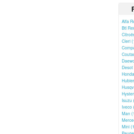
Alfa R
Btl Re
Citroë
Cleri (
Compa
Couta
Daewo
Desot 
Honda
Hubier
Husqv
Hyster
Isuzu 
Iveco 
Man (
Merce
Mini (
Peugeo