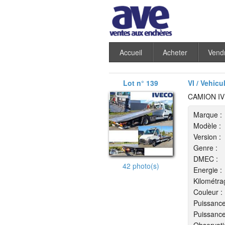
Accueil
Acheter
Vend
Lot n° 139
VI / Vehicu
CAMION I
Marque :
Modèle :
Version :
Genre :
DMEC :
42 photo(s)
Energie :
Kilométra
Couleur :
Puissance
Puissance