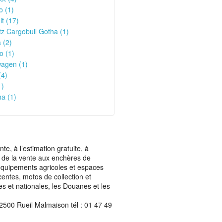
o (1)
t (17)
z Cargobull Gotha (1)
 (2)
o (1)
wagen (1)
(4)
1)
a (1)
, à l’estimation gratuite, à
ais de la vente aux enchères de
t équipements agricoles et espaces
centes, motos de collection et
les et nationales, les Douanes et les
2500 Rueil Malmaison tél : 01 47 49