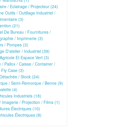
 / Manuscrits (1)
ire / Eclairage / Projecteur (24)
e Outils / Outillage Industriel /
imentaire (3)
ntion (21)
el De Bureau / Fournitures /
raphie / Imprimerie (3)
rs / Pompes (3)
ge D'atelier / Industriel (39)
 Agricole Et Espace Vert (3)
e / Pallox / Caisse / Container /
 Fly Case (3)
Détachée / Stock (24)
que / Semi-Remorque / Benne (9)
alette (4)
hicules Industriels (18)
/ Imagerie / Projection / Films (1)
oitures Électriques (10)
ehicules Électriques (8)