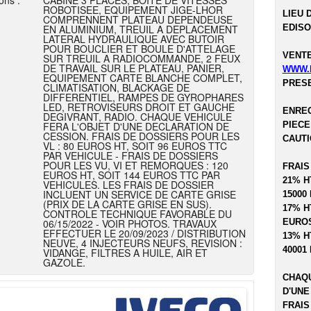
ons :
CABINE 3 PLACES, BOITE DE VITESSES
ROBOTISEE, EQUIPEMENT JIGE-LHOR
LIEU 
COMPRENNENT PLATEAU DEPENDEUSE
EN ALUMINIUM, TREUIL A DEPLACEMENT
EDISO
LATERAL HYDRAULIQUE AVEC BUTOIR
POUR BOUCLIER ET BOULE D'ATTELAGE
VENTE
SUR TREUIL A RADIOCOMMANDE, 2 FEUX
DE TRAVAIL SUR LE PLATEAU, PANIER,
WWW.
EQUIPEMENT CARTE BLANCHE COMPLET,
PRESE
CLIMATISATION, BLACKAGE DE
DIFFERENTIEL, RAMPES DE GYROPHARES
LED, RETROVISEURS DROIT ET GAUCHE
ENREG
DEGIVRANT, RADIO. CHAQUE VEHICULE
FERA L'OBJET D'UNE DECLARATION DE
PIECE
CESSION. FRAIS DE DOSSIERS POUR LES
CAUTI
VL : 80 EUROS HT, SOIT 96 EUROS TTC
PAR VEHICULE - FRAIS DE DOSSIERS
POUR LES VU, VI ET REMORQUES : 120
FRAIS
EUROS HT, SOIT 144 EUROS TTC PAR
21% H
VEHICULES. LES FRAIS DE DOSSIER
INCLUENT UN SERVICE DE CARTE GRISE
15000
(PRIX DE LA CARTE GRISE EN SUS).
17% H
CONTROLE TECHNIQUE FAVORABLE DU
06/15/2022 - VOIR PHOTOS. TRAVAUX
EUROS
EFFECTUER LE 20/09/2023 / DISTRIBUTION
13% H
NEUVE, 4 INJECTEURS NEUFS, REVISION :
40001
VIDANGE, FILTRES A HUILE, AIR ET
GAZOLE.
CHAQU
D'UNE
FRAIS