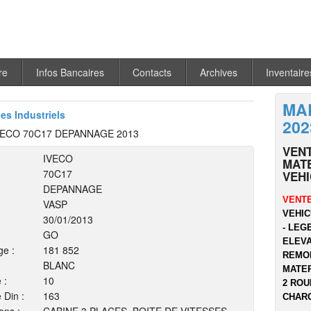
re
Infos Bancaires
Contacts
Archives
Inventaire
MA
les Industriels
202
VECO 70C17 DEPANNAGE 2013
VEN
IVECO
MATE
70C17
VEH
DEPANNAGE
VENTE
VASP
VEHIC
30/01/2013
- LEG
GO
ELEVA
ge :
181 852
REMOR
BLANC
MATER
 :
10
2 ROU
 Din :
163
CHARG