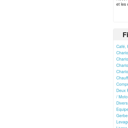
et les
F
Café, 
Chario
Chario
Chario
Chario
Chauff
Compr
Deux R
/ Moto
Divers
Equipe
Gerbeu
Levage