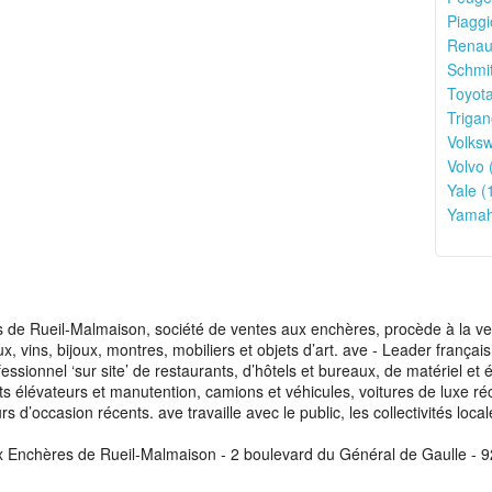
Piaggi
Renaul
Schmit
Toyota
Trigan
Volks
Volvo 
Yale (
Yamah
de Rueil-Malmaison, société de ventes aux enchères, procède à la vente
aux, vins, bijoux, montres, mobiliers et objets d’art. ave - Leader franç
fessionnel ‘sur site’ de restaurants, d’hôtels et bureaux, de matériel e
ots élévateurs et manutention, camions et véhicules, voitures de luxe ré
s d’occasion récents. ave travaille avec le public, les collectivités loca
x Enchères de Rueil-Malmaison - 2 boulevard du Général de Gaulle - 9