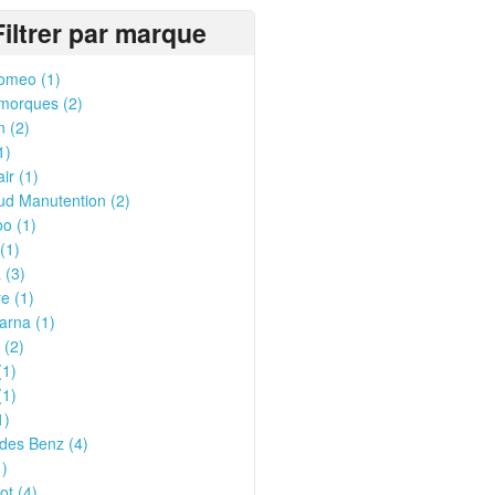
Filtrer par marque
omeo (1)
morques (2)
n (2)
1)
ir (1)
ud Manutention (2)
o (1)
(1)
 (3)
e (1)
arna (1)
 (2)
(1)
(1)
1)
des Benz (4)
1)
t (4)