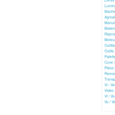
Livres
Lumina
Machin
Agroal
Manute
Matéri
Reprog
Moteu
Outilla
Outils
Palett
Cuve /
Pièce 
Remor
Transp
Vi / Ve
Vidéo 
Vl / V
Vu / V