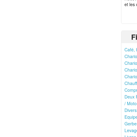
et les
F
Café, 
Chario
Chario
Chario
Chario
Chauff
Compr
Deux R
/ Moto
Divers
Equipe
Gerbeu
Levage