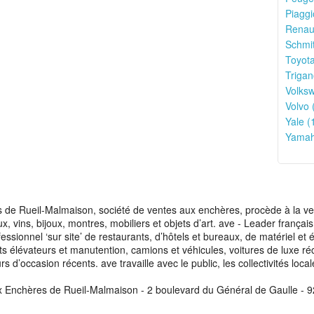
Piaggi
Renaul
Schmit
Toyota
Trigan
Volks
Volvo 
Yale (
Yamah
de Rueil-Malmaison, société de ventes aux enchères, procède à la vente
aux, vins, bijoux, montres, mobiliers et objets d’art. ave - Leader franç
fessionnel ‘sur site’ de restaurants, d’hôtels et bureaux, de matériel e
ots élévateurs et manutention, camions et véhicules, voitures de luxe ré
s d’occasion récents. ave travaille avec le public, les collectivités loca
x Enchères de Rueil-Malmaison - 2 boulevard du Général de Gaulle - 9