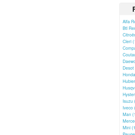
Alfa R
Btl Re
Citroë
Cleri (
Compa
Couta
Daewo
Desot 
Honda
Hubier
Husqv
Hyster
Isuzu 
Iveco 
Man (
Merce
Mini (
Peugeo