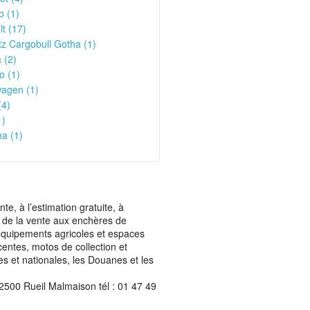
o (1)
t (17)
z Cargobull Gotha (1)
 (2)
o (1)
wagen (1)
(4)
1)
a (1)
, à l’estimation gratuite, à
ais de la vente aux enchères de
t équipements agricoles et espaces
centes, motos de collection et
les et nationales, les Douanes et les
2500 Rueil Malmaison tél : 01 47 49