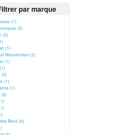
Filtrer par marque
omeo (1)
morques (2)
n (2)
1)
ir (1)
ud Manutention (2)
o (1)
(1)
 (3)
e (1)
arna (1)
 (2)
(1)
(1)
1)
des Benz (4)
1)
t (4)