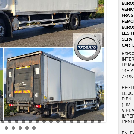
EUROS
VEHIC
FRAIS
REMOR
EUROS
LES F
SERVI
CARTE
EXPO
INTER
LE MA
14H A
77100
REGL
LE JO
D'EN
(LIMI
VIRE
IMPE
L'ENL
ENLE