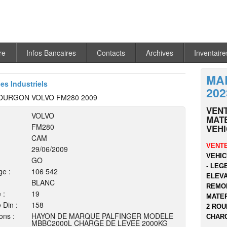
re
Infos Bancaires
Contacts
Archives
Inventaire
MA
les Industriels
202
OURGON VOLVO FM280 2009
VEN
VOLVO
MATE
FM280
VEH
CAM
VENTE
29/06/2009
VEHIC
GO
- LEG
ge :
106 542
ELEVA
BLANC
REMOR
 :
19
MATER
 Din :
158
2 ROU
ons :
HAYON DE MARQUE PALFINGER MODELE
CHARG
MBBC2000L CHARGE DE LEVEE 2000KG