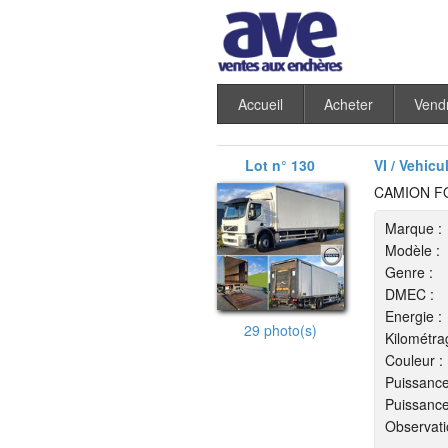
Accueil
Acheter
Vend
Lot n° 130
VI / Vehicu
CAMION F
Marque :
Modèle :
Genre :
DMEC :
Energie :
29 photo(s)
Kilométra
Couleur :
Puissance
Puissance
Observati