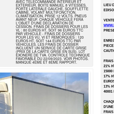
AVEC TELECOMMANDE INTERIEUR ET
EXTERIEUR, BOITE MANUEL 8 VITESSES,
LIEU 
PORTE LATERALE GAUCHE, SOUFFLETTE
EDISO
CABINE, VOLANT MULTIFONCTION,
CLIMATISATION, PRISE 12 VOLTS. PNEUS
AVANT NEUF. CHAQUE VEHICULE FERA
VENTE
L'OBJET D'UNE DECLARATION DE
WWW.
CESSION. FRAIS DE DOSSIERS POUR LES
VL : 80 EUROS HT, SOIT 96 EUROS TTC
PRESE
PAR VEHICULE - FRAIS DE DOSSIERS
POUR LES VU, VI ET REMORQUES : 120
EUROS HT, SOIT 144 EUROS TTC PAR
ENREG
VEHICULES. LES FRAIS DE DOSSIER
PIECE
INCLUENT UN SERVICE DE CARTE GRISE
(PRIX DE LA CARTE GRISE EN SUS). LOT
CAUTI
EXONERE DE TVA. CONTROLE TECHNIQUE
FAVORABLE DU 22/09/2023. VOIR PHOTOS.
FRAIS
MANQUE 4EME ET 8EME RAPPORT.
21% H
15000
17% H
EUROS
13% H
40001
CHAQU
D'UNE
FRAIS