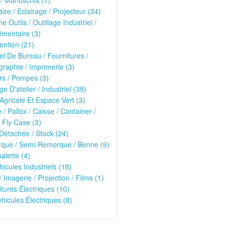
 / Manuscrits (1)
ire / Eclairage / Projecteur (24)
e Outils / Outillage Industriel /
imentaire (3)
ntion (21)
el De Bureau / Fournitures /
raphie / Imprimerie (3)
rs / Pompes (3)
ge D'atelier / Industriel (39)
 Agricole Et Espace Vert (3)
e / Pallox / Caisse / Container /
 Fly Case (3)
Détachée / Stock (24)
que / Semi-Remorque / Benne (9)
alette (4)
hicules Industriels (18)
/ Imagerie / Projection / Films (1)
oitures Électriques (10)
ehicules Électriques (8)