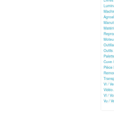
Livres
Lumina
Machin
Agroal
Manute
Matéri
Reprog
Moteu
Outilla
Outils
Palett
Cuve /
Pièce 
Remor
Transp
Vi / Ve
Vidéo 
Vl / V
Vu / V