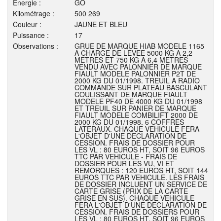
Energie :
GO
Kilométrage :
500 269
Couleur :
JAUNE ET BLEU
Puissance :
17
Observations :
GRUE DE MARQUE HIAB MODELE 1165
A CHARGE DE LEVEE 5000 KG A 2,2
METRES ET 750 KG A 6,4 METRES
VENDU AVEC PALONNIER DE MARQUE
FIAULT MODELE PALONNIER P2T DE
2000 KG DU 01/1998. TREUIL A RADIO
COMMANDE SUR PLATEAU BASCULANT
COULISSANT DE MARQUE FIAULT
MODELE PF40 DE 4000 KG DU 01/1998
ET TREUIL SUR PANIER DE MARQUE
FIAULT MODELE COMBILIFT 2000 DE
2000 KG DU 01/1998. 6 COFFRES
LATERAUX. CHAQUE VEHICULE FERA
L'OBJET D'UNE DECLARATION DE
CESSION. FRAIS DE DOSSIER POUR
LES VL : 80 EUROS HT, SOIT 96 EUROS
TTC PAR VEHICULE - FRAIS DE
DOSSIER POUR LES VU, VI ET
REMORQUES : 120 EUROS HT, SOIT 144
EUROS TTC PAR VEHICULE. LES FRAIS
DE DOSSIER INCLUENT UN SERVICE DE
CARTE GRISE (PRIX DE LA CARTE
GRISE EN SUS). CHAQUE VEHICULE
FERA L'OBJET D'UNE DECLARATION DE
CESSION. FRAIS DE DOSSIERS POUR
LES VL : 80 EUROS HT, SOIT 96 EUROS