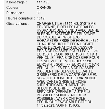
Kilométrage :
114 495
Couleur :
ORANGE
Puissance :
30
Heures compteur :
4619
Observations :
CHARGE UTILE 13375 KG. SYSTEME
TRI-BENNE, RIDELLES LATERALES
HYDRAULIQUES, VENDU AVEC BENNE
BI-BENNE. SYSTEME DE TRI-BENNE
DEPOSABLE A TWIST LOCK.
HORAMETRE PRISE DE FORCE : 4619.
CHAQUE VEHICULE FERA L'OBJET
D'UNE DECLARATION DE CESSION.
FRAIS DE DOSSIER POUR LES VL : 80
EUROS HT, SOIT 96 EUROS TTC PAR
VEHICULE - FRAIS DE DOSSIER POUR
LES VU, VI ET REMORQUES : 120
EUROS HT, SOIT 144 EUROS TTC PAR
VEHICULE. LES FRAIS DE DOSSIER
INCLUENT UN SERVICE DE CARTE
GRISE (PRIX DE LA CARTE GRISE EN
SUS). LOT EXONERE DE TVA. VENDU
AVEC CARTE GRISE ET FICHE
D'IDENTIFICATION. MENTION
SPECIFIQUE DRIRE : ENGIN DE
SERVICE HIVERNALE - AUTRE J3
POSSIBLE : VOIRIE - AUTRE J1
POSSIBLE : VASP. CONTROLE
TECHNIQUE FAVORABLE DATE DU
14/09/2023. VOIR PHOTOS.