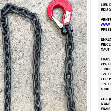
LIEU 
EDISO
VENTE
WWW.
PRESE
ENREG
PIECE
CAUTI
FRAIS
21% H
15000
17% H
EUROS
13% H
40001
CHAQU
D'UNE
FRAIS