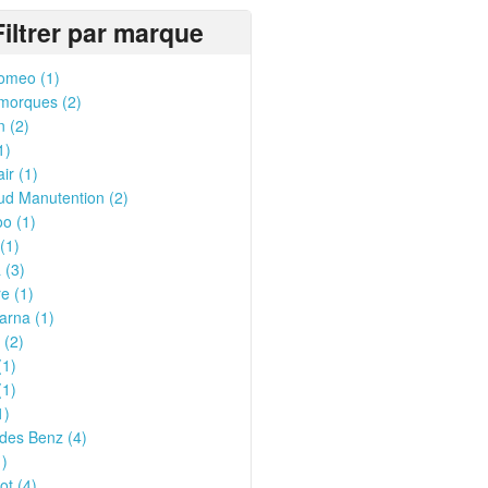
Filtrer par marque
omeo (1)
morques (2)
n (2)
1)
ir (1)
ud Manutention (2)
o (1)
(1)
 (3)
e (1)
arna (1)
 (2)
(1)
(1)
1)
des Benz (4)
1)
t (4)