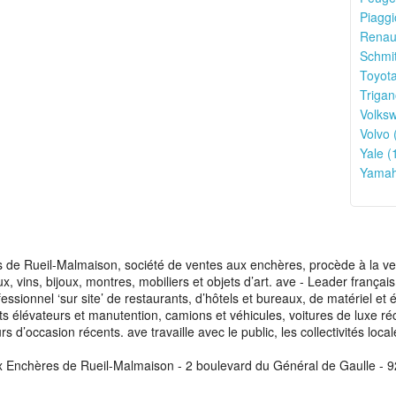
Piaggi
Renaul
Schmit
Toyota
Trigan
Volks
Volvo 
Yale (
Yamah
de Rueil-Malmaison, société de ventes aux enchères, procède à la vente
aux, vins, bijoux, montres, mobiliers et objets d’art. ave - Leader franç
fessionnel ‘sur site’ de restaurants, d’hôtels et bureaux, de matériel e
ots élévateurs et manutention, camions et véhicules, voitures de luxe ré
s d’occasion récents. ave travaille avec le public, les collectivités loca
x Enchères de Rueil-Malmaison - 2 boulevard du Général de Gaulle - 9