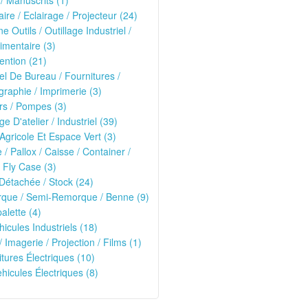
 / Manuscrits (1)
ire / Eclairage / Projecteur (24)
e Outils / Outillage Industriel /
imentaire (3)
ntion (21)
el De Bureau / Fournitures /
raphie / Imprimerie (3)
rs / Pompes (3)
ge D'atelier / Industriel (39)
 Agricole Et Espace Vert (3)
e / Pallox / Caisse / Container /
 Fly Case (3)
Détachée / Stock (24)
que / Semi-Remorque / Benne (9)
alette (4)
hicules Industriels (18)
/ Imagerie / Projection / Films (1)
oitures Électriques (10)
ehicules Électriques (8)