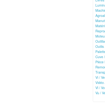
Livres
Lumina
Machin
Agroal
Manute
Matéri
Reprog
Moteu
Outilla
Outils
Palett
Cuve /
Pièce 
Remor
Transp
Vi / Ve
Vidéo 
Vl / V
Vu / V