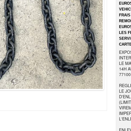
EUROS
VEHIC
FRAIS
REMOR
EUROS
LES F
SERVI
CARTE
EXPO
INTER
LE MA
14H A
77100
REGL
LE JO
D'EN
(LIMI
VIRE
IMPE
L'ENL
ENLE