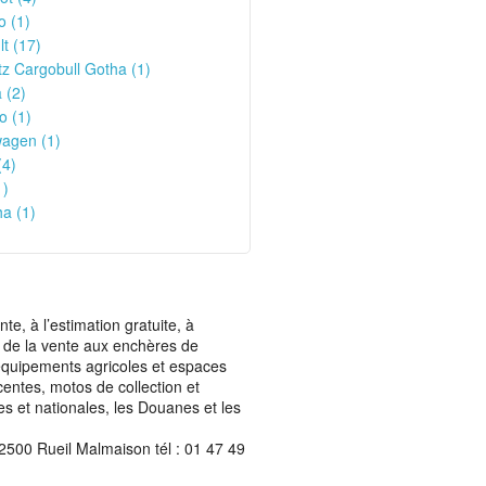
o (1)
t (17)
z Cargobull Gotha (1)
 (2)
o (1)
wagen (1)
(4)
1)
a (1)
, à l’estimation gratuite, à
ais de la vente aux enchères de
t équipements agricoles et espaces
centes, motos de collection et
les et nationales, les Douanes et les
2500 Rueil Malmaison tél : 01 47 49