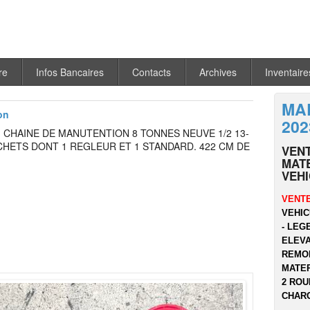
re
Infos Bancaires
Contacts
Archives
Inventaire
MA
on
202
: CHAINE DE MANUTENTION 8 TONNES NEUVE 1/2 13-
CHETS DONT 1 REGLEUR ET 1 STANDARD. 422 CM DE
VEN
MATE
VEH
VENTE
VEHIC
- LEG
ELEVA
REMOR
MATER
2 ROU
CHARG