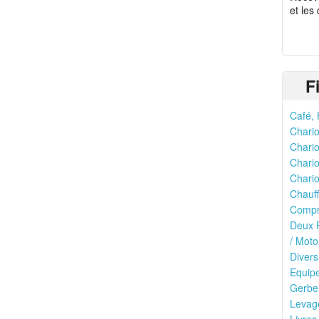
et les
F
Café, 
Chario
Chario
Chario
Chario
Chauff
Compr
Deux R
/ Moto
Divers
Equipe
Gerbeu
Levage