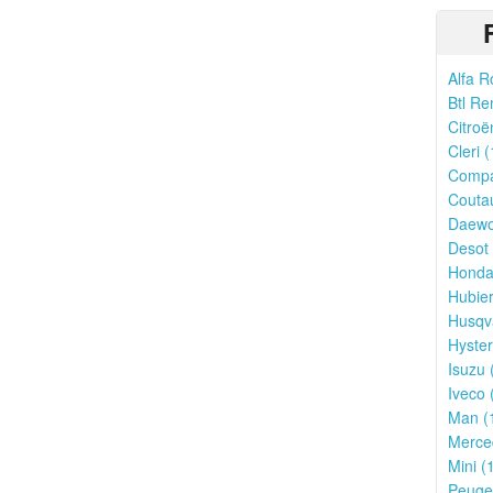
Alfa R
Btl Re
Citroë
Cleri (
Compa
Couta
Daewo
Desot 
Honda
Hubier
Husqv
Hyster
Isuzu 
Iveco 
Man (
Merce
Mini (
Peugeo