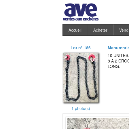
Accueil
Acheter
Vend
Lot n° 186
Manutenti
10 UNITES
8 A 2 CRO
LONG.
1 photo(s)