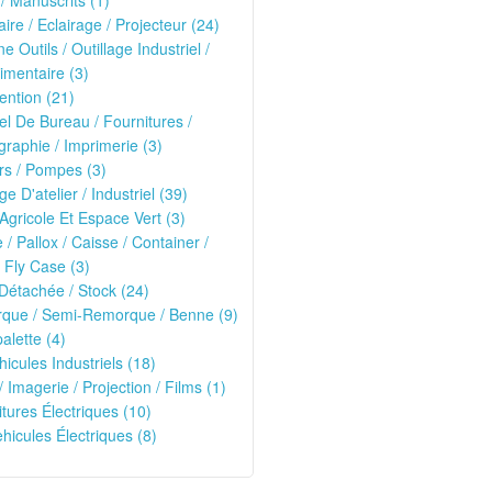
 / Manuscrits (1)
ire / Eclairage / Projecteur (24)
e Outils / Outillage Industriel /
imentaire (3)
ntion (21)
el De Bureau / Fournitures /
raphie / Imprimerie (3)
rs / Pompes (3)
ge D'atelier / Industriel (39)
 Agricole Et Espace Vert (3)
e / Pallox / Caisse / Container /
 Fly Case (3)
Détachée / Stock (24)
que / Semi-Remorque / Benne (9)
alette (4)
hicules Industriels (18)
/ Imagerie / Projection / Films (1)
oitures Électriques (10)
ehicules Électriques (8)