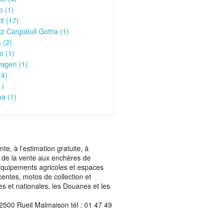
o (1)
t (17)
z Cargobull Gotha (1)
 (2)
o (1)
wagen (1)
(4)
1)
a (1)
, à l’estimation gratuite, à
ais de la vente aux enchères de
t équipements agricoles et espaces
centes, motos de collection et
les et nationales, les Douanes et les
2500 Rueil Malmaison tél : 01 47 49