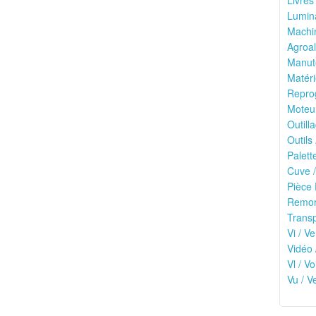
Livres
Lumina
Machin
Agroal
Manute
Matéri
Reprog
Moteu
Outilla
Outils
Palett
Cuve /
Pièce 
Remor
Transp
Vi / Ve
Vidéo 
Vl / V
Vu / V