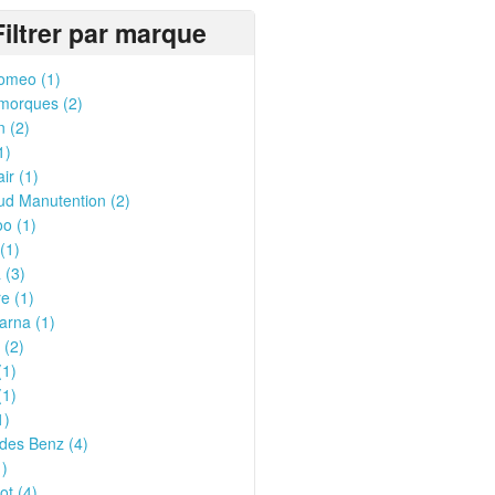
Filtrer par marque
omeo (1)
morques (2)
n (2)
1)
ir (1)
ud Manutention (2)
o (1)
(1)
 (3)
e (1)
arna (1)
 (2)
(1)
(1)
1)
des Benz (4)
1)
t (4)