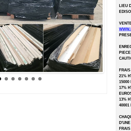
LIEU 
EDISO
VENTE
WWW.
PRESE
ENREG
PIECE
CAUTI
FRAIS
21% H
15000
17% H
EUROS
13% H
40001
CHAQU
D'UNE
FRAIS