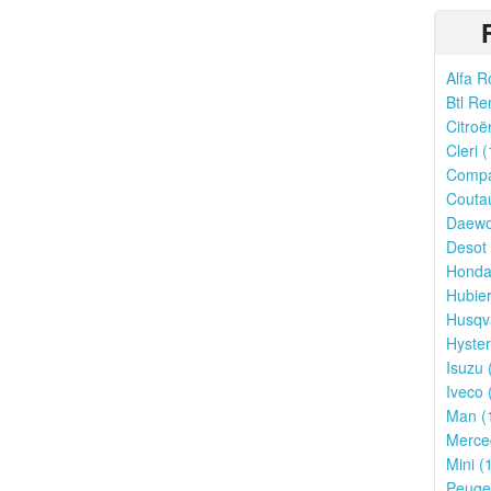
Alfa R
Btl Re
Citroë
Cleri (
Compa
Couta
Daewo
Desot 
Honda
Hubier
Husqv
Hyster
Isuzu 
Iveco 
Man (
Merce
Mini (
Peugeo