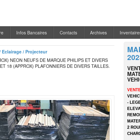
re
Infos Bancaires
Contacts
Archives
Inventaire
MA
 Eclairage / Projecteur
202
ROX) NEON NEUFS DE MARQUE PHILIPS ET DIVERS
T 18 (APPROX) PLAFONNIERS DE DIVERS TAILLES.
VEN
MATE
VEH
VENTE
VEHIC
- LEG
ELEVA
REMOR
MATER
2 ROU
CHARG