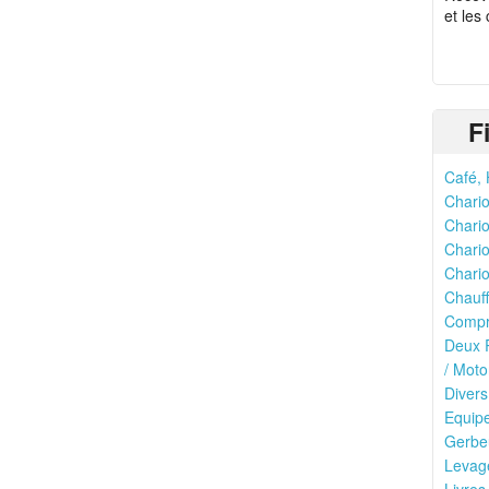
et les
F
Café, 
Chario
Chario
Chario
Chario
Chauff
Compr
Deux R
/ Moto
Divers
Equipe
Gerbeu
Levage