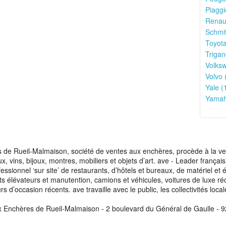
Piaggi
Renaul
Schmit
Toyota
Trigan
Volks
Volvo 
Yale (
Yamah
de Rueil-Malmaison, société de ventes aux enchères, procède à la vente
aux, vins, bijoux, montres, mobiliers et objets d’art. ave - Leader franç
fessionnel ‘sur site’ de restaurants, d’hôtels et bureaux, de matériel e
ots élévateurs et manutention, camions et véhicules, voitures de luxe ré
s d’occasion récents. ave travaille avec le public, les collectivités loca
x Enchères de Rueil-Malmaison - 2 boulevard du Général de Gaulle - 9