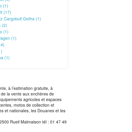
o (1)
t (17)
z Cargobull Gotha (1)
 (2)
o (1)
wagen (1)
(4)
1)
a (1)
, à l’estimation gratuite, à
ais de la vente aux enchères de
t équipements agricoles et espaces
centes, motos de collection et
les et nationales, les Douanes et les
2500 Rueil Malmaison tél : 01 47 49