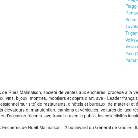
Piaggi
Renaul
Schmit
Toyota
Trigan
Volks
Volvo 
Yale (
Yamah
de Rueil-Malmaison, société de ventes aux enchères, procède à la vente
aux, vins, bijoux, montres, mobiliers et objets d’art. ave - Leader franç
fessionnel ‘sur site’ de restaurants, d’hôtels et bureaux, de matériel e
ots élévateurs et manutention, camions et véhicules, voitures de luxe ré
s d’occasion récents. ave travaille avec le public, les collectivités loca
x Enchères de Rueil-Malmaison - 2 boulevard du Général de Gaulle - 9