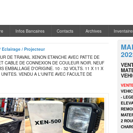
re
Infos Bancaires
Contacts
Archives
Inventaire
MA
 Eclairage / Projecteur
202
UR DE TRAVAIL XENON ETANCHE AVEC PATTE DE
ET CABLE DE CONNEXION DE COULEUR NOIR. NEUF
VEN
S EMBALLAGE D'ORIGINE. 10 - 32 VOLTS. 11 X 11 X
MATE
7 UNITES. VENDU A L'UNITE AVEC FACULTE DE
VEH
VENTE
VEHIC
- LEG
ELEVA
REMOR
MATER
2 ROU
CHARG