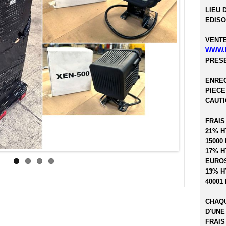
LIEU 
EDISO
VENTE
WWW.
PRESE
ENREG
PIECE
CAUTI
FRAIS
21% H
15000
17% H
EUROS
13% H
40001
CHAQU
D'UNE
FRAIS