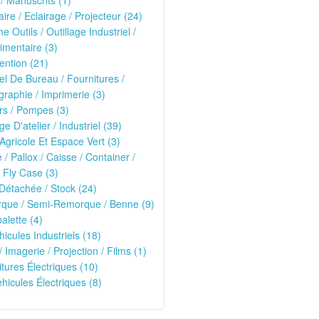
 / Manuscrits (1)
ire / Eclairage / Projecteur (24)
e Outils / Outillage Industriel /
imentaire (3)
ntion (21)
el De Bureau / Fournitures /
raphie / Imprimerie (3)
rs / Pompes (3)
ge D'atelier / Industriel (39)
 Agricole Et Espace Vert (3)
e / Pallox / Caisse / Container /
 Fly Case (3)
Détachée / Stock (24)
que / Semi-Remorque / Benne (9)
alette (4)
hicules Industriels (18)
/ Imagerie / Projection / Films (1)
oitures Électriques (10)
ehicules Électriques (8)