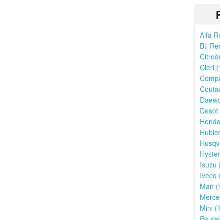
Alfa R
Btl Re
Citroë
Cleri (
Compa
Couta
Daewo
Desot 
Honda
Hubier
Husqv
Hyster
Isuzu 
Iveco 
Man (
Merce
Mini (
Peugeo