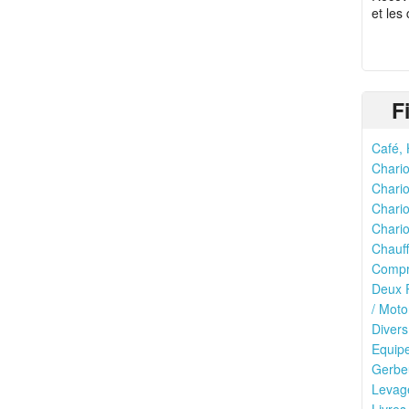
et les
F
Café, 
Chario
Chario
Chario
Chario
Chauff
Compr
Deux R
/ Moto
Divers
Equipe
Gerbeu
Levage