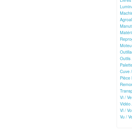
Livres
Lumina
Machin
Agroal
Manute
Matéri
Reprog
Moteu
Outilla
Outils
Palett
Cuve /
Pièce 
Remor
Transp
Vi / Ve
Vidéo 
Vl / V
Vu / V