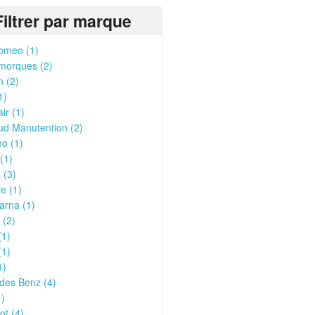
Filtrer par marque
omeo (1)
morques (2)
n (2)
1)
ir (1)
ud Manutention (2)
o (1)
(1)
 (3)
e (1)
arna (1)
 (2)
(1)
(1)
1)
des Benz (4)
1)
t (4)