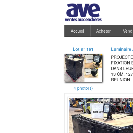
Accueil
Acheter
Vend
Lot n° 161
Luminaire /
PROJECTE
FIXATION 
DANS LEUR
13 CM. 12
REUNION.
4 photo(s)