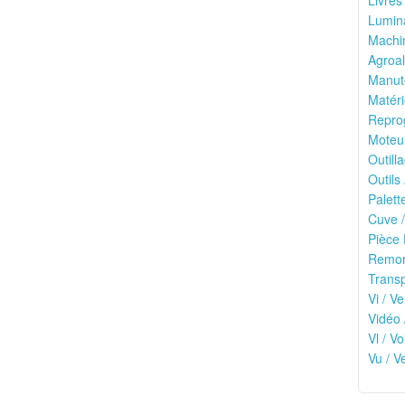
Livres
Lumina
Machin
Agroal
Manute
Matéri
Reprog
Moteu
Outilla
Outils
Palett
Cuve /
Pièce 
Remor
Transp
Vi / Ve
Vidéo 
Vl / V
Vu / V