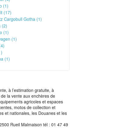
o (1)
t (17)
z Cargobull Gotha (1)
 (2)
o (1)
wagen (1)
(4)
1)
a (1)
, à l’estimation gratuite, à
ais de la vente aux enchères de
t équipements agricoles et espaces
centes, motos de collection et
les et nationales, les Douanes et les
2500 Rueil Malmaison tél : 01 47 49