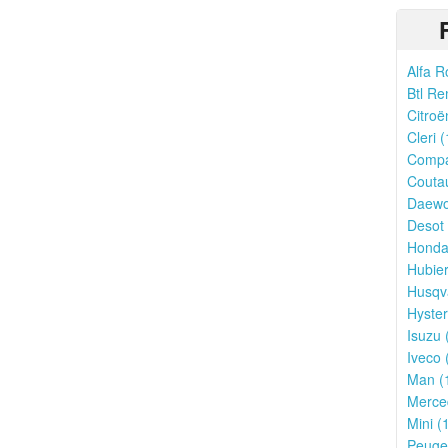
Alfa R
Btl Re
Citroë
Cleri (
Compa
Couta
Daewo
Desot 
Honda
Hubier
Husqv
Hyster
Isuzu 
Iveco 
Man (
Merce
Mini (
Peugeo