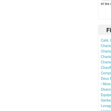
et les
F
Café, 
Chario
Chario
Chario
Chario
Chauff
Compr
Deux R
/ Moto
Divers
Equipe
Gerbeu
Levage