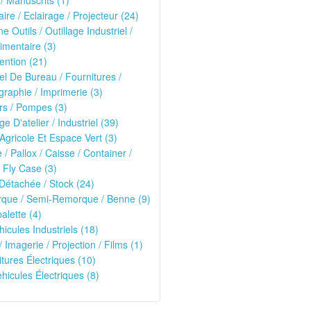
 / Manuscrits (1)
ire / Eclairage / Projecteur (24)
e Outils / Outillage Industriel /
imentaire (3)
ntion (21)
el De Bureau / Fournitures /
raphie / Imprimerie (3)
rs / Pompes (3)
ge D'atelier / Industriel (39)
 Agricole Et Espace Vert (3)
e / Pallox / Caisse / Container /
 Fly Case (3)
Détachée / Stock (24)
que / Semi-Remorque / Benne (9)
alette (4)
hicules Industriels (18)
/ Imagerie / Projection / Films (1)
oitures Électriques (10)
ehicules Électriques (8)