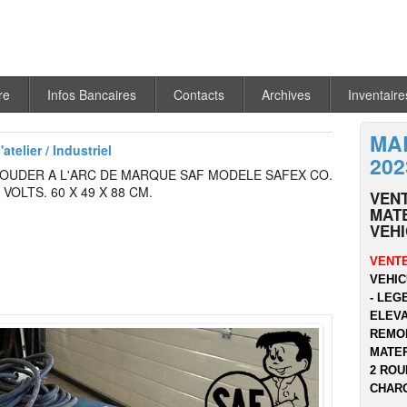
re
Infos Bancaires
Contacts
Archives
Inventaire
MA
atelier / Industriel
202
SOUDER A L'ARC DE MARQUE SAF MODELE SAFEX CO.
 VOLTS. 60 X 49 X 88 CM.
VEN
MATE
VEH
VENTE
VEHIC
- LEG
ELEVA
REMOR
MATER
2 ROU
CHARG