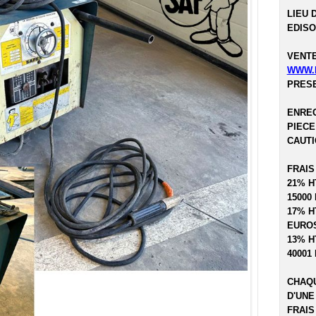
LIEU 
EDISO
VENTE
WWW.
PRESE
ENREG
PIECE
CAUTI
FRAIS
21% H
15000
17% H
EUROS
13% H
40001
CHAQU
D'UNE
FRAIS