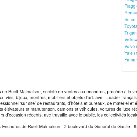
Piaggi
Renaul
Schmit
Toyota
Trigan
Volks
Volvo 
Yale (
Yamah
de Rueil-Malmaison, société de ventes aux enchères, procède à la vente
aux, vins, bijoux, montres, mobiliers et objets d’art. ave - Leader franç
fessionnel ‘sur site’ de restaurants, d’hôtels et bureaux, de matériel e
ots élévateurs et manutention, camions et véhicules, voitures de luxe ré
s d’occasion récents. ave travaille avec le public, les collectivités loca
x Enchères de Rueil-Malmaison - 2 boulevard du Général de Gaulle - 9