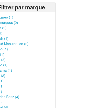
Filtrer par marque
omeo (1)
morques (2)
n (2)
1)
ir (1)
ud Manutention (2)
o (1)
(1)
 (3)
e (1)
arna (1)
 (2)
(1)
(1)
1)
des Benz (4)
1)
t (4)