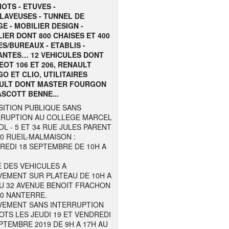
OTS - ETUVES -
LAVEUSES - TUNNEL DE
E - MOBILIER DESIGN -
IER DONT 800 CHAISES ET 400
S/BUREAUX - ETABLIS -
ANTES… 12 VEHICULES DONT
OT 106 ET 206, RENAULT
O ET CLIO, UTILITAIRES
ULT DONT MASTER FOURGON
SCOTT BENNE...
SITION PUBLIQUE SANS
RRUPTION AU COLLEGE MARCEL
L - 5 ET 34 RUE JULES PARENT
00 RUEIL-MALMAISON :
REDI 18 SEPTEMBRE DE 10H A
E DES VEHICULES A
VEMENT SUR PLATEAU DE 10H A
AU 32 AVENUE BENOIT FRACHON
00 NANTERRE.
VEMENT SANS INTERRUPTION
OTS LES JEUDI 19 ET VENDREDI
PTEMBRE 2019 DE 9H A 17H AU