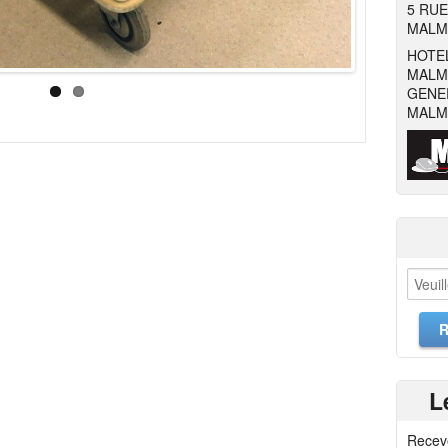
5 RUE
MALM
HOTEL
MALM
GENER
MALM
L
Recev