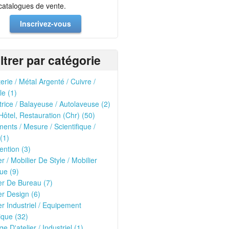
 catalogues de vente.
Inscrivez-vous
iltrer par catégorie
erie / Métal Argenté / Cuivre /
le (1)
trice / Balayeuse / Autolaveuse (2)
Hôtel, Restauration (Chr) (50)
ments / Mesure / Scientifique /
(1)
ntion (3)
er / Mobilier De Style / Mobilier
ue (9)
er De Bureau (7)
er Design (6)
er Industriel / Equipement
que (32)
ge D'atelier / Industriel (1)