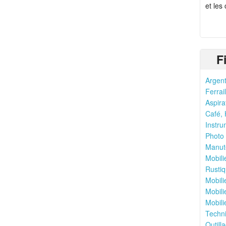
et les
F
Argent
Ferrail
Aspira
Café, 
Instru
Photo 
Manute
Mobili
Rustiq
Mobili
Mobili
Mobili
Techni
Outilla