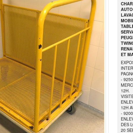
CHARI
AUTO
LAVAG
MOBIL
TABLE
SERV
PEUGE
TWING
RENA
ET MA
EXPO
INTE
PAGNO
- 925
MERC
12H.
VISIT
ENLE
12H 
- 920
ENLE
DES L
20 SE