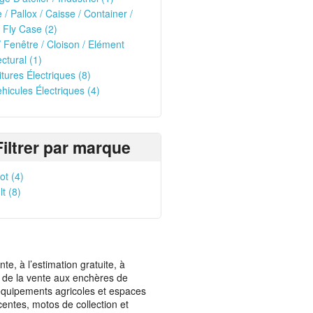
e / Pallox / Caisse / Container /
 Fly Case (2)
/ Fenêtre / Cloison / Elément
ectural (1)
itures Électriques (8)
ehicules Électriques (4)
Filtrer par marque
t (4)
t (8)
, à l’estimation gratuite, à
ais de la vente aux enchères de
t équipements agricoles et espaces
centes, motos de collection et