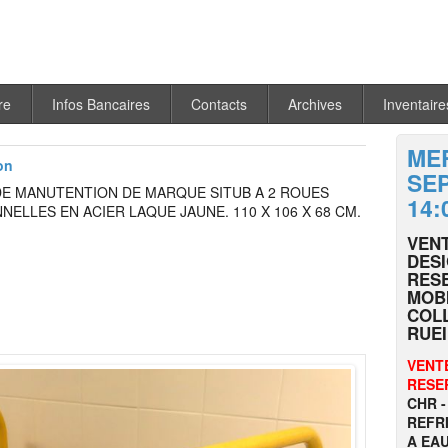
re
Infos Bancaires
Contacts
Archives
Inventaire
ME
on
SEP
DE MANUTENTION DE MARQUE SITUB A 2 ROUES
14:
NELLES EN ACIER LAQUE JAUNE. 110 X 106 X 68 CM.
VEN
DESI
RESE
MOBI
COL
RUE
VENT
RESE
CHR -
REFRI
A EAU