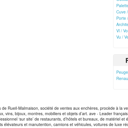
Palett
Cuve /
Porte 
Archit
Vl / Vo
Vu / V
Peugeo
Renaul
de Rueil-Malmaison, société de ventes aux enchères, procède à la vente
aux, vins, bijoux, montres, mobiliers et objets d’art. ave - Leader franç
fessionnel ‘sur site’ de restaurants, d’hôtels et bureaux, de matériel e
ots élévateurs et manutention, camions et véhicules, voitures de luxe ré