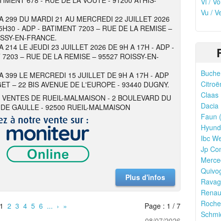
TIMENT 678 - RUE DE LA VOUTE - 91200 ATHIS-
Vl / V
Vu / V
 A 299 DU MARDI 21 AU MERCREDI 22 JUILLET 2026
5H30 - ADP - BATIMENT 7203 – RUE DE LA REMISE –
ISSY-EN-FRANCE.
A 214 LE JEUDI 23 JUILLET 2026 DE 9H A 17H - ADP -
 7203 – RUE DE LA REMISE – 95527 ROISSY-EN-
Bucher
A 399 LE MERCREDI 15 JUILLET DE 9H A 17H - ADP
Citroë
ET – 22 BIS AVENUE DE L'EUROPE - 93440 DUGNY.
Claas 
 VENTES DE RUEIL-MALMAISON - 2 BOULEVARD DU
Dacia 
DE GAULLE - 92500 RUEIL-MALMAISON
Faun (
Hyunda
Ibc We
Jp Con
Merce
Quivo
Plus d'infos
Ravagl
Renaul
Rocher
1
2
3
4
5
6
...
›
»
Page : 1 / 7
Schmid
08/07/2026