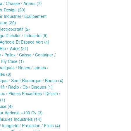
ria / Chasse / Armes (7)
er Design (20)
er Industriel / Equipement
que (20)
lectroportatif (2)
ge D'atelier / Industriel (9)
 Agricole Et Espace Vert (4)
Btp / Voirie (21)
e / Pallox / Caisse / Container /
 Fly Case (1)
tiques / Roues / Jantes /
les (6)
que / Semi-Remorque / Benne (4)
Hifi / Radio / Cb / Disques (1)
ux / Pièces Encadrées / Dessin /
(1)
use (4)
ur Agricole +100 Cv (3)
hicules Industriels (14)
/ Imagerie / Projection / Films (4)