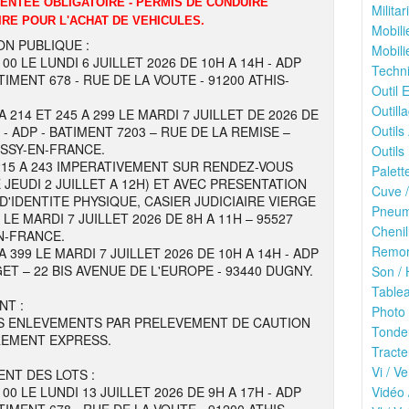
DENTEE OBLIGATOIRE - PERMIS DE CONDUIRE
Milita
IRE POUR L'ACHAT DE VEHICULES.
Mobili
ON PUBLIQUE :
Mobili
100 LE LUNDI 6 JUILLET 2026 DE 10H A 14H - ADP
Techni
TIMENT 678 - RUE DE LA VOUTE - 91200 ATHIS-
Outil E
Outilla
A 214 ET 245 A 299 LE MARDI 7 JUILLET DE 2026 DE
Outils
 - ADP - BATIMENT 7203 – RUE DE LA REMISE –
ISSY-EN-FRANCE.
Outils 
215 A 243 IMPERATIVEMENT SUR RENDEZ-VOUS
Palett
 JEUDI 2 JUILLET A 12H) ET AVEC PRESENTATION
Cuve /
 D'IDENTITE PHYSIQUE, CASIER JUDICIAIRE VIERGE
Pneuma
E MARDI 7 JUILLET 2026 DE 8H A 11H – 95527
Chenil
N-FRANCE.
Remor
A 399 LE MARDI 7 JUILLET 2026 DE 10H A 14H - ADP
ET – 22 BIS AVENUE DE L'EUROPE - 93440 DUGNY.
Son / 
Tablea
NT :
Photo 
S ENLEVEMENTS PAR PRELEVEMENT DE CAUTION
Tonde
REMENT EXPRESS.
Tracte
Vi / Ve
NT DES LOTS :
100 LE LUNDI 13 JUILLET 2026 DE 9H A 17H - ADP
Vidéo 