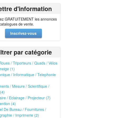
ettre d'information
ez GRATUITEMENT les annonces
 catalogues de vente.
Inscrivez-vous
iltrer par catégorie
oues / Triporteurs / Quads / Vélos
neige (1)
onique / Informatique / Telephonie
ments / Mesure / Scientifique /
(4)
ire / Eclairage / Projecteur (7)
ntion (4)
el De Bureau / Fournitures /
raphie / Imprimerie (2)