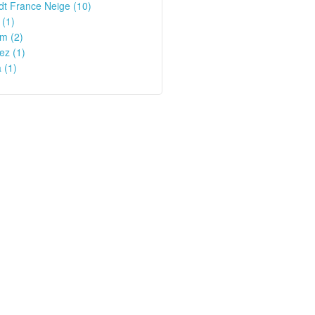
t France Neige (10)
 (1)
m (2)
ez (1)
 (1)