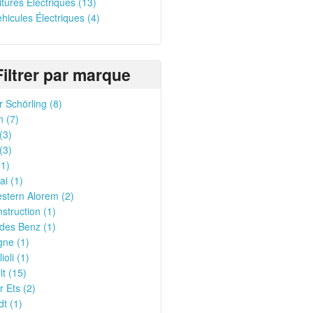
oitures Électriques (13)
ehicules Électriques (4)
Filtrer par marque
 Schörling (8)
n (7)
(3)
(3)
1)
i (1)
stern Alorem (2)
struction (1)
des Benz (1)
gne (1)
ioli (1)
t (15)
 Ets (2)
t (1)