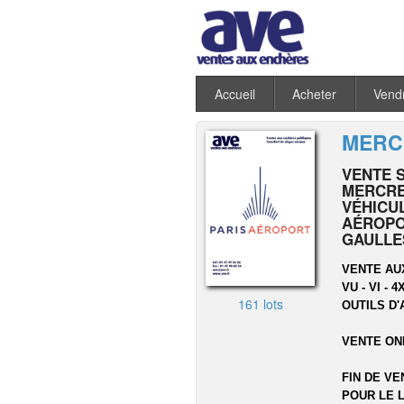
Accueil
Acheter
Vend
MERCR
VENTE 
MERCRED
VÉHICU
AÉROPO
GAULLE
VENTE AU
VU - VI -
161 lots
OUTILS D'
VENTE ON
FIN DE VE
POUR LE L