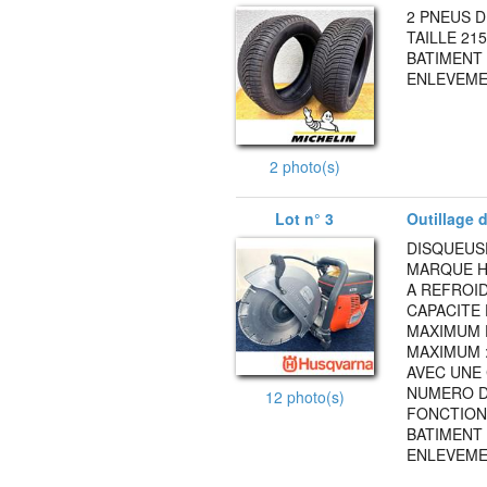
2 PNEUS 
TAILLE 21
BATIMENT 
ENLEVEMEN
2 photo(s)
Lot n° 3
Outillage d'
DISQUEUS
MARQUE H
A REFROID
CAPACITE 
MAXIMUM 
MAXIMUM :
AVEC UNE 
NUMERO DE
12 photo(s)
FONCTIONN
BATIMENT 
ENLEVEMEN