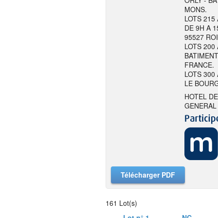
ORLY - BA
MONS.
LOTS 215
DE 9H A 1
95527 RO
LOTS 200 
BATIMENT
FRANCE.
LOTS 300 
LE BOURG
HOTEL DE
GENERAL 
Télécharger PDF
161 Lot(s)
Lot n° 1
NC