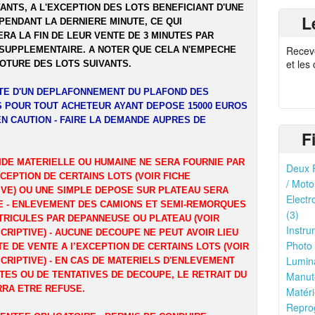
ANTS, A L'EXCEPTION DES LOTS BENEFICIANT D'UNE
L
PENDANT LA DERNIERE MINUTE, CE QUI
RA LA FIN DE LEUR VENTE DE 3 MINUTES PAR
Recev
SUPPLEMENTAIRE. A NOTER QUE CELA N'EMPECHE
et les
LOTURE DES LOTS SUIVANTS.
ITE D'UN DEPLAFONNEMENT DU PLAFOND DES
 POUR TOUT ACHETEUR AYANT DEPOSE 15000 EUROS
EN CAUTION - FAIRE LA DEMANDE AUPRES DE
F
IDE MATERIELLE OU HUMAINE NE SERA FOURNIE PAR
Deux R
XCEPTION DE CERTAINS LOTS (VOIR FICHE
/ Moto
IVE) OU UNE SIMPLE DEPOSE SUR PLATEAU SERA
Electr
 - ENLEVEMENT DES CAMIONS ET SEMI-REMORQUES
(3)
TRICULES PAR DEPANNEUSE OU PLATEAU (VOIR
Instru
CRIPTIVE) - AUCUNE DECOUPE NE PEUT AVOIR LIEU
Photo 
TE DE VENTE A l’EXCEPTION DE CERTAINS LOTS (VOIR
Lumina
CRIPTIVE) - EN CAS DE MATERIELS D'ENLEVEMENT
TES OU DE TENTATIVES DE DECOUPE, LE RETRAIT DU
Manute
RRA ETRE REFUSE.
Matéri
Reprog