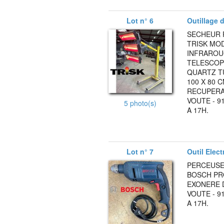
Lot n° 6
Outillage d'
SECHEUR 
TRISK MO
INFRAROU
TELESCOPI
QUARTZ T
100 X 80 C
RECUPERAB
VOUTE - 9
5 photo(s)
A 17H.
Lot n° 7
Outil Elect
PERCEUSE
BOSCH PRO
EXONERE D
VOUTE - 9
A 17H.