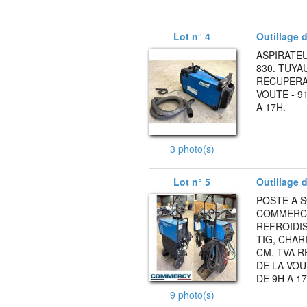
Lot n° 4
Outillage d'
ASPIRATE
830. TUYA
RECUPERAB
VOUTE - 9
A 17H.
3 photo(s)
Lot n° 5
Outillage d'
POSTE A 
COMMERCY
REFROIDIS
TIG, CHAR
CM. TVA R
DE LA VOU
DE 9H A 17
9 photo(s)