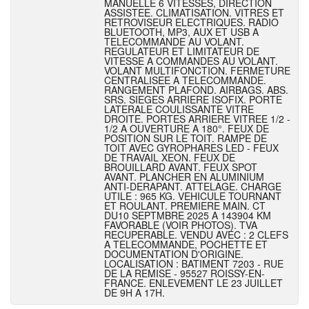
MANUELLE 6 VITESSES, DIRECTION
ASSISTEE. CLIMATISATION. VITRES ET
RETROVISEUR ELECTRIQUES. RADIO
BLUETOOTH, MP3, AUX ET USB A
TELECOMMANDE AU VOLANT.
REGULATEUR ET LIMITATEUR DE
VITESSE A COMMANDES AU VOLANT.
VOLANT MULTIFONCTION. FERMETURE
CENTRALISEE A TELECOMMANDE.
RANGEMENT PLAFOND. AIRBAGS. ABS.
SRS. SIEGES ARRIERE ISOFIX. PORTE
LATERALE COULISSANTE VITRE
DROITE. PORTES ARRIERE VITREE 1/2 -
1/2 A OUVERTURE A 180°. FEUX DE
POSITION SUR LE TOIT. RAMPE DE
TOIT AVEC GYROPHARES LED - FEUX
DE TRAVAIL XEON. FEUX DE
BROUILLARD AVANT. FEUX SPOT
AVANT. PLANCHER EN ALUMINIUM
ANTI-DERAPANT. ATTELAGE. CHARGE
UTILE : 965 KG. VEHICULE TOURNANT
ET ROULANT. PREMIERE MAIN. CT
DU10 SEPTMBRE 2025 A 143904 KM
FAVORABLE (VOIR PHOTOS). TVA
RECUPERABLE. VENDU AVEC : 2 CLEFS
A TELECOMMANDE, POCHETTE ET
DOCUMENTATION D'ORIGINE.
LOCALISATION : BATIMENT 7203 - RUE
DE LA REMISE - 95527 ROISSY-EN-
FRANCE. ENLEVEMENT LE 23 JUILLET
DE 9H A 17H.