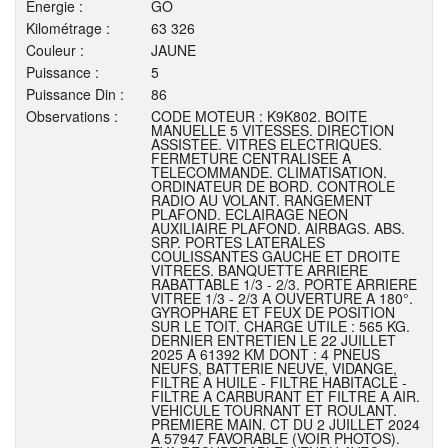
Energie :
GO
Kilométrage :
63 326
Couleur :
JAUNE
Puissance :
5
Puissance Din :
86
Observations :
CODE MOTEUR : K9K802. BOITE
MANUELLE 5 VITESSES. DIRECTION
ASSISTEE. VITRES ELECTRIQUES.
FERMETURE CENTRALISEE A
TELECOMMANDE. CLIMATISATION.
ORDINATEUR DE BORD. CONTROLE
RADIO AU VOLANT. RANGEMENT
PLAFOND. ECLAIRAGE NEON
AUXILIAIRE PLAFOND. AIRBAGS. ABS.
SRP. PORTES LATERALES
COULISSANTES GAUCHE ET DROITE
VITREES. BANQUETTE ARRIERE
RABATTABLE 1/3 - 2/3. PORTE ARRIERE
VITREE 1/3 - 2/3 A OUVERTURE A 180°.
GYROPHARE ET FEUX DE POSITION
SUR LE TOIT. CHARGE UTILE : 565 KG.
DERNIER ENTRETIEN LE 22 JUILLET
2025 A 61392 KM DONT : 4 PNEUS
NEUFS, BATTERIE NEUVE, VIDANGE,
FILTRE A HUILE - FILTRE HABITACLE -
FILTRE A CARBURANT ET FILTRE A AIR.
VEHICULE TOURNANT ET ROULANT.
PREMIERE MAIN. CT DU 2 JUILLET 2024
A 57947 FAVORABLE (VOIR PHOTOS).