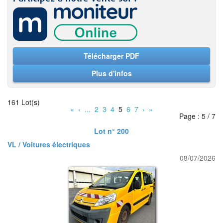
Télécharger PDF
Plus d'infos
161 Lot(s)
«
‹
...
2
3
4
5
6
7
›
»
Page : 5 / 7
Lot n° 200
VL / Voitures électriques
08/07/2026