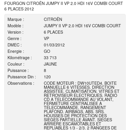
FOURGON CITROËN JUMPY II VP 2.0 HDI 16V COMBI COURT
6 PLACES 2012
Marque :
CITROËN
Modèle :
JUMPY II VP 2.0 HDI 16V COMBI COURT
Version :
6 PLACES
Genre :
VP
DMEC :
01/03/2012
Energie :
GO
Kilométrage :
33 713
Couleur :
JAUNE
Puissance :
8
Puissance Din :
120
Observations :
CODE MOTEUR : DW10UTED4. BOITE
MANUELLE 6 VITESSES. DIRECTION
ASSISTEE. CLIMATISATION. VITRES ET
RETROVISEUR ELECTRIQUES. RADIO
CD A TELECOMMANDE AU VOLANT,
FERMETURE CENTRALISEE A
TELECOMMANDE. RANGEMENT
PLAFOND. AIRBAGS. ABS. SRS.
HOUSSES DE PROTECTION DES
SIEGES PARTIELLE AVANT. SIEGES
ARRIERE ESCAMOTABLES ET
REPLIABLES 1/3 - 2/3. 2 RANGEES DE