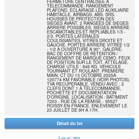
FERMETURE CENTRALISEE A
TELECOMMANDE. RANGEMENT
PLAFOND. ECLAIRAGE LED AUXILIAIRE
HABITACLE. AIRBAGS. ABS. SRS.
HOUSSES DE PROTECTION DES
SIEGES AVANT. 2 RANGEES DE SIEGES
ARRIERE POSSIBLES. SIEGES ARRIERE
ESCAMOTABLES ET REPLIABLES 1/3 -
2/3. PORTES LATERALES
COULISSANTES, VITRES DROITE ET
GAUCHE. PORTES ARRIERE VITREE 1/2
- 1/2 A OUVERTURE A 90°. GALERIE.
BAC DE COFFRE DE RETENTION /
RANGEMENT DE MARQUE CEMO. FEUX
DE POSITION SUR LE TOIT. ATTELAGE.
CHARGE UTILE : 846 KG. VEHICULE
TOURNANT ET ROULANT. PREMIERE
MAIN. CT DU 13 OCTOBRE 2025A
120774 KM FAVORABLE (VOIR PHOTOS).
TVA RECUPERABLE. VENDU AVEC : 2
CLEFS DONT 1 A TELECOMMANDE,
POCHETTE ET DOCUMENTATION
D'ORIGINE. LOCALISATION : BATIMENT
7203 - RUE DE LA REMISE - 95527
ROISSY-EN-FRANCE. ENLEVEMENT LE
23 JUILLET DE 9H A 17H.
Détail du lot
Lot n° 201