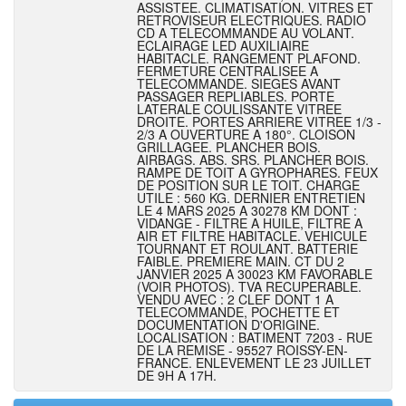
ASSISTEE. CLIMATISATION. VITRES ET
RETROVISEUR ELECTRIQUES. RADIO
CD A TELECOMMANDE AU VOLANT.
ECLAIRAGE LED AUXILIAIRE
HABITACLE. RANGEMENT PLAFOND.
FERMETURE CENTRALISEE A
TELECOMMANDE. SIEGES AVANT
PASSAGER REPLIABLES. PORTE
LATERALE COULISSANTE VITREE
DROITE. PORTES ARRIERE VITREE 1/3 -
2/3 A OUVERTURE A 180°. CLOISON
GRILLAGEE. PLANCHER BOIS.
AIRBAGS. ABS. SRS. PLANCHER BOIS.
RAMPE DE TOIT A GYROPHARES. FEUX
DE POSITION SUR LE TOIT. CHARGE
UTILE : 560 KG. DERNIER ENTRETIEN
LE 4 MARS 2025 A 30278 KM DONT :
VIDANGE - FILTRE A HUILE, FILTRE A
AIR ET FILTRE HABITACLE. VEHICULE
TOURNANT ET ROULANT. BATTERIE
FAIBLE. PREMIERE MAIN. CT DU 2
JANVIER 2025 A 30023 KM FAVORABLE
(VOIR PHOTOS). TVA RECUPERABLE.
VENDU AVEC : 2 CLEF DONT 1 A
TELECOMMANDE, POCHETTE ET
DOCUMENTATION D'ORIGINE.
LOCALISATION : BATIMENT 7203 - RUE
DE LA REMISE - 95527 ROISSY-EN-
FRANCE. ENLEVEMENT LE 23 JUILLET
DE 9H A 17H.