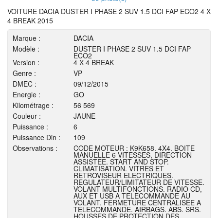
VOITURE DACIA DUSTER I PHASE 2 SUV 1.5 DCI FAP ECO2 4 X
4 BREAK 2015
Marque :
DACIA
Modèle :
DUSTER I PHASE 2 SUV 1.5 DCI FAP
ECO2
Version :
4 X 4 BREAK
Genre :
VP
DMEC :
09/12/2015
Energie :
GO
Kilométrage :
56 569
Couleur :
JAUNE
Puissance :
6
Puissance Din :
109
Observations :
CODE MOTEUR : K9K658. 4X4. BOITE
MANUELLE 6 VITESSES, DIRECTION
ASSISTEE. START AND STOP.
CLIMATISATION. VITRES ET
RETROVISEUR ELECTRIQUES.
REGULATEUR/LIMITATEUR DE VITESSE.
VOLANT MULTIFONCTIONS. RADIO CD,
AUX ET USB A TELECOMMANDE AU
VOLANT. FERMETURE CENTRALISEE A
TELECOMMANDE. AIRBAGS. ABS. SRS.
HOUSSES DE PROTECTION DES