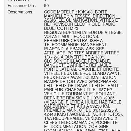
Puissance Din :
90
Observations :
CODE MOTEUR : K9K608. BOITE
MANUELLE 5 VITESSES. DIRECTION
ASSISTEE. CLIMATISATION. VITRES ET
RETROVISEUR ELECTRIQUE. RADIO
BLUETOOTH MP3.
REGULATEUR/LIMITATEUR DE VITESSE.
VOLANT MULTIFONCTIONS.
FERMETURE CENTRALISEE A
TELECOMMANDE. RANGEMENT
PLAFOND. AIRBAGS. ABS. SRS.
ATTELAGE. PORTES ARRIERE VITREE
1/3 - 2/3 A OUVERTURE A 180°.
CLOISON GRILLAGEE REPLIABLE.
BANQUETTE ARRIERE REPLIABLE.
PORTE LATERAL GAUCHE ET DROITE
VITREE. FEUX DE BROUILLARD AVANT.
FEUX FLASH AVANT. CLIMATISATION.
RAMPE DE TOIT AVEC GYROPHARES
LED - FEUX DE TRAVAIL LED ET HAUT-
PARLEUR. CHARGE UTILE : 687 KG.
VEHICULE TOURNANT ET ROULANT.
DERNIERE REVISION DU 07/01/2025
(VIDANGE, FILTRE A HUILE, HABITACLE,
CARBURANT ET AIR) A 39250 KM.
PREMIERE MAIN. CT DU 01/12/2025 A
42448 KMS FAVORABLE (VOIR PHOTOS).
TVA RECUPERABLE. VENDUS AVEC 2
CLEFS TELECOMMANDE, POCHETTE
ET DOCUMENTATION D'ORIGINE.
LOCALISATION : BATIMENT 7203 - RUE