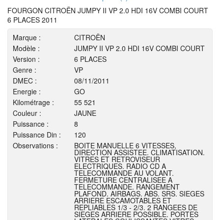
FOURGON CITROËN JUMPY II VP 2.0 HDI 16V COMBI COURT
6 PLACES 2011
Marque :
CITROËN
Modèle :
JUMPY II VP 2.0 HDI 16V COMBI COURT
Version :
6 PLACES
Genre :
VP
DMEC :
08/11/2011
Energie :
GO
Kilométrage :
55 521
Couleur :
JAUNE
Puissance :
8
Puissance Din :
120
Observations :
BOITE MANUELLE 6 VITESSES,
DIRECTION ASSISTEE. CLIMATISATION.
VITRES ET RETROVISEUR
ELECTRIQUES. RADIO CD A
TELECOMMANDE AU VOLANT.
FERMETURE CENTRALISEE A
TELECOMMANDE. RANGEMENT
PLAFOND. AIRBAGS. ABS. SRS. SIEGES
ARRIERE ESCAMOTABLES ET
REPLIABLES 1/3 - 2/3. 2 RANGEES DE
SIEGES ARRIERE POSSIBLE. PORTES