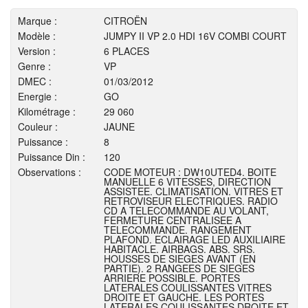
Marque :
CITROËN
Modèle :
JUMPY II VP 2.0 HDI 16V COMBI COURT
Version :
6 PLACES
Genre :
VP
DMEC :
01/03/2012
Energie :
GO
Kilométrage :
29 060
Couleur :
JAUNE
Puissance :
8
Puissance Din :
120
Observations :
CODE MOTEUR : DW10UTED4. BOITE
MANUELLE 6 VITESSES, DIRECTION
ASSISTEE. CLIMATISATION. VITRES ET
RETROVISEUR ELECTRIQUES. RADIO
CD A TELECOMMANDE AU VOLANT,
FERMETURE CENTRALISEE A
TELECOMMANDE. RANGEMENT
PLAFOND. ECLAIRAGE LED AUXILIAIRE
HABITACLE. AIRBAGS. ABS. SRS.
HOUSSES DE SIEGES AVANT (EN
PARTIE). 2 RANGEES DE SIEGES
ARRIERE POSSIBLE. PORTES
LATERALES COULISSANTES VITRES
DROITE ET GAUCHE. LES PORTES
LATERALES COULISSANTES DROITE ET