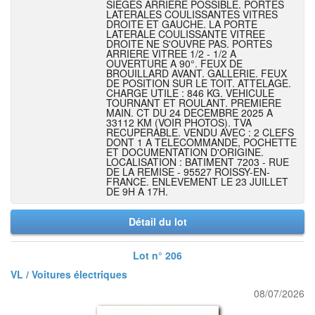
SIEGES ARRIERE POSSIBLE. PORTES
LATERALES COULISSANTES VITRES
DROITE ET GAUCHE. LA PORTE
LATERALE COULISSANTE VITREE
DROITE NE S'OUVRE PAS. PORTES
ARRIERE VITREE 1/2 - 1/2 A
OUVERTURE A 90°. FEUX DE
BROUILLARD AVANT. GALLERIE. FEUX
DE POSITION SUR LE TOIT. ATTELAGE.
CHARGE UTILE : 846 KG. VEHICULE
TOURNANT ET ROULANT. PREMIERE
MAIN. CT DU 24 DECEMBRE 2025 A
33112 KM (VOIR PHOTOS). TVA
RECUPERABLE. VENDU AVEC : 2 CLEFS
DONT 1 A TELECOMMANDE, POCHETTE
ET DOCUMENTATION D'ORIGINE.
LOCALISATION : BATIMENT 7203 - RUE
DE LA REMISE - 95527 ROISSY-EN-
FRANCE. ENLEVEMENT LE 23 JUILLET
DE 9H A 17H.
Détail du lot
Lot n° 206
VL / Voitures électriques
08/07/2026