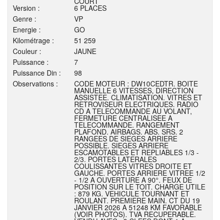
COURT
Version :
6 PLACES
Genre :
VP
Energie :
GO
Kilométrage :
51 259
Couleur :
JAUNE
Puissance :
7
Puissance Din :
98
Observations :
CODE MOTEUR : DW10CEDTR. BOITE
MANUELLE 6 VITESSES, DIRECTION
ASSISTEE. CLIMATISATION. VITRES ET
RETROVISEUR ELECTRIQUES. RADIO
CD A TELECOMMANDE AU VOLANT,
FERMETURE CENTRALISEE A
TELECOMMANDE. RANGEMENT
PLAFOND. AIRBAGS. ABS. SRS. 2
RANGEES DE SIEGES ARRIERE
POSSIBLE. SIEGES ARRIERE
ESCAMOTABLES ET REPLIABLES 1/3 -
2/3. PORTES LATERALES
COULISSANTES VITRES DROITE ET
GAUCHE. PORTES ARRIERE VITREE 1/2
- 1/2 A OUVERTURE A 90°. FEUX DE
POSITION SUR LE TOIT. CHARGE UTILE
: 879 KG. VEHICULE TOURNANT ET
ROULANT. PREMIERE MAIN. CT DU 19
JANVIER 2026 A 51248 KM FAVORABLE
(VOIR PHOTOS). TVA RECUPERABLE.