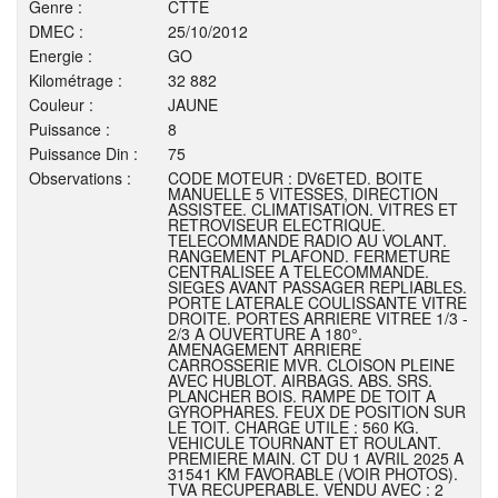
Genre :
CTTE
DMEC :
25/10/2012
Energie :
GO
Kilométrage :
32 882
Couleur :
JAUNE
Puissance :
8
Puissance Din :
75
Observations :
CODE MOTEUR : DV6ETED. BOITE
MANUELLE 5 VITESSES, DIRECTION
ASSISTEE. CLIMATISATION. VITRES ET
RETROVISEUR ELECTRIQUE.
TELECOMMANDE RADIO AU VOLANT.
RANGEMENT PLAFOND. FERMETURE
CENTRALISEE A TELECOMMANDE.
SIEGES AVANT PASSAGER REPLIABLES.
PORTE LATERALE COULISSANTE VITRE
DROITE. PORTES ARRIERE VITREE 1/3 -
2/3 A OUVERTURE A 180°.
AMENAGEMENT ARRIERE
CARROSSERIE MVR. CLOISON PLEINE
AVEC HUBLOT. AIRBAGS. ABS. SRS.
PLANCHER BOIS. RAMPE DE TOIT A
GYROPHARES. FEUX DE POSITION SUR
LE TOIT. CHARGE UTILE : 560 KG.
VEHICULE TOURNANT ET ROULANT.
PREMIERE MAIN. CT DU 1 AVRIL 2025 A
31541 KM FAVORABLE (VOIR PHOTOS).
TVA RECUPERABLE. VENDU AVEC : 2