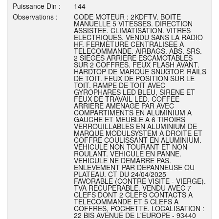
Puissance Din :
144
Observations :
CODE MOTEUR : 2KDFTV. BOITE
MANUELLE 5 VITESSES. DIRECTION
ASSISTEE. CLIMATISATION. VITRES
ELECTRIQUES. VENDU SANS LA RADIO
HF. FERMETURE CENTRALISEE A
TELECOMMANDE. AIRBAGS. ABS. SRS.
2 SIEGES ARRIERE ESCAMOTABLES
SUR 2 COFFRES. FEUX FLASH AVANT.
HARDTOP DE MARQUE SNUGTOP. RAILS
DE TOIT. FEUX DE POSITION SUR LE
TOIT. RAMPE DE TOIT AVEC
GYROPHARES LED BLEU, SIRENE ET
FEUX DE TRAVAIL LED. COFFEE
ARRIERE AMENAGE PAR AVEC
COMPARTIMENTS EN ALUMINIUM A
GAUCHE ET MEUBLE A 6 TIROIRS
VERROUILLABLES EN ALUMINIUM DE
MARQUE MODULSYSTEM A DROITE ET
COFFRE COULISSANT EN ALUMINIUM.
VEHICULE NON TOURANT ET NON
ROULANT. VEHICULE EN PANNE.
VEHICULE NE DEMARRE PAS.
ENLEVEMENT PAR DEPANNEUSE OU
PLATEAU. CT DU 24/04/2025
FAVORABLE (CONTRE VISITE - VIERGE).
TVA RECUPERABLE. VENDU AVEC 7
CLEFS DONT 2 CLEFS CONTACTS A
TELECOMMANDE ET 5 CLEFS A
COFFRES, POCHETTE. LOCALISATION :
22 BIS AVENUE DE L'EUROPE - 93440