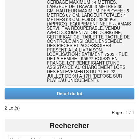
GERBAGE MAXIMUM : 4 METRES.
LARGEUR DE TRAVAIL 3 METRES 30
CM. HAUTEUR MAXIMUM DEPLOYEE : 5
METRES 07 CM. LARGEUR TOTALE : 4
METRES 03 CM. POIDS : 3800 KG
(APPROX). EQUIPEMENT NEUF - JAMAIS
SERVI. TVA RECUPERABLE. VENDU
AVEC DOCUMENTATION D'ORIGINE,
CERTIFICAT CE, TABLETTE TACTILE DE
CONTROLE AINSI QUE L'ENSEMBLE
DES PIECES ET ACCESSOIRES
PRESENT A LA LIVRAISON.
LOCALISATION : BATIMENT 7203 - RUE
DE LA REMISE - 95527 ROISSY-EN-
FRANCE. LOT BENEFICIANT D'UNE
ASSISTANCE AU CHARGEMENT LORS
DES ENLEVEMENTS DU 21 ET 22
JUILLET DE 9H A 17H (DEPOSE SUR
PLATEAU UNIQUEMENT).
Détail du lot
2 Lot(s)
Page : 1 / 1
Rechercher