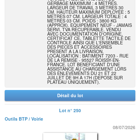
GERBAGE MAXIMUM : 4 METRES.
LARGEUR DE TRAVAIL 3 METRES 30
CM. HAUTEUR MAXIMUM DEPLOYEE : 5
METRES 07 CM. LARGEUR TOTALE : 4
METRES 03 CM. POIDS : 3800 KG
(APPROX). EQUIPEMENT NEUF - JAMAIS
SERVI. TVA RECUPERABLE. VENDU
AVEC DOCUMENTATION D'ORIGINE,
CERTIFICAT CE, TABLETTE TACTILE DE
CONTROLE AINSI QUE L'ENSEMBLE
DES PIECES ET ACCESSOIRES
PRESENT A LA LIVRAISON.
LOCALISATION : BATIMENT 7203 - RUE
DE LA REMISE - 95527 ROISSY-EN-
FRANCE. LOT BENEFICIANT D'UNE
ASSISTANCE AU CHARGEMENT LORS
DES ENLEVEMENTS DU 21 ET 22
JUILLET DE 9H A 17H (DEPOSE SUR
PLATEAU UNIQUEMENT).
Détail du lot
Lot n° 250
Outils BTP / Voirie
08/07/2026