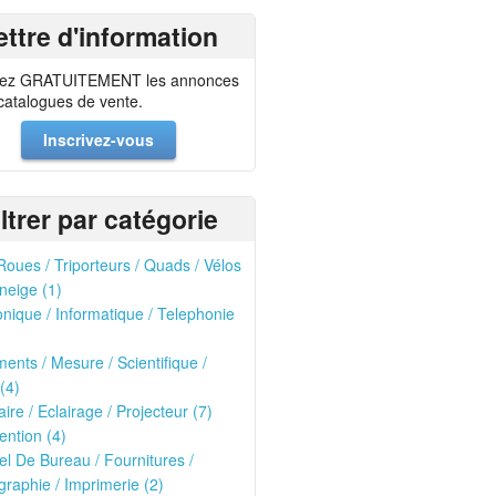
ettre d'information
ez GRATUITEMENT les annonces
 catalogues de vente.
Inscrivez-vous
iltrer par catégorie
oues / Triporteurs / Quads / Vélos
neige (1)
onique / Informatique / Telephonie
ments / Mesure / Scientifique /
(4)
ire / Eclairage / Projecteur (7)
ntion (4)
el De Bureau / Fournitures /
raphie / Imprimerie (2)