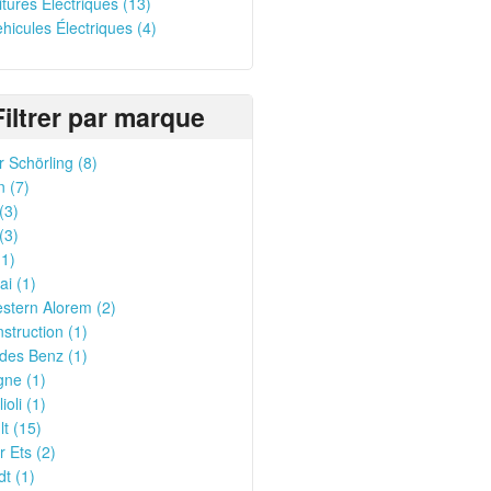
oitures Électriques (13)
ehicules Électriques (4)
Filtrer par marque
 Schörling (8)
n (7)
(3)
(3)
1)
i (1)
stern Alorem (2)
struction (1)
des Benz (1)
gne (1)
ioli (1)
t (15)
 Ets (2)
t (1)