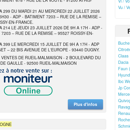
TIMENT 678 - RUE DE LA VOUTE - 91200 ATHIS-
Vl / V
Vu / V
 A 299 DU MARDI 21 AU MERCREDI 22 JUILLET 2026
5H30 - ADP - BATIMENT 7203 – RUE DE LA REMISE –
ISSY-EN-FRANCE.
A 214 LE JEUDI 23 JUILLET 2026 DE 9H A 17H - ADP -
 7203 – RUE DE LA REMISE – 95527 ROISSY-EN-
Bucher
A 399 LE MERCREDI 15 JUILLET DE 9H A 17H - ADP
Citroë
ET – 22 BIS AVENUE DE L'EUROPE - 93440 DUGNY.
Claas 
 VENTES DE RUEIL-MALMAISON - 2 BOULEVARD DU
Dacia 
DE GAULLE - 92500 RUEIL-MALMAISON
Faun (
Hyunda
Ibc We
Jp Con
Merce
Quivo
Plus d'infos
Ravagl
Renaul
Rocher
VOGNE
Schmid