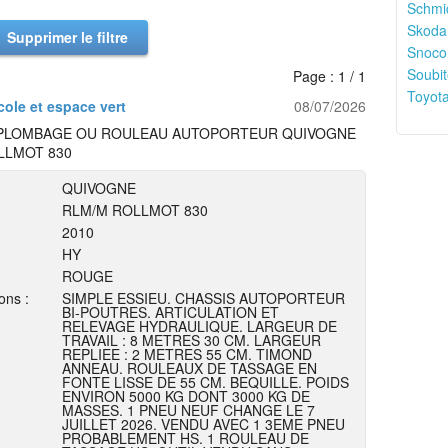
Schmid
Skoda
Supprimer le filtre
Snoco
Soubit
Page : 1 / 1
Toyota
cole et espace vert
08/07/2026
 PLOMBAGE OU ROULEAU AUTOPORTEUR QUIVOGNE
LLMOT 830
QUIVOGNE
RLM/M ROLLMOT 830
2010
HY
ROUGE
ons :
SIMPLE ESSIEU. CHASSIS AUTOPORTEUR
BI-POUTRES. ARTICULATION ET
RELEVAGE HYDRAULIQUE. LARGEUR DE
TRAVAIL : 8 METRES 30 CM. LARGEUR
REPLIEE : 2 METRES 55 CM. TIMOND
ANNEAU. ROULEAUX DE TASSAGE EN
FONTE LISSE DE 55 CM. BEQUILLE. POIDS
ENVIRON 5000 KG DONT 3000 KG DE
MASSES. 1 PNEU NEUF CHANGE LE 7
JUILLET 2026. VENDU AVEC 1 3EME PNEU
PROBABLEMENT HS. 1 ROULEAU DE