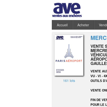
Accueil
Acheter
Vend
MERCR
VENTE 
MERCRED
VÉHICU
AÉROPO
GAULLE
VENTE AU
VU - VI -
161 lots
OUTILS D'
VENTE ON
FIN DE VE
POUR LE L