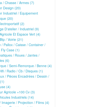
ria / Chasse / Armes (7)
er Design (20)
er Industriel / Equipement
que (20)
lectroportatif (2)
ge D'atelier / Industriel (9)
 Agricole Et Espace Vert (4)
Btp / Voirie (21)
e / Pallox / Caisse / Container /
 Fly Case (1)
tiques / Roues / Jantes /
les (6)
que / Semi-Remorque / Benne (4)
Hifi / Radio / Cb / Disques (1)
ux / Pièces Encadrées / Dessin /
(1)
use (4)
ur Agricole +100 Cv (3)
hicules Industriels (14)
/ Imagerie / Projection / Films (4)