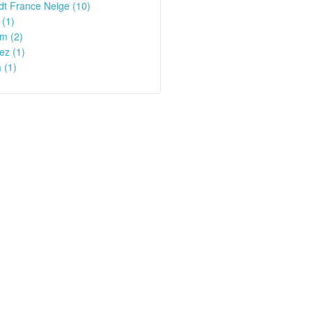
t France Neige (10)
 (1)
m (2)
ez (1)
 (1)