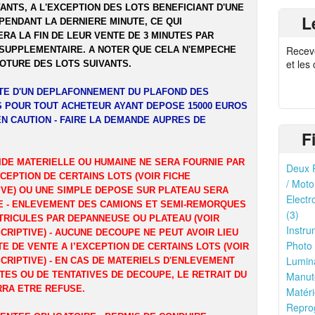
ANTS, A L'EXCEPTION DES LOTS BENEFICIANT D'UNE
L
PENDANT LA DERNIERE MINUTE, CE QUI
RA LA FIN DE LEUR VENTE DE 3 MINUTES PAR
Recev
SUPPLEMENTAIRE. A NOTER QUE CELA N'EMPECHE
et les
LOTURE DES LOTS SUIVANTS.
ITE D'UN DEPLAFONNEMENT DU PLAFOND DES
 POUR TOUT ACHETEUR AYANT DEPOSE 15000 EUROS
EN CAUTION - FAIRE LA DEMANDE AUPRES DE
F
IDE MATERIELLE OU HUMAINE NE SERA FOURNIE PAR
Deux R
XCEPTION DE CERTAINS LOTS (VOIR FICHE
/ Moto
IVE) OU UNE SIMPLE DEPOSE SUR PLATEAU SERA
Electr
 - ENLEVEMENT DES CAMIONS ET SEMI-REMORQUES
(3)
TRICULES PAR DEPANNEUSE OU PLATEAU (VOIR
Instru
CRIPTIVE) - AUCUNE DECOUPE NE PEUT AVOIR LIEU
Photo 
TE DE VENTE A l’EXCEPTION DE CERTAINS LOTS (VOIR
Lumina
CRIPTIVE) - EN CAS DE MATERIELS D'ENLEVEMENT
TES OU DE TENTATIVES DE DECOUPE, LE RETRAIT DU
Manute
RRA ETRE REFUSE.
Matéri
Reprog