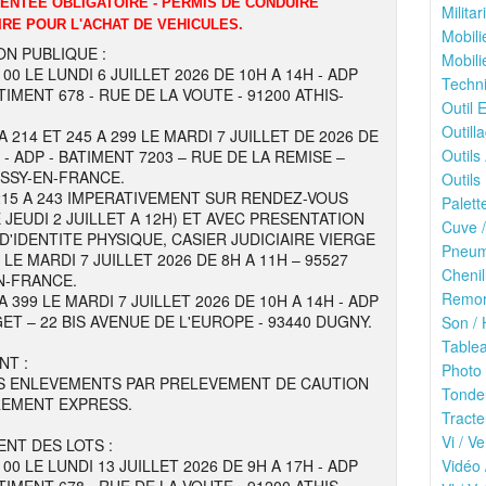
DENTEE OBLIGATOIRE - PERMIS DE CONDUIRE
Milita
IRE POUR L'ACHAT DE VEHICULES.
Mobili
ON PUBLIQUE :
Mobili
100 LE LUNDI 6 JUILLET 2026 DE 10H A 14H - ADP
Techni
TIMENT 678 - RUE DE LA VOUTE - 91200 ATHIS-
Outil E
Outilla
A 214 ET 245 A 299 LE MARDI 7 JUILLET DE 2026 DE
Outils
 - ADP - BATIMENT 7203 – RUE DE LA REMISE –
ISSY-EN-FRANCE.
Outils 
215 A 243 IMPERATIVEMENT SUR RENDEZ-VOUS
Palett
 JEUDI 2 JUILLET A 12H) ET AVEC PRESENTATION
Cuve /
 D'IDENTITE PHYSIQUE, CASIER JUDICIAIRE VIERGE
Pneuma
E MARDI 7 JUILLET 2026 DE 8H A 11H – 95527
Chenil
N-FRANCE.
Remor
A 399 LE MARDI 7 JUILLET 2026 DE 10H A 14H - ADP
ET – 22 BIS AVENUE DE L'EUROPE - 93440 DUGNY.
Son / 
Tablea
NT :
Photo 
S ENLEVEMENTS PAR PRELEVEMENT DE CAUTION
Tonde
REMENT EXPRESS.
Tracte
Vi / Ve
NT DES LOTS :
100 LE LUNDI 13 JUILLET 2026 DE 9H A 17H - ADP
Vidéo 