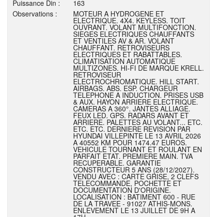
Puissance Din :
163
Observations :
MOTEUR A HYDROGENE ET
ELECTRIQUE. 4X4. KEYLESS. TOIT
OUVRANT. VOLANT MULTIFONCTION.
SIEGES ELECTRIQUES CHAUFFANTS
ET VENTILES AV & AR. VOLANT
CHAUFFANT. RETROVISEURS
ELECTRIQUES ET RABATTABLES.
CLIMATISATION AUTOMATIQUE
MULTIZONES. HI-FI DE MARQUE KRELL.
RETROVISEUR
ELECTROCHROMATIQUE. HILL START.
AIRBAGS. ABS. ESP. CHARGEUR
TELEPHONE A INDUCTION. PRISES USB
& AUX. HAYON ARRIERE ELECTRIQUE.
CAMERAS A 360°. JANTES ALLIAGE.
FEUX LED. GPS. RADARS AVANT ET
ARRIERE. PALETTES AU VOLANT... ETC.
ETC. ETC. DERNIERE REVISION PAR
HYUNDAI VILLEPINTE LE 13 AVRIL 2026
A 40552 KM POUR 1474.47 EUROS.
VEHICULE TOURNANT ET ROULANT EN
PARFAIT ETAT. PREMIERE MAIN. TVA
RECUPERABLE. GARANTIE
CONSTRUCTEUR 5 ANS (28/12/2027).
VENDU AVEC : CARTE GRISE, 2 CLEFS
TELECOMMANDE, POCHETTE ET
DOCUMENTATION D'ORIGINE.
LOCALISATION : BATIMENT 600 - RUE
DE LA TRAVEE - 91027 ATHIS-MONS.
ENLEVEMENT LE 13 JUILLET DE 9H A