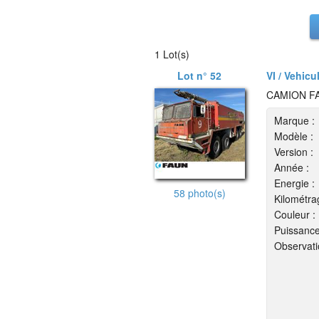
1 Lot(s)
Lot n° 52
VI / Vehicu
CAMION FA
Marque :
Modèle :
Version :
Année :
Energie :
58 photo(s)
Kilométra
Couleur :
Puissance
Observati