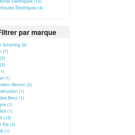
oitures Électriques (13)
ehicules Électriques (4)
Filtrer par marque
 Schörling (8)
n (7)
(3)
(3)
1)
i (1)
stern Alorem (2)
struction (1)
des Benz (1)
gne (1)
ioli (1)
t (15)
 Ets (2)
t (1)