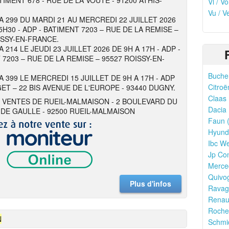
TIMENT 678 - RUE DE LA VOUTE - 91200 ATHIS-
Vl / V
Vu / V
 A 299 DU MARDI 21 AU MERCREDI 22 JUILLET 2026
5H30 - ADP - BATIMENT 7203 – RUE DE LA REMISE –
ISSY-EN-FRANCE.
A 214 LE JEUDI 23 JUILLET 2026 DE 9H A 17H - ADP -
 7203 – RUE DE LA REMISE – 95527 ROISSY-EN-
Bucher
A 399 LE MERCREDI 15 JUILLET DE 9H A 17H - ADP
Citroë
ET – 22 BIS AVENUE DE L'EUROPE - 93440 DUGNY.
Claas 
 VENTES DE RUEIL-MALMAISON - 2 BOULEVARD DU
Dacia 
DE GAULLE - 92500 RUEIL-MALMAISON
Faun (
Hyunda
Ibc We
Jp Con
Merce
Quivo
Plus d'infos
Ravagl
Renaul
Rocher
N
Schmid