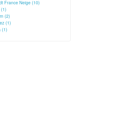
t France Neige (10)
 (1)
m (2)
ez (1)
 (1)