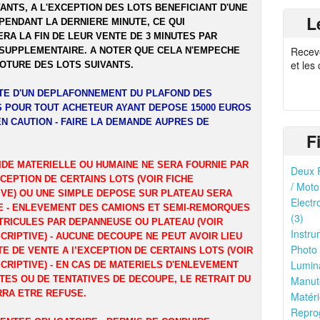
ANTS, A L'EXCEPTION DES LOTS BENEFICIANT D'UNE
L
PENDANT LA DERNIERE MINUTE, CE QUI
RA LA FIN DE LEUR VENTE DE 3 MINUTES PAR
Recev
SUPPLEMENTAIRE. A NOTER QUE CELA N'EMPECHE
et les
LOTURE DES LOTS SUIVANTS.
ITE D'UN DEPLAFONNEMENT DU PLAFOND DES
 POUR TOUT ACHETEUR AYANT DEPOSE 15000 EUROS
EN CAUTION - FAIRE LA DEMANDE AUPRES DE
F
IDE MATERIELLE OU HUMAINE NE SERA FOURNIE PAR
Deux R
XCEPTION DE CERTAINS LOTS (VOIR FICHE
/ Moto
IVE) OU UNE SIMPLE DEPOSE SUR PLATEAU SERA
Electr
 - ENLEVEMENT DES CAMIONS ET SEMI-REMORQUES
(3)
TRICULES PAR DEPANNEUSE OU PLATEAU (VOIR
Instru
CRIPTIVE) - AUCUNE DECOUPE NE PEUT AVOIR LIEU
Photo 
TE DE VENTE A l’EXCEPTION DE CERTAINS LOTS (VOIR
Lumina
CRIPTIVE) - EN CAS DE MATERIELS D'ENLEVEMENT
TES OU DE TENTATIVES DE DECOUPE, LE RETRAIT DU
Manute
RRA ETRE REFUSE.
Matéri
Reprog