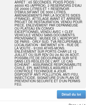
ARRET : 65 SECONDES. POIDS POIDS :
46000 KG (APPROX). 2 RESERVOIRS D'EAU
DE 20000 LITRES ET 1 RESERVOIR
D'EMULSIFIANT DE 3000 LITRES.
AMENAGEMENTS PAR LA SOCIETE SIDES
(FRANCE). ATTELAGE AVANT ET ARRIERE.
PROJET DE RESTAURATION. VENDU POUR
PIECE. ENLEVEMENT PAR DEPANNEUSE
OU PLATEAU EN CONVOI
EXCEPTIONNEL.VENDU AVEC 1 CLEF.
VEHICULE VENDU SANS DOCUMENTS.
PROVENANCE : MUSEE DE L'AEROPORT
DE PARIS - ORLY SUD. TVA RECUPERABLE.
LOCALISATION : BATIMENT 678 - RUE DE
LA VOUTE - 91200 ATHIS-MONS.
ENLÈVEMENT SUR PORTE-CHAR LE 13
JUILLET OU SUR RDV DU 24 AU 26 AOÛT.
POSSIBILITÉ DE DÉCOUPAGE SUR SITE
DANS LES RÈGLES DE L'ART. LE CAS
ECHEANT : ASSURANCE RESPONSABILITE
CIVILE, EPI, MATERIELS ASSURES ET
CONTROLE TECHNIQUE A JOUR.
DISPOSITIF ANTI POLLUTION, ANTI FEU,
INSECTICIDE. SIGNATURE D'UN PLAN DE
PREVENTION SECURITE ET D'UN PERMIS
FEU.
Détail du lot