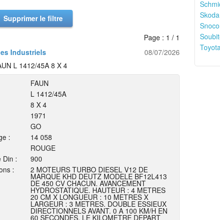
Schmid
Skoda
Supprimer le filtre
Snoco
Soubit
Page : 1 / 1
Toyota
les Industriels
08/07/2026
UN L 1412/45A 8 X 4
FAUN
L 1412/45A
8 X 4
1971
GO
ge :
14 058
ROUGE
 Din :
900
ons :
2 MOTEURS TURBO DIESEL V12 DE
MARQUE KHD DEUTZ MODELE BF12L413
DE 450 CV CHACUN. AVANCEMENT
HYDROSTATIQUE. HAUTEUR : 4 METRES
20 CM X LONGUEUR : 10 METRES X
LARGEUR : 3 METRES. DOUBLE ESSIEUX
DIRECTIONNELS AVANT. 0 A 100 KM/H EN
60 SECONDES. LE KILOMETRE DEPART