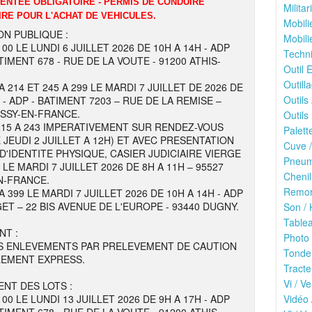
DENTEE OBLIGATOIRE - PERMIS DE CONDUIRE
Milita
IRE POUR L'ACHAT DE VEHICULES.
Mobili
ON PUBLIQUE :
Mobili
100 LE LUNDI 6 JUILLET 2026 DE 10H A 14H - ADP
Techni
TIMENT 678 - RUE DE LA VOUTE - 91200 ATHIS-
Outil E
Outilla
A 214 ET 245 A 299 LE MARDI 7 JUILLET DE 2026 DE
Outils
 - ADP - BATIMENT 7203 – RUE DE LA REMISE –
ISSY-EN-FRANCE.
Outils 
215 A 243 IMPERATIVEMENT SUR RENDEZ-VOUS
Palett
 JEUDI 2 JUILLET A 12H) ET AVEC PRESENTATION
Cuve /
 D'IDENTITE PHYSIQUE, CASIER JUDICIAIRE VIERGE
Pneuma
E MARDI 7 JUILLET 2026 DE 8H A 11H – 95527
Chenil
N-FRANCE.
Remor
A 399 LE MARDI 7 JUILLET 2026 DE 10H A 14H - ADP
ET – 22 BIS AVENUE DE L'EUROPE - 93440 DUGNY.
Son / 
Tablea
NT :
Photo 
S ENLEVEMENTS PAR PRELEVEMENT DE CAUTION
Tonde
REMENT EXPRESS.
Tracte
Vi / Ve
NT DES LOTS :
100 LE LUNDI 13 JUILLET 2026 DE 9H A 17H - ADP
Vidéo 