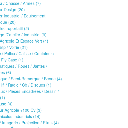
ria / Chasse / Armes (7)
er Design (20)
er Industriel / Equipement
que (20)
lectroportatif (2)
ge D'atelier / Industriel (9)
 Agricole Et Espace Vert (4)
Btp / Voirie (21)
e / Pallox / Caisse / Container /
 Fly Case (1)
tiques / Roues / Jantes /
les (6)
que / Semi-Remorque / Benne (4)
Hifi / Radio / Cb / Disques (1)
ux / Pièces Encadrées / Dessin /
(1)
use (4)
ur Agricole +100 Cv (3)
hicules Industriels (14)
/ Imagerie / Projection / Films (4)