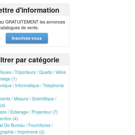
ettre d'information
ez GRATUITEMENT les annonces
 catalogues de vente.
Inscrivez-vous
iltrer par catégorie
oues / Triporteurs / Quads / Vélos
neige (1)
onique / Informatique / Telephonie
ments / Mesure / Scientifique /
(4)
ire / Eclairage / Projecteur (7)
ntion (4)
el De Bureau / Fournitures /
raphie / Imprimerie (2)