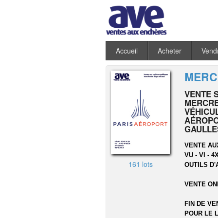
Accueil
Acheter
Vend
MERCR
VENTE 
MERCRED
VÉHICU
AÉROPO
GAULLE
VENTE AU
VU - VI -
161 lots
OUTILS D'
VENTE ON
FIN DE VE
POUR LE L