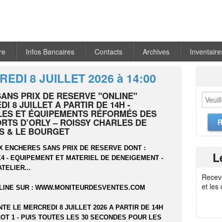
re
Infos Bancaires
Contacts
Archives
Inventaire
EDI 8 JUILLET 2026 à 14:00
SANS PRIX DE RESERVE "ONLINE"
I 8 JUILLET A PARTIR DE 14H -
LES ET ÉQUIPEMENTS RÉFORMÉS DES
RTS D’ORLY – ROISSY CHARLES DE
S & LE BOURGET
X ENCHERES SANS PRIX DE RESERVE DONT :
L
 4X4 - EQUIPEMENT ET MATERIEL DE DENEIGEMENT -
ATELIER...
Recev
et les
LINE SUR :
WWW.MONITEURDESVENTES.COM
NTE LE MERCREDI 8 JUILLET 2026 A PARTIR DE 14H
OT 1 - PUIS TOUTES LES 30 SECONDES POUR LES