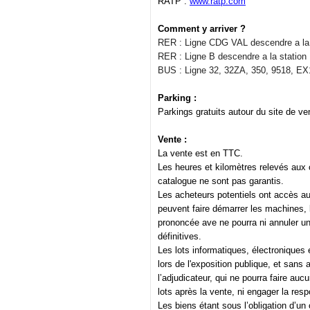
RATP :
www.ratp.com
Comment y arriver ?
RER : Ligne CDG VAL descendre a la 
RER : Ligne B descendre a la station 
BUS : Ligne 32, 32ZA, 350, 9518, EX1
Parking :
Parkings gratuits autour du site de ve
Vente :
La vente est en TTC.
Les heures et kilomètres relevés aux
catalogue ne sont pas garantis.
Les acheteurs potentiels ont accès aux
peuvent faire démarrer les machines, le
prononcée ave ne pourra ni annuler un
définitives.
Les lots informatiques, électroniques 
lors de l'exposition publique, et sans 
l’adjudicateur, qui ne pourra faire au
lots après la vente, ni engager la res
Les biens étant sous l’obligation d’un 