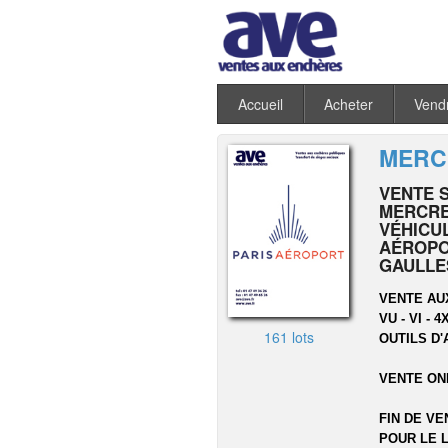
Accueil
Acheter
Vend
MERCR
VENTE 
MERCRED
VÉHICU
AÉROPO
GAULLE
VENTE AU
VU - VI -
161 lots
OUTILS D'
VENTE ON
FIN DE VE
POUR LE L