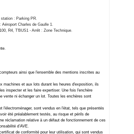
station : Parking PR.
: Aéroport Charles de Gaulle 1.
00, R4, T'BUS1 - Arrêt : Zone Technique.
nte.
 compteurs ainsi que l'ensemble des mentions inscrites au
 machines et aux lots durant les heures d'exposition, ils
s inspecter et les faire expertiser. Une fois l'enchère
e vente ni échanger un lot. Toutes les enchères sont
et l'électroménager, sont vendus en l'état, tels que présentés
avoir été préalablement testés, au risque et périls de
cune réclamation relative à un défaut de fonctionnement de ces
ponsabilité d’AVE.
certificat de conformité pour leur utilisation, qui sont vendus