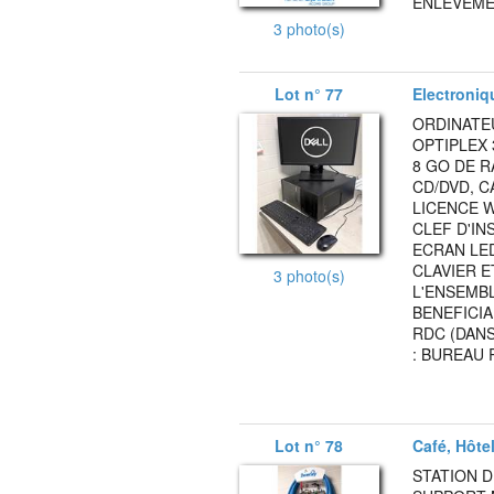
ENLEVEMEN
3 photo(s)
Lot n° 77
Electroniq
ORDINATE
OPTIPLEX 
8 GO DE R
CD/DVD, C
LICENCE 
CLEF D'IN
ECRAN LE
CLAVIER E
3 photo(s)
L'ENSEMBL
BENEFICIA
RDC (DANS
: BUREAU 
Lot n° 78
Café, Hôte
STATION 