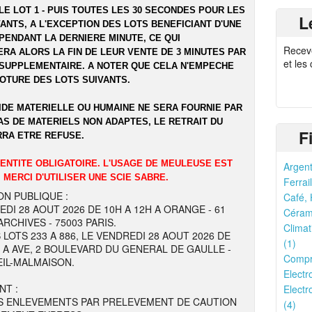
LE LOT 1 - PUIS TOUTES LES 30 SECONDES POUR LES
L
ANTS, A L'EXCEPTION DES LOTS BENEFICIANT D'UNE
PENDANT LA DERNIERE MINUTE, CE QUI
Recev
RA ALORS LA FIN DE LEUR VENTE DE 3 MINUTES PAR
et les
SUPPLEMENTAIRE. A NOTER QUE CELA N'EMPECHE
LOTURE DES LOTS SUIVANTS.
IDE MATERIELLE OU HUMAINE NE SERA FOURNIE PAR
AS DE MATERIELS NON ADAPTES, LE RETRAIT DU
F
RRA ETRE REFUSE.
DENTITE OBLIGATOIRE. L'USAGE DE MEULEUSE EST
Argent
 MERCI D'UTILISER UNE SCIE SABRE.
Ferrail
ON PUBLIQUE :
Café, 
EDI 28 AOUT 2026 DE 10H A 12H A ORANGE - 61
Cérami
RCHIVES - 75003 PARIS.
Climat
 LOTS 233 A 886, LE VENDREDI 28 AOUT 2026 DE
(1)
H A AVE, 2 BOULEVARD DU GENERAL DE GAULLE -
Compr
EIL-MALMAISON.
Electr
NT :
Electr
S ENLEVEMENTS PAR PRELEVEMENT DE CAUTION
(4)