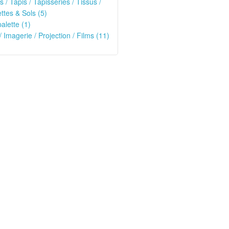
s / Tapis / Tapisseries / Tissus /
tes & Sols (5)
alette (1)
/ Imagerie / Projection / Films (11)