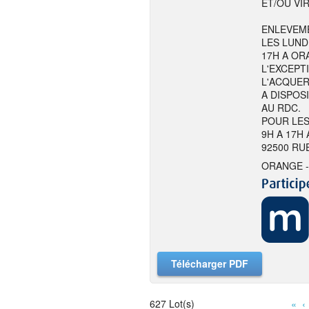
ET/OU VI
ENLEVEME
LES LUND
17H A ORA
L'EXCEPT
L'ACQUER
A DISPOS
AU RDC.
POUR LES
9H A 17H
92500 RU
ORANGE -
Télécharger PDF
627 Lot(s)
«
‹