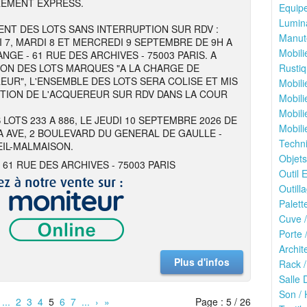
REMENT EXPRESS.
Equipe
Lumina
NT DES LOTS SANS INTERRUPTION SUR RDV :
Manute
I 7, MARDI 8 ET MERCREDI 9 SEPTEMBRE DE 9H A
Mobili
NGE - 61 RUE DES ARCHIVES - 75003 PARIS. A
ION DES LOTS MARQUES "A LA CHARGE DE
Rustiq
EUR", L'ENSEMBLE DES LOTS SERA COLISE ET MIS
Mobili
ITION DE L'ACQUEREUR SUR RDV DANS LA COUR
Mobili
Mobili
 LOTS 233 A 886, LE JEUDI 10 SEPTEMBRE 2026 DE
Mobili
 A AVE, 2 BOULEVARD DU GENERAL DE GAULLE -
Techn
EIL-MALMAISON.
Objets
 61 RUE DES ARCHIVES - 75003 PARIS
Outil E
Outilla
Palett
Cuve /
Porte 
Archit
Plus d'infos
Rack /
Salle 
Son / 
...
2
3
4
5
6
7
...
›
»
Page : 5 / 26