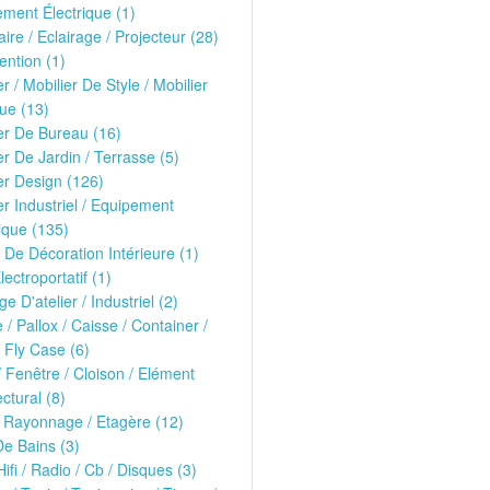
ment Électrique (1)
ire / Eclairage / Projecteur (28)
ntion (1)
er / Mobilier De Style / Mobilier
ue (13)
er De Bureau (16)
er De Jardin / Terrasse (5)
er Design (126)
er Industriel / Equipement
ique (135)
 De Décoration Intérieure (1)
lectroportatif (1)
ge D'atelier / Industriel (2)
e / Pallox / Caisse / Container /
 Fly Case (6)
/ Fenêtre / Cloison / Elément
ectural (8)
 Rayonnage / Etagère (12)
De Bains (3)
Hifi / Radio / Cb / Disques (3)