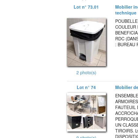
Lot n° 73.01
Mobilier i
technique
POUBELLE 
COULEUR B
BENEFICIA
RDC (DANS
: BUREAU 
2 photo(s)
Lot n° 74
Mobilier d
ENSEMBLE
ARMOIRES 
FAUTEUIL 
ACCROCHA
PERROQUET
UN CLASS
TIROIRS. 
DISPOSITI
9 photo(s)