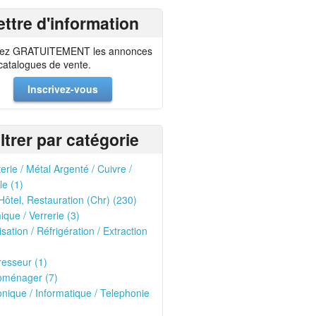
ettre d'information
ez GRATUITEMENT les annonces
 catalogues de vente.
Inscrivez-vous
iltrer par catégorie
erie / Métal Argenté / Cuivre /
le (1)
Hôtel, Restauration (Chr) (230)
que / Verrerie (3)
isation / Réfrigération / Extraction
esseur (1)
oménager (7)
onique / Informatique / Telephonie