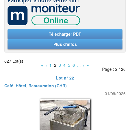
Télécharger PDF
Plus d'infos
627 Lot(s)
«
‹
1
2
3
4
5
6
...
›
»
Page : 2 / 26
Lot n° 22
Café, Hôtel, Restauration (CHR)
01/09/2026