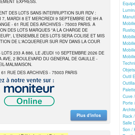
REMENT EXPRESS.
Equipe
Lumina
NT DES LOTS SANS INTERRUPTION SUR RDV :
Manute
I 7, MARDI 8 ET MERCREDI 9 SEPTEMBRE DE 9H A
Mobili
NGE - 61 RUE DES ARCHIVES - 75003 PARIS. A
ION DES LOTS MARQUES "A LA CHARGE DE
Rustiq
EUR", L'ENSEMBLE DES LOTS SERA COLISE ET MIS
Mobili
ITION DE L'ACQUEREUR SUR RDV DANS LA COUR
Mobili
Mobili
 LOTS 233 A 886, LE JEUDI 10 SEPTEMBRE 2026 DE
Mobili
 A AVE, 2 BOULEVARD DU GENERAL DE GAULLE -
Techn
EIL-MALMAISON.
Objets
 61 RUE DES ARCHIVES - 75003 PARIS
Outil E
Outilla
Palett
Cuve /
Porte 
Archit
Plus d'infos
Rack /
Salle 
Son / 