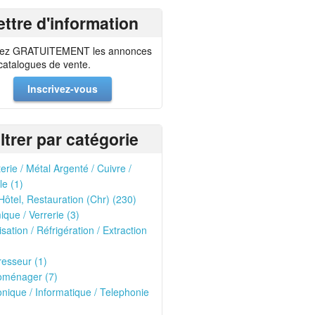
ettre d'information
ez GRATUITEMENT les annonces
 catalogues de vente.
Inscrivez-vous
iltrer par catégorie
erie / Métal Argenté / Cuivre /
le (1)
Hôtel, Restauration (Chr) (230)
que / Verrerie (3)
isation / Réfrigération / Extraction
esseur (1)
oménager (7)
onique / Informatique / Telephonie