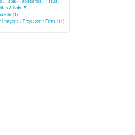
s / Tapis / Tapisseries / Tissus /
tes & Sols (5)
alette (1)
/ Imagerie / Projection / Films (11)