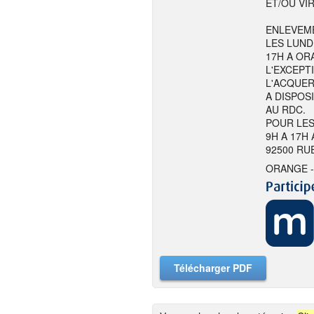
ET/OU VI
ENLEVEME
LES LUND
17H A ORA
L'EXCEPT
L'ACQUER
A DISPOS
AU RDC.
POUR LES
9H A 17H
92500 RU
ORANGE -
Télécharger PDF