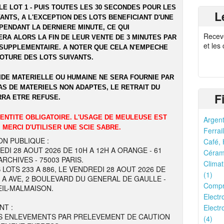
LE LOT 1 - PUIS TOUTES LES 30 SECONDES POUR LES
L
ANTS, A L'EXCEPTION DES LOTS BENEFICIANT D'UNE
PENDANT LA DERNIERE MINUTE, CE QUI
Recev
RA ALORS LA FIN DE LEUR VENTE DE 3 MINUTES PAR
et les
SUPPLEMENTAIRE. A NOTER QUE CELA N'EMPECHE
LOTURE DES LOTS SUIVANTS.
IDE MATERIELLE OU HUMAINE NE SERA FOURNIE PAR
AS DE MATERIELS NON ADAPTES, LE RETRAIT DU
F
RRA ETRE REFUSE.
DENTITE OBLIGATOIRE. L'USAGE DE MEULEUSE EST
Argent
 MERCI D'UTILISER UNE SCIE SABRE.
Ferrail
ON PUBLIQUE :
Café, 
EDI 28 AOUT 2026 DE 10H A 12H A ORANGE - 61
Cérami
RCHIVES - 75003 PARIS.
Climat
 LOTS 233 A 886, LE VENDREDI 28 AOUT 2026 DE
(1)
H A AVE, 2 BOULEVARD DU GENERAL DE GAULLE -
Compr
EIL-MALMAISON.
Electr
NT :
Electr
S ENLEVEMENTS PAR PRELEVEMENT DE CAUTION
(4)