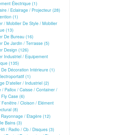
ment Électrique (1)
ire / Eclairage / Projecteur (28)
ntion (1)
er / Mobilier De Style / Mobilier
ue (13)
er De Bureau (16)
er De Jardin / Terrasse (5)
er Design (126)
er Industriel / Equipement
ique (135)
 De Décoration Intérieure (1)
lectroportatif (1)
ge D'atelier / Industriel (2)
e / Pallox / Caisse / Container /
 Fly Case (6)
/ Fenêtre / Cloison / Elément
ectural (8)
 Rayonnage / Etagère (12)
De Bains (3)
Hifi / Radio / Cb / Disques (3)