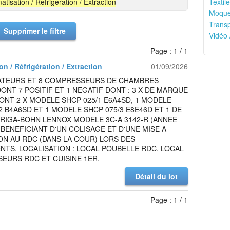
atisation / Réfrigération / Extraction
Textile
Moquet
Transp
Supprimer le filtre
Vidéo 
Page : 1 / 1
on / Réfrigération / Extraction
01/09/2026
ATEURS ET 8 COMPRESSEURS DE CHAMBRES
ONT 7 POSITIF ET 1 NEGATIF DONT : 3 X DE MARQUE
ONT 2 X MODELE SHCP 025/1 E6A4SD, 1 MODELE
2 B4A6SD ET 1 MODELE SHCP 075/3 E8E46D ET 1 DE
RIGA-BOHN LENNOX MODELE 3C-A 3142-R (ANNEE
T BENEFICIANT D'UN COLISAGE ET D'UNE MISE A
ON AU RDC (DANS LA COUR) LORS DES
TS. LOCALISATION : LOCAL POUBELLE RDC. LOCAL
EURS RDC ET CUISINE 1ER.
Détail du lot
Page : 1 / 1