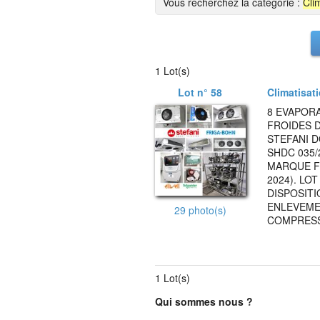
Vous recherchez la catégorie :
Clim
1 Lot(s)
Lot n° 58
Climatisati
8 EVAPOR
FROIDES D
STEFANI D
SHDC 035/
MARQUE F
2024). LO
DISPOSITI
ENLEVEMEN
29 photo(s)
COMPRESS
1 Lot(s)
Qui sommes nous ?