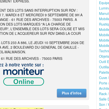
REMENT EXPRESS.
Equipe
Lumina
NT DES LOTS SANS INTERRUPTION SUR RDV :
Manute
I 7, MARDI 8 ET MERCREDI 9 SEPTEMBRE DE 9H A
Mobili
NGE - 61 RUE DES ARCHIVES - 75003 PARIS. A
ION DES LOTS MARQUES "A LA CHARGE DE
Rustiq
EUR", L'ENSEMBLE DES LOTS SERA COLISE ET MIS
Mobili
ITION DE L'ACQUEREUR SUR RDV DANS LA COUR
Mobili
Mobili
 LOTS 233 A 886, LE JEUDI 10 SEPTEMBRE 2026 DE
Mobili
 A AVE, 2 BOULEVARD DU GENERAL DE GAULLE -
Techn
EIL-MALMAISON.
Objets
 61 RUE DES ARCHIVES - 75003 PARIS
Outil E
Outilla
Palett
Cuve /
Porte 
Archit
Plus d'infos
Rack /
Salle 
Son / 