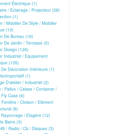
ment Électrique (1)
ire / Eclairage / Projecteur (28)
ntion (1)
er / Mobilier De Style / Mobilier
ue (13)
er De Bureau (16)
er De Jardin / Terrasse (5)
er Design (126)
er Industriel / Equipement
ique (135)
 De Décoration Intérieure (1)
lectroportatif (1)
ge D'atelier / Industriel (2)
e / Pallox / Caisse / Container /
 Fly Case (6)
/ Fenêtre / Cloison / Elément
ectural (8)
 Rayonnage / Etagère (12)
De Bains (3)
Hifi / Radio / Cb / Disques (3)