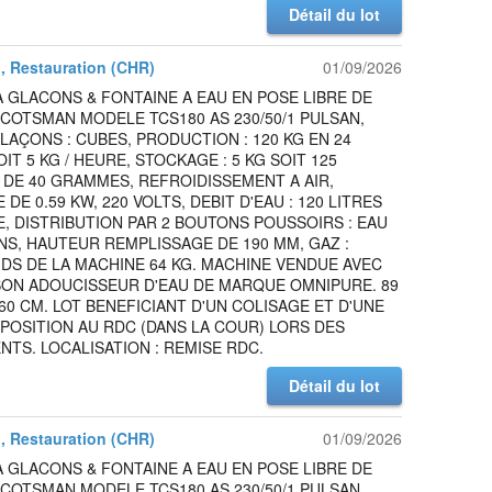
Détail du lot
l, Restauration (CHR)
01/09/2026
 GLACONS & FONTAINE A EAU EN POSE LIBRE DE
COTSMAN MODELE TCS180 AS 230/50/1 PULSAN,
LAÇONS : CUBES, PRODUCTION : 120 KG EN 24
IT 5 KG / HEURE, STOCKAGE : 5 KG SOIT 125
DE 40 GRAMMES, REFROIDISSEMENT A AIR,
DE 0.59 KW, 220 VOLTS, DEBIT D'EAU : 120 LITRES
, DISTRIBUTION PAR 2 BOUTONS POUSSOIRS : EAU
S, HAUTEUR REMPLISSAGE DE 190 MM, GAZ :
IDS DE LA MACHINE 64 KG. MACHINE VENDUE AVEC
SON ADOUCISSEUR D'EAU DE MARQUE OMNIPURE. 89
 60 CM. LOT BENEFICIANT D'UN COLISAGE ET D'UNE
SPOSITION AU RDC (DANS LA COUR) LORS DES
TS. LOCALISATION : REMISE RDC.
Détail du lot
l, Restauration (CHR)
01/09/2026
 GLACONS & FONTAINE A EAU EN POSE LIBRE DE
COTSMAN MODELE TCS180 AS 230/50/1 PULSAN,