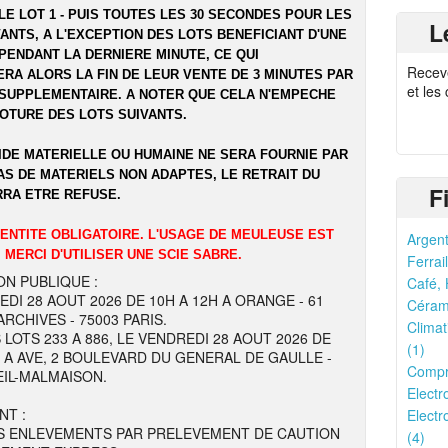
LE LOT 1 - PUIS TOUTES LES 30 SECONDES POUR LES
L
ANTS, A L'EXCEPTION DES LOTS BENEFICIANT D'UNE
PENDANT LA DERNIERE MINUTE, CE QUI
Recev
RA ALORS LA FIN DE LEUR VENTE DE 3 MINUTES PAR
et les
SUPPLEMENTAIRE. A NOTER QUE CELA N'EMPECHE
LOTURE DES LOTS SUIVANTS.
IDE MATERIELLE OU HUMAINE NE SERA FOURNIE PAR
AS DE MATERIELS NON ADAPTES, LE RETRAIT DU
F
RRA ETRE REFUSE.
DENTITE OBLIGATOIRE. L'USAGE DE MEULEUSE EST
Argent
 MERCI D'UTILISER UNE SCIE SABRE.
Ferrail
ON PUBLIQUE :
Café, 
EDI 28 AOUT 2026 DE 10H A 12H A ORANGE - 61
Cérami
RCHIVES - 75003 PARIS.
Climat
 LOTS 233 A 886, LE VENDREDI 28 AOUT 2026 DE
(1)
H A AVE, 2 BOULEVARD DU GENERAL DE GAULLE -
Compr
EIL-MALMAISON.
Electr
NT :
Electr
S ENLEVEMENTS PAR PRELEVEMENT DE CAUTION
(4)