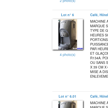
2 photo(s)
Lot n° 6
Café, Hôte
MACHINE A
MARQUE S
TYPE DE G
HEURES SO
PORTIONS 
PUISSANCE 
PAR HEURE
ET GLAÇON
4 photo(s)
R134A. PO
OU SANS 
X 39 CM X
MISE A DI
ENLEVEMEN
Lot n° 6.01
Café, Hôte
MACHINE A
MARQUE S