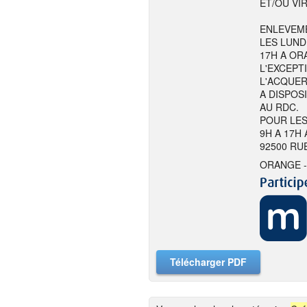
ET/OU VI
ENLEVEME
LES LUND
17H A ORA
L'EXCEPT
L'ACQUER
A DISPOS
AU RDC.
POUR LES
9H A 17H
92500 RU
ORANGE -
Télécharger PDF