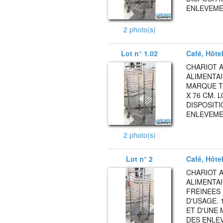
ENLEVEMEN
2 photo(s)
Lot n° 1.02
Café, Hôte
CHARIOT A
ALIMENTA
MARQUE T
X 76 CM. 
DISPOSITI
ENLEVEMEN
2 photo(s)
Lot n° 2
Café, Hôte
CHARIOT A
ALIMENTA
FREINEES
D'USAGE. 
ET D'UNE 
DES ENLEV