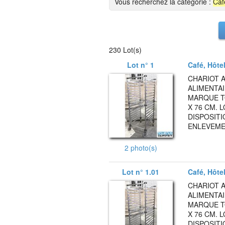
Vous recherchez la catégorie :
Caf
230 Lot(s)
Lot n° 1
Café, Hôte
CHARIOT A
ALIMENTA
MARQUE T
X 76 CM. 
DISPOSITI
ENLEVEMEN
2 photo(s)
Lot n° 1.01
Café, Hôte
CHARIOT A
ALIMENTA
MARQUE T
X 76 CM. 
DISPOSITI