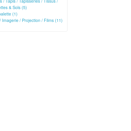
s / Tapis / Tapisseries / Tissus /
tes & Sols (5)
alette (1)
/ Imagerie / Projection / Films (11)