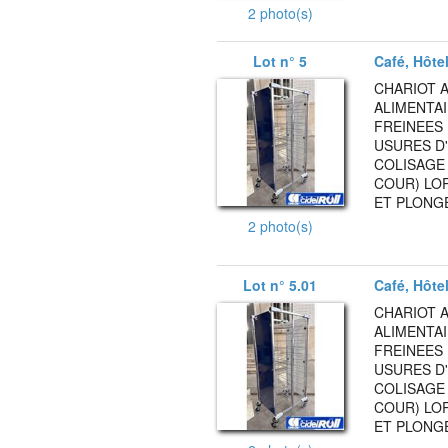
2 photo(s)
Lot n° 5
Café, Hôte
CHARIOT A
ALIMENTA
FREINEES
USURES D'
COLISAGE 
COUR) LOR
ET PLONGE
2 photo(s)
Lot n° 5.01
Café, Hôte
CHARIOT A
ALIMENTA
FREINEES
USURES D'
COLISAGE 
COUR) LOR
ET PLONGE