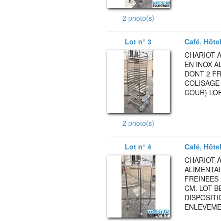
2 photo(s)
Lot n° 3
Café, Hôte
CHARIOT A
EN INOX A
DONT 2 FR
COLISAGE 
COUR) LOR
2 photo(s)
Lot n° 4
Café, Hôte
CHARIOT A
ALIMENTA
FREINEES 
CM. LOT B
DISPOSITI
ENLEVEMEN