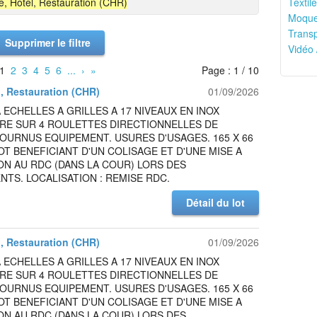
é, Hôtel, Restauration (CHR)
Textile
Moquet
Transp
Supprimer le filtre
Vidéo 
1
2
3
4
5
6
...
›
»
Page : 1 / 10
l, Restauration (CHR)
01/09/2026
 ECHELLES A GRILLES A 17 NIVEAUX EN INOX
IRE SUR 4 ROULETTES DIRECTIONNELLES DE
OURNUS EQUIPEMENT. USURES D'USAGES. 165 X 66
LOT BENEFICIANT D'UN COLISAGE ET D'UNE MISE A
ON AU RDC (DANS LA COUR) LORS DES
TS. LOCALISATION : REMISE RDC.
Détail du lot
l, Restauration (CHR)
01/09/2026
 ECHELLES A GRILLES A 17 NIVEAUX EN INOX
IRE SUR 4 ROULETTES DIRECTIONNELLES DE
OURNUS EQUIPEMENT. USURES D'USAGES. 165 X 66
LOT BENEFICIANT D'UN COLISAGE ET D'UNE MISE A
ON AU RDC (DANS LA COUR) LORS DES