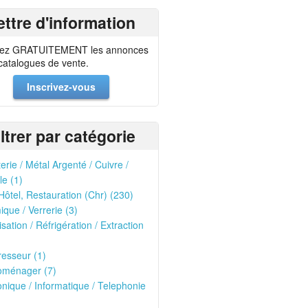
ettre d'information
ez GRATUITEMENT les annonces
 catalogues de vente.
Inscrivez-vous
iltrer par catégorie
erie / Métal Argenté / Cuivre /
le (1)
Hôtel, Restauration (Chr) (230)
que / Verrerie (3)
isation / Réfrigération / Extraction
esseur (1)
oménager (7)
onique / Informatique / Telephonie