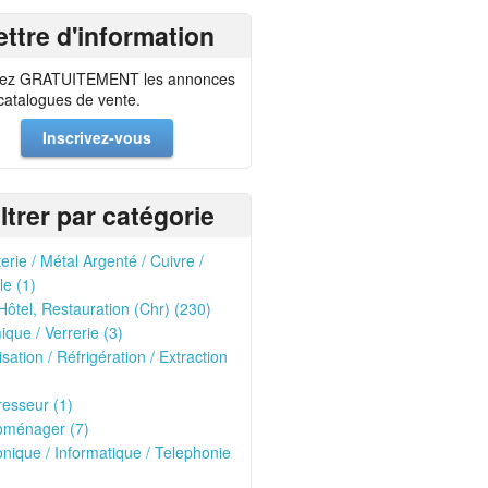
ettre d'information
ez GRATUITEMENT les annonces
 catalogues de vente.
Inscrivez-vous
iltrer par catégorie
erie / Métal Argenté / Cuivre /
le (1)
Hôtel, Restauration (Chr) (230)
que / Verrerie (3)
isation / Réfrigération / Extraction
esseur (1)
oménager (7)
onique / Informatique / Telephonie