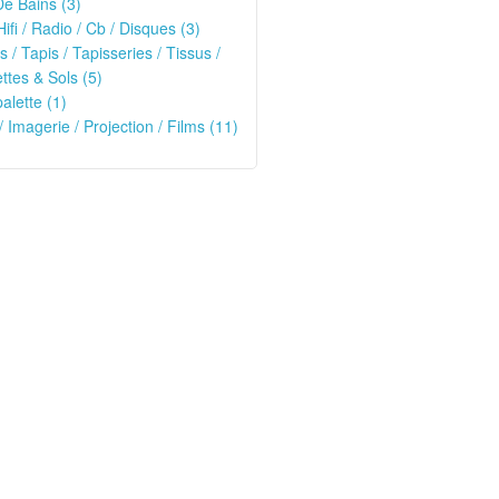
De Bains (3)
Hifi / Radio / Cb / Disques (3)
s / Tapis / Tapisseries / Tissus /
tes & Sols (5)
alette (1)
/ Imagerie / Projection / Films (11)