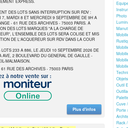
REMENT EXPRESS.
Equipe
Instru
NT DES LOTS SANS INTERRUPTION SUR RDV :
Photo 
I 7, MARDI 8 ET MERCREDI 9 SEPTEMBRE DE 9H A
Lumina
NGE - 61 RUE DES ARCHIVES - 75003 PARIS. A
ION DES LOTS MARQUES "A LA CHARGE DE
Manute
EUR", L'ENSEMBLE DES LOTS SERA COLISE ET MIS
Mobili
ITION DE L'ACQUEREUR SUR RDV DANS LA COUR
Rustiq
Mobili
 LOTS 233 A 886, LE JEUDI 10 SEPTEMBRE 2026 DE
Mobili
 A AVE, 2 BOULEVARD DU GENERAL DE GAULLE -
Mobili
EIL-MALMAISON.
Mobili
 61 RUE DES ARCHIVES - 75003 PARIS
Techn
Objets
Outil E
Outilla
Palett
Cuve /
Plus d'infos
Porte 
Archit
Rack /