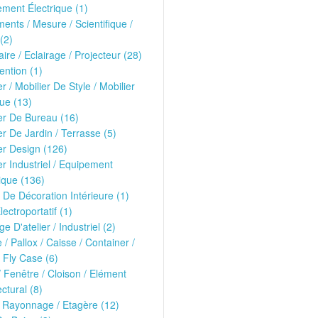
ment Électrique (1)
ments / Mesure / Scientifique /
(2)
ire / Eclairage / Projecteur (28)
ntion (1)
er / Mobilier De Style / Mobilier
ue (13)
er De Bureau (16)
er De Jardin / Terrasse (5)
er Design (126)
er Industriel / Equipement
ique (136)
 De Décoration Intérieure (1)
lectroportatif (1)
ge D'atelier / Industriel (2)
e / Pallox / Caisse / Container /
 Fly Case (6)
/ Fenêtre / Cloison / Elément
ectural (8)
 Rayonnage / Etagère (12)