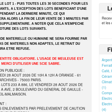
LE LOT 1 - PUIS TOUTES LES 30 SECONDES POUR LES
L
ANTS, A L'EXCEPTION DES LOTS BENEFICIANT D'UNE
PENDANT LA DERNIERE MINUTE, CE QUI
Recev
RA ALORS LA FIN DE LEUR VENTE DE 3 MINUTES PAR
et les
SUPPLEMENTAIRE. A NOTER QUE CELA N'EMPECHE
LOTURE DES LOTS SUIVANTS.
IDE MATERIELLE OU HUMAINE NE SERA FOURNIE PAR
AS DE MATERIELS NON ADAPTES, LE RETRAIT DU
F
RRA ETRE REFUSE.
DENTITE OBLIGATOIRE. L'USAGE DE MEULEUSE EST
Argent
 MERCI D'UTILISER UNE SCIE SABRE.
Ferrail
ON PUBLIQUE :
Café, 
EDI 28 AOUT 2026 DE 10H A 12H A ORANGE - 61
Cérami
RCHIVES - 75003 PARIS.
Climat
 LOTS 233 A 886, LE VENDREDI 28 AOUT 2026 DE
(1)
H A AVE, 2 BOULEVARD DU GENERAL DE GAULLE -
Compr
EIL-MALMAISON.
Electr
NT :
Electr
S ENLEVEMENTS PAR PRELEVEMENT DE CAUTION
(4)