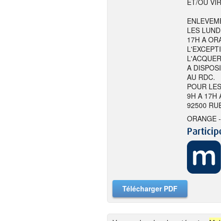
ET/OU VI
ENLEVEME
LES LUND
17H A ORA
L'EXCEPT
L'ACQUER
A DISPOS
AU RDC.
POUR LES
9H A 17H
92500 RU
ORANGE -
Télécharger PDF