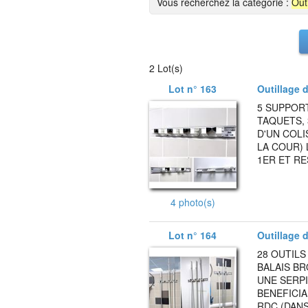
Vous recherchez la catégorie :
Outi
2 Lot(s)
Lot n° 163
Outillage d'
5 SUPPORT
TAQUETS, 
D'UN COLI
LA COUR) 
1ER ET RE
4 photo(s)
Lot n° 164
Outillage d'
28 OUTILS
BALAIS BR
UNE SERPI
BENEFICIA
RDC (DANS