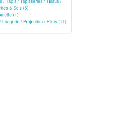
s / Tapis / Tapisseries / Tissus /
tes & Sols (5)
alette (1)
/ Imagerie / Projection / Films (11)