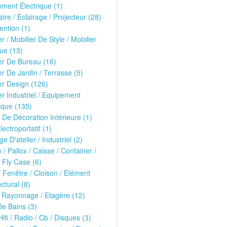
ment Électrique (1)
ire / Eclairage / Projecteur (28)
ntion (1)
er / Mobilier De Style / Mobilier
ue (13)
er De Bureau (16)
er De Jardin / Terrasse (5)
er Design (126)
er Industriel / Equipement
ique (135)
 De Décoration Intérieure (1)
lectroportatif (1)
ge D'atelier / Industriel (2)
e / Pallox / Caisse / Container /
 Fly Case (6)
/ Fenêtre / Cloison / Elément
ectural (8)
 Rayonnage / Etagère (12)
De Bains (3)
Hifi / Radio / Cb / Disques (3)