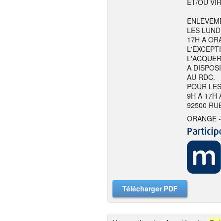
ET/OU VI
ENLEVEME
LES LUND
17H A ORA
L'EXCEPT
L'ACQUER
A DISPOS
AU RDC.
POUR LES
9H A 17H
92500 RU
ORANGE -
Télécharger PDF