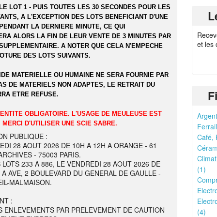
LE LOT 1 - PUIS TOUTES LES 30 SECONDES POUR LES
L
ANTS, A L'EXCEPTION DES LOTS BENEFICIANT D'UNE
PENDANT LA DERNIERE MINUTE, CE QUI
Recev
RA ALORS LA FIN DE LEUR VENTE DE 3 MINUTES PAR
et les
SUPPLEMENTAIRE. A NOTER QUE CELA N'EMPECHE
LOTURE DES LOTS SUIVANTS.
IDE MATERIELLE OU HUMAINE NE SERA FOURNIE PAR
AS DE MATERIELS NON ADAPTES, LE RETRAIT DU
F
RRA ETRE REFUSE.
DENTITE OBLIGATOIRE. L'USAGE DE MEULEUSE EST
Argent
 MERCI D'UTILISER UNE SCIE SABRE.
Ferrail
ON PUBLIQUE :
Café, 
EDI 28 AOUT 2026 DE 10H A 12H A ORANGE - 61
Cérami
RCHIVES - 75003 PARIS.
Climat
 LOTS 233 A 886, LE VENDREDI 28 AOUT 2026 DE
(1)
H A AVE, 2 BOULEVARD DU GENERAL DE GAULLE -
Compr
EIL-MALMAISON.
Electr
NT :
Electr
S ENLEVEMENTS PAR PRELEVEMENT DE CAUTION
(4)