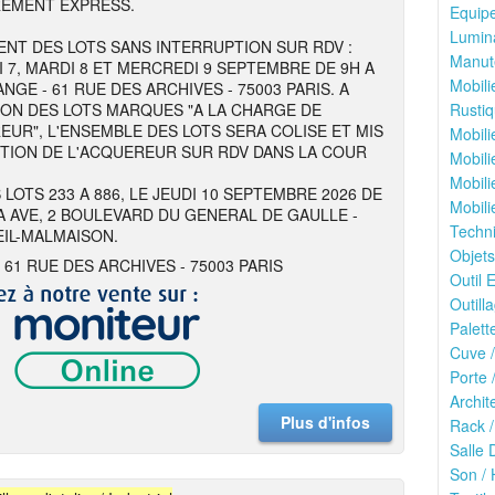
REMENT EXPRESS.
Equipe
Lumina
NT DES LOTS SANS INTERRUPTION SUR RDV :
Manute
I 7, MARDI 8 ET MERCREDI 9 SEPTEMBRE DE 9H A
Mobili
NGE - 61 RUE DES ARCHIVES - 75003 PARIS. A
ION DES LOTS MARQUES "A LA CHARGE DE
Rustiq
EUR", L'ENSEMBLE DES LOTS SERA COLISE ET MIS
Mobili
ITION DE L'ACQUEREUR SUR RDV DANS LA COUR
Mobili
Mobili
 LOTS 233 A 886, LE JEUDI 10 SEPTEMBRE 2026 DE
Mobili
 A AVE, 2 BOULEVARD DU GENERAL DE GAULLE -
Techn
EIL-MALMAISON.
Objets
 61 RUE DES ARCHIVES - 75003 PARIS
Outil E
Outilla
Palett
Cuve /
Porte 
Archit
Plus d'infos
Rack /
Salle 
Son / 