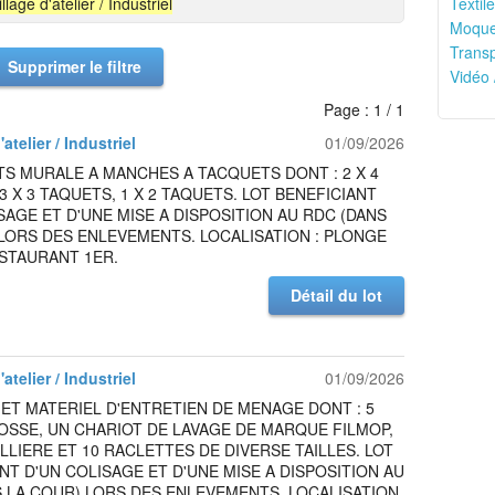
llage d'atelier / Industriel
Textile
Moquet
Transp
Supprimer le filtre
Vidéo 
Page : 1 / 1
atelier / Industriel
01/09/2026
S MURALE A MANCHES A TACQUETS DONT : 2 X 4
3 X 3 TAQUETS, 1 X 2 TAQUETS. LOT BENEFICIANT
SAGE ET D'UNE MISE A DISPOSITION AU RDC (DANS
LORS DES ENLEVEMENTS. LOCALISATION : PLONGE
STAURANT 1ER.
Détail du lot
atelier / Industriel
01/09/2026
 ET MATERIEL D'ENTRETIEN DE MENAGE DONT : 5
OSSE, UN CHARIOT DE LAVAGE DE MARQUE FILMOP,
LLIERE ET 10 RACLETTES DE DIVERSE TAILLES. LOT
NT D'UN COLISAGE ET D'UNE MISE A DISPOSITION AU
 LA COUR) LORS DES ENLEVEMENTS. LOCALISATION