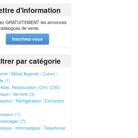
ettre d'information
ez GRATUITEMENT les annonces
 catalogues de vente.
Inscrivez-vous
iltrer par catégorie
erie / Métal Argenté / Cuivre /
le (1)
Hôtel, Restauration (Chr) (230)
que / Verrerie (3)
isation / Réfrigération / Extraction
esseur (1)
oménager (7)
onique / Informatique / Telephonie