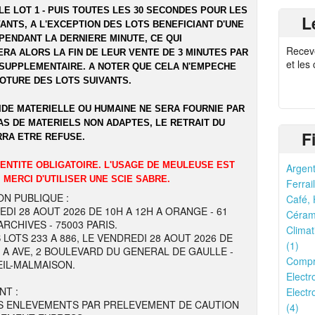
LE LOT 1 - PUIS TOUTES LES 30 SECONDES POUR LES
L
ANTS, A L'EXCEPTION DES LOTS BENEFICIANT D'UNE
PENDANT LA DERNIERE MINUTE, CE QUI
Recev
RA ALORS LA FIN DE LEUR VENTE DE 3 MINUTES PAR
et les
SUPPLEMENTAIRE. A NOTER QUE CELA N'EMPECHE
LOTURE DES LOTS SUIVANTS.
IDE MATERIELLE OU HUMAINE NE SERA FOURNIE PAR
AS DE MATERIELS NON ADAPTES, LE RETRAIT DU
F
RRA ETRE REFUSE.
DENTITE OBLIGATOIRE. L'USAGE DE MEULEUSE EST
Argent
 MERCI D'UTILISER UNE SCIE SABRE.
Ferrail
ON PUBLIQUE :
Café, 
EDI 28 AOUT 2026 DE 10H A 12H A ORANGE - 61
Cérami
RCHIVES - 75003 PARIS.
Climat
 LOTS 233 A 886, LE VENDREDI 28 AOUT 2026 DE
(1)
H A AVE, 2 BOULEVARD DU GENERAL DE GAULLE -
Compr
EIL-MALMAISON.
Electr
NT :
Electr
S ENLEVEMENTS PAR PRELEVEMENT DE CAUTION
(4)