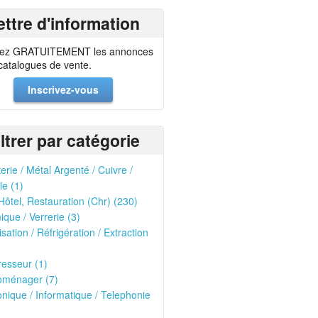
ettre d'information
ez GRATUITEMENT les annonces
 catalogues de vente.
Inscrivez-vous
iltrer par catégorie
erie / Métal Argenté / Cuivre /
le (1)
Hôtel, Restauration (Chr) (230)
que / Verrerie (3)
isation / Réfrigération / Extraction
esseur (1)
oménager (7)
onique / Informatique / Telephonie