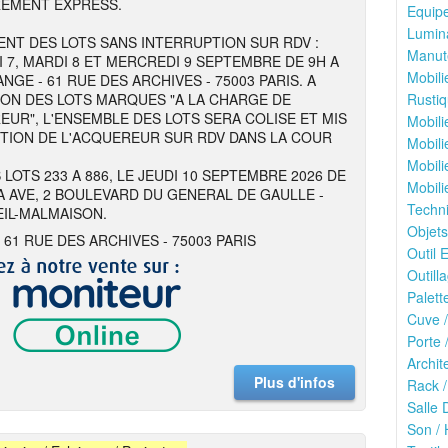
REMENT EXPRESS.
Equipe
Lumina
NT DES LOTS SANS INTERRUPTION SUR RDV :
Manute
I 7, MARDI 8 ET MERCREDI 9 SEPTEMBRE DE 9H A
Mobili
NGE - 61 RUE DES ARCHIVES - 75003 PARIS. A
ION DES LOTS MARQUES "A LA CHARGE DE
Rustiq
EUR", L'ENSEMBLE DES LOTS SERA COLISE ET MIS
Mobili
ITION DE L'ACQUEREUR SUR RDV DANS LA COUR
Mobili
Mobili
 LOTS 233 A 886, LE JEUDI 10 SEPTEMBRE 2026 DE
Mobili
 A AVE, 2 BOULEVARD DU GENERAL DE GAULLE -
Techn
EIL-MALMAISON.
Objets
 61 RUE DES ARCHIVES - 75003 PARIS
Outil E
Outilla
Palett
Cuve /
Porte 
Archit
Plus d'infos
Rack /
Salle 
Son / 