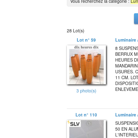
Vous recherchez la catégorie :
Lum
28 Lot(s)
Lot n° 59
Luminaire /
8 SUSPEN
BERRUX M
HEURES DI
MANDARINE
USURES. 
11 CM. LO
DISPOSITI
ENLEVEMEN
3 photo(s)
Lot n° 110
Luminaire /
SUSPENSI
50 EN AL
L'INTERIE