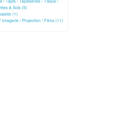
s / Tapis / Tapisseries / Tissus /
tes & Sols (5)
alette (1)
/ Imagerie / Projection / Films (11)