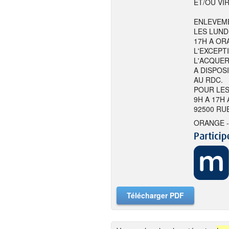
ET/OU VI
ENLEVEME
LES LUND
17H A ORA
L'EXCEPT
L'ACQUER
A DISPOS
AU RDC.
POUR LES
9H A 17H
92500 RU
ORANGE -
Télécharger PDF