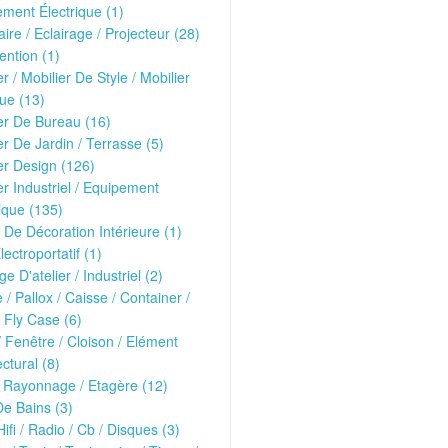
ment Électrique (1)
ire / Eclairage / Projecteur (28)
ntion (1)
er / Mobilier De Style / Mobilier
ue (13)
er De Bureau (16)
er De Jardin / Terrasse (5)
er Design (126)
er Industriel / Equipement
ique (135)
 De Décoration Intérieure (1)
lectroportatif (1)
ge D'atelier / Industriel (2)
e / Pallox / Caisse / Container /
 Fly Case (6)
/ Fenêtre / Cloison / Elément
ectural (8)
 Rayonnage / Etagère (12)
De Bains (3)
Hifi / Radio / Cb / Disques (3)