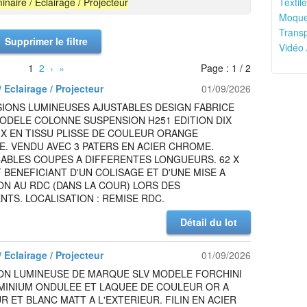
inaire / Eclairage / Projecteur
Textile
Moquet
Transp
Supprimer le filtre
Vidéo 
1
2
›
»
Page : 1 / 2
 Eclairage / Projecteur
01/09/2026
SIONS LUMINEUSES AJUSTABLES DESIGN FABRICE
ODELE COLONNE SUSPENSION H251 EDITION DIX
X EN TISSU PLISSE DE COULEUR ORANGE
. VENDU AVEC 3 PATERS EN ACIER CHROME.
CABLES COUPES A DIFFERENTES LONGUEURS. 62 X
T BENEFICIANT D'UN COLISAGE ET D'UNE MISE A
ON AU RDC (DANS LA COUR) LORS DES
TS. LOCALISATION : REMISE RDC.
Détail du lot
 Eclairage / Projecteur
01/09/2026
ON LUMINEUSE DE MARQUE SLV MODELE FORCHINI
UMINIUM ONDULEE ET LAQUEE DE COULEUR OR A
UR ET BLANC MATT A L'EXTERIEUR. FILIN EN ACIER