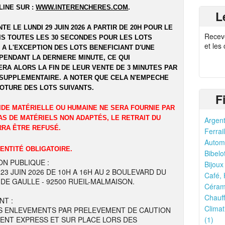
LINE SUR :
WWW.INTERENCHERES.COM
.
L
NTE LE LUNDI 29 JUIN 2026 A PARTIR DE 20H POUR LE
Recev
UIS TOUTES LES 30 SECONDES POUR LES LOTS
et les
 A L'EXCEPTION DES LOTS BENEFICIANT D'UNE
PENDANT LA DERNIERE MINUTE, CE QUI
RA ALORS LA FIN DE LEUR VENTE DE 3 MINUTES PAR
SUPPLEMENTAIRE. A NOTER QUE CELA N'EMPECHE
LOTURE DES LOTS SUIVANTS.
F
IDE MATÉRIELLE OU HUMAINE NE SERA FOURNIE PAR
AS DE MATÉRIELS NON ADAPTÉS, LE RETRAIT DU
Argent
RRA ÊTRE REFUSÉ.
Ferrail
Automo
DENTITÉ OBLIGATOIRE.
Bibelo
ON PUBLIQUE :
Bijoux
 23 JUIN 2026 DE 10H A 16H AU 2 BOULEVARD DU
Café, 
DE GAULLE - 92500 RUEIL-MALMAISON.
Cérami
Chauff
NT :
Climat
S ENLEVEMENTS PAR PRELEVEMENT DE CAUTION
ENT EXPRESS ET SUR PLACE LORS DES
(1)