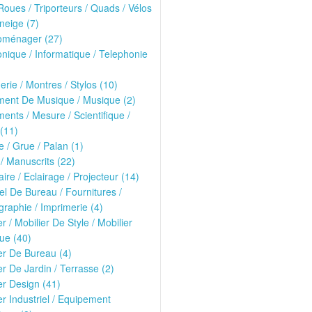
oues / Triporteurs / Quads / Vélos
neige (7)
roménager (27)
onique / Informatique / Telephonie
erie / Montres / Stylos (10)
ment De Musique / Musique (2)
ments / Mesure / Scientifique /
(11)
 / Grue / Palan (1)
 / Manuscrits (22)
ire / Eclairage / Projecteur (14)
el De Bureau / Fournitures /
raphie / Imprimerie (4)
er / Mobilier De Style / Mobilier
ue (40)
er De Bureau (4)
er De Jardin / Terrasse (2)
er Design (41)
er Industriel / Equipement