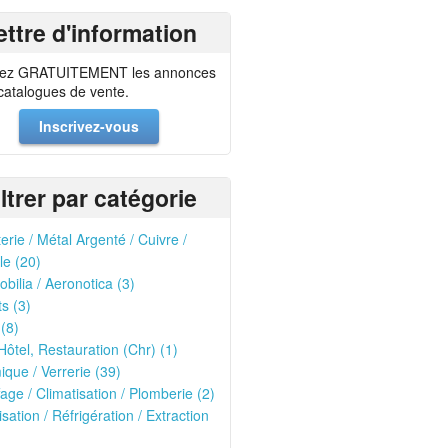
ettre d'information
ez GRATUITEMENT les annonces
 catalogues de vente.
Inscrivez-vous
iltrer par catégorie
erie / Métal Argenté / Cuivre /
le (20)
bilia / Aeronotica (3)
ts (3)
 (8)
Hôtel, Restauration (Chr) (1)
que / Verrerie (39)
age / Climatisation / Plomberie (2)
isation / Réfrigération / Extraction