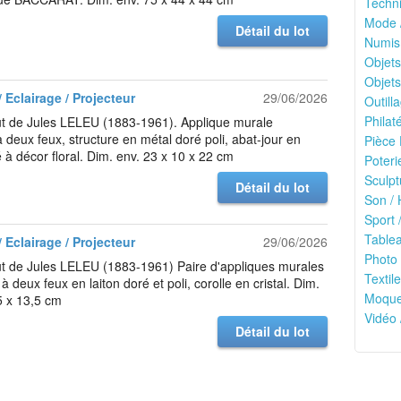
Techni
Mode 
Détail du lot
Numis
Objets
Objets
 Eclairage / Projecteur
29/06/2026
Outilla
Philaté
ût de Jules LELEU (1883-1961). Applique murale
 deux feux, structure en métal doré poli, abat-jour en
Pièce 
 à décor floral. Dim. env. 23 x 10 x 22 cm
Poteri
Sculpt
Détail du lot
Son / 
Sport /
Tablea
 Eclairage / Projecteur
29/06/2026
Photo 
t de Jules LELEU (1883-1961) Paire d'appliques murales
Textile
 deux feux en laiton doré et poli, corolle en cristal. Dim.
Moquet
5 x 13,5 cm
Vidéo 
Détail du lot