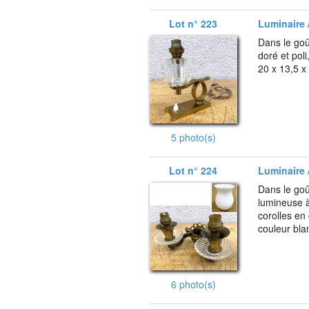
Lot n° 223
Luminaire /
Dans le goû
doré et poli
20 x 13,5 x
5 photo(s)
Lot n° 224
Luminaire /
Dans le go
lumineuse à
corolles en 
couleur bla
6 photo(s)