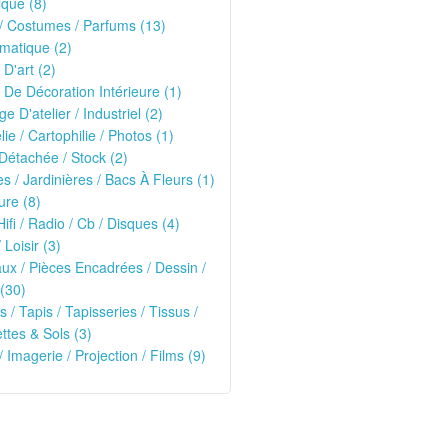
que (8)
/ Costumes / Parfums (13)
matique (2)
 D'art (2)
 De Décoration Intérieure (1)
ge D'atelier / Industriel (2)
lie / Cartophilie / Photos (1)
Détachée / Stock (2)
es / Jardinières / Bacs À Fleurs (1)
ure (8)
Hifi / Radio / Cb / Disques (4)
 Loisir (3)
ux / Pièces Encadrées / Dessin /
(30)
s / Tapis / Tapisseries / Tissus /
tes & Sols (3)
/ Imagerie / Projection / Films (9)