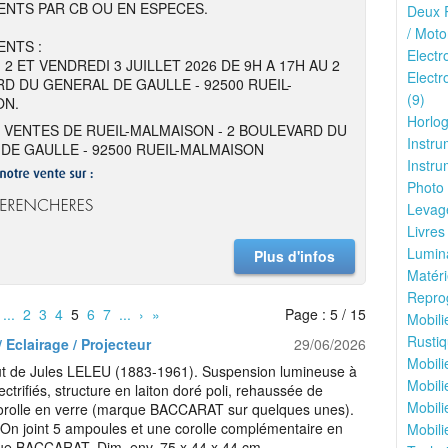
NTS PAR CB OU EN ESPECES.
Deux R
/ Moto
NTS :
Elect
 2 ET VENDREDI 3 JUILLET 2026 DE 9H A 17H AU 2
Electr
D DU GENERAL DE GAULLE - 92500 RUEIL-
(9)
ON.
Horlog
 VENTES DE RUEIL-MALMAISON - 2 BOULEVARD DU
Instru
DE GAULLE - 92500 RUEIL-MALMAISON
Instru
Photo 
Levage
Livres
Lumina
Plus d'infos
Matéri
Reprog
...
2
3
4
5
6
7
...
›
»
Page : 5 / 15
Mobili
Rustiq
 Eclairage / Projecteur
29/06/2026
Mobili
ût de Jules LELEU (1883-1961). Suspension lumineuse à
Mobili
ectrifiés, structure en laiton doré poli, rehaussée de
Mobili
corolle en verre (marque BACCARAT sur quelques unes).
 On joint 5 ampoules et une corolle complémentaire en
Mobili
ue BACCARAT. Dim. env. 75 x 44 x 44 cm