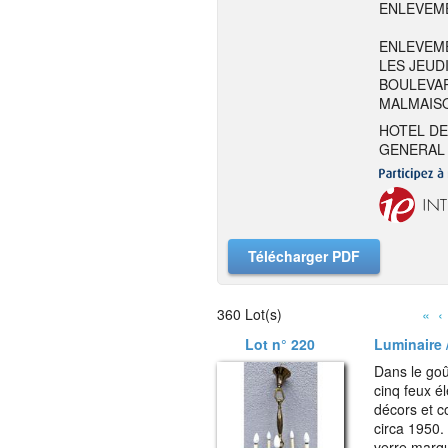
ENLEVEME
ENLEVEME
LES JEUDI
BOULEVAR
MALMAIS
HOTEL DE
GENERAL 
Télécharger PDF
360 Lot(s)
«
‹
Lot n° 220
Luminaire /
Dans le go
cinq feux él
décors et 
circa 1950.
verre marq