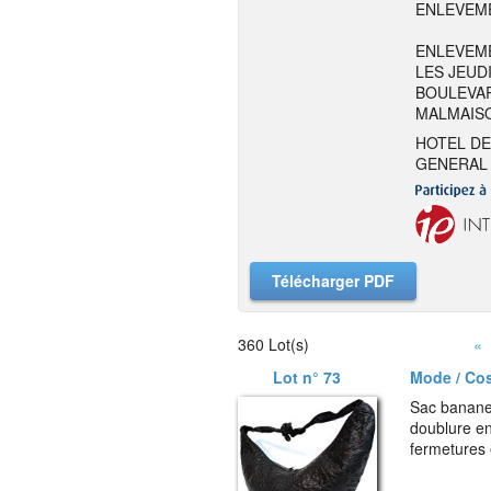
ENLEVEME
ENLEVEME
LES JEUDI
BOULEVAR
MALMAIS
HOTEL DE
GENERAL 
Télécharger PDF
360 Lot(s)
«
Lot n° 73
Mode / Co
Sac banane,
doublure en
fermetures 