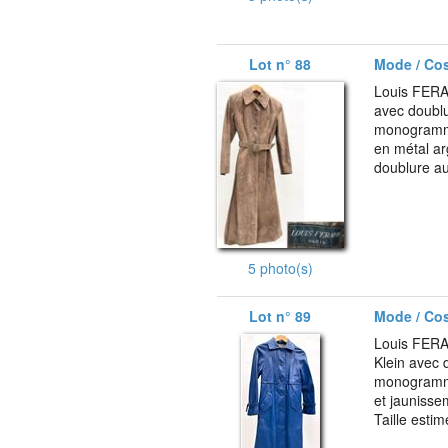
Lot n° 88
Mode / Co
Louis FERA
avec doublu
monogrammé
en métal ar
doublure au
5 photo(s)
Lot n° 89
Mode / Co
Louis FERAU
Klein avec 
monogrammé
et jaunisse
Taille estim