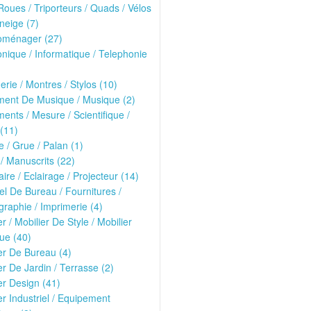
oues / Triporteurs / Quads / Vélos
neige (7)
roménager (27)
onique / Informatique / Telephonie
erie / Montres / Stylos (10)
ment De Musique / Musique (2)
ments / Mesure / Scientifique /
(11)
 / Grue / Palan (1)
 / Manuscrits (22)
ire / Eclairage / Projecteur (14)
el De Bureau / Fournitures /
raphie / Imprimerie (4)
er / Mobilier De Style / Mobilier
ue (40)
er De Bureau (4)
er De Jardin / Terrasse (2)
er Design (41)
er Industriel / Equipement