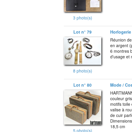
3 photo(s)
Lot n° 79
Horlogerie 
Réunion de 
en argent (p
6 montres b
d'usage et
8 photo(s)
Lot n° 80
Mode / Co
HARTMANN L
couleur gris
motifs toil
valise à rou
de cuir parf
Dimensions 
18,5 cm
5 photo(s)