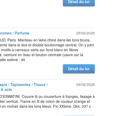
Détail du lot
stumes / Parfums
29/06/2026
D, Paris. Manteau en laine chiné dans les tons bruns,
 fente dans le dos et double boutonnage central. On y joint
 motifs à carreaux verts sur fond blanc en fibres
, ceinture en tissu et bouton centrale (usure sur la
aille estimé : 40
Détail du lot
Tapis / Tapisseries / Tissus /
29/06/2026
 & sols
ESWATINI. Couvre-lit ou couverture à franges, tissage à
ier vertical. Trame en fil de coton de couleur orange et
il en mohair dans les tons bleus. Fin XXème. Dim. 237 x