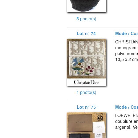
5 photo(s)
Lot n° 74
Mode / Co
CHRISTIAN 
monogramme
polychrome,
10,5 x 2 cm
4 photo(s)
Lot n° 75
Mode / Co
LOEWE. Étui
doublure en
argenté. Ve