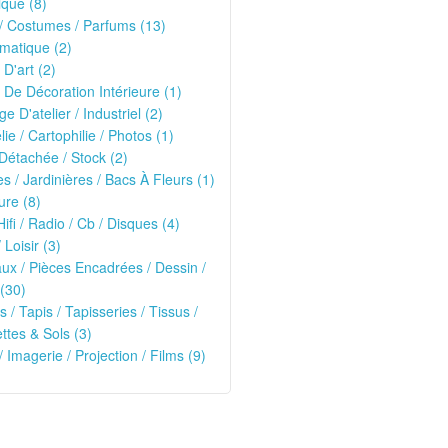
que (8)
/ Costumes / Parfums (13)
matique (2)
 D'art (2)
 De Décoration Intérieure (1)
ge D'atelier / Industriel (2)
lie / Cartophilie / Photos (1)
Détachée / Stock (2)
es / Jardinières / Bacs À Fleurs (1)
ure (8)
Hifi / Radio / Cb / Disques (4)
 Loisir (3)
ux / Pièces Encadrées / Dessin /
(30)
s / Tapis / Tapisseries / Tissus /
tes & Sols (3)
/ Imagerie / Projection / Films (9)