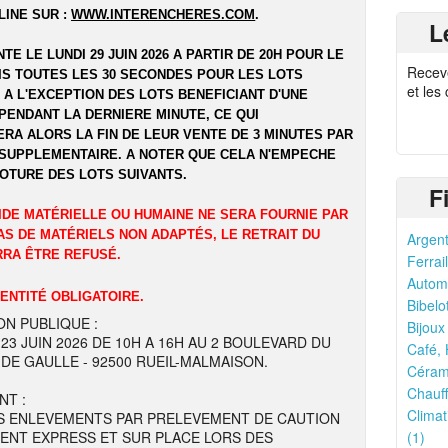
LINE SUR :
WWW.INTERENCHERES.COM
.
L
NTE LE LUNDI 29 JUIN 2026 A PARTIR DE 20H POUR LE
Recev
UIS TOUTES LES 30 SECONDES POUR LES LOTS
et les
 A L'EXCEPTION DES LOTS BENEFICIANT D'UNE
PENDANT LA DERNIERE MINUTE, CE QUI
RA ALORS LA FIN DE LEUR VENTE DE 3 MINUTES PAR
SUPPLEMENTAIRE. A NOTER QUE CELA N'EMPECHE
LOTURE DES LOTS SUIVANTS.
F
IDE MATÉRIELLE OU HUMAINE NE SERA FOURNIE PAR
AS DE MATÉRIELS NON ADAPTÉS, LE RETRAIT DU
Argent
RRA ÊTRE REFUSÉ.
Ferrail
Automo
DENTITÉ OBLIGATOIRE.
Bibelo
ON PUBLIQUE :
Bijoux
 23 JUIN 2026 DE 10H A 16H AU 2 BOULEVARD DU
Café, 
DE GAULLE - 92500 RUEIL-MALMAISON.
Cérami
Chauff
NT :
Climat
S ENLEVEMENTS PAR PRELEVEMENT DE CAUTION
ENT EXPRESS ET SUR PLACE LORS DES
(1)