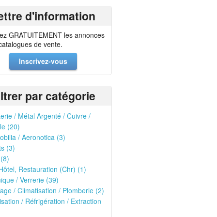
ettre d'information
ez GRATUITEMENT les annonces
 catalogues de vente.
Inscrivez-vous
iltrer par catégorie
erie / Métal Argenté / Cuivre /
le (20)
bilia / Aeronotica (3)
ts (3)
 (8)
Hôtel, Restauration (Chr) (1)
que / Verrerie (39)
age / Climatisation / Plomberie (2)
isation / Réfrigération / Extraction