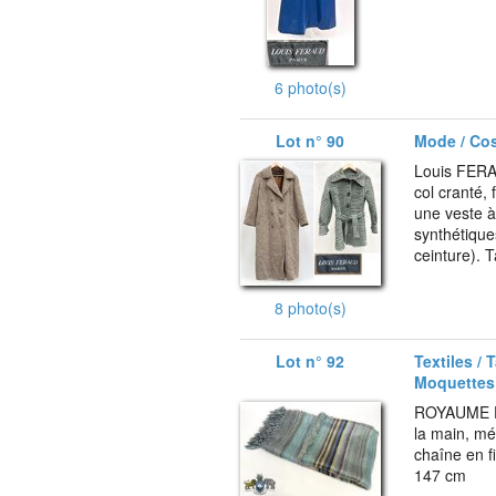
6 photo(s)
Lot n° 90
Mode / Co
Louis FERAU
col cranté,
une veste à
synthétiques
ceinture). T
8 photo(s)
Lot n° 92
Textiles / 
Moquettes
ROYAUME D'
la main, mét
chaîne en f
147 cm