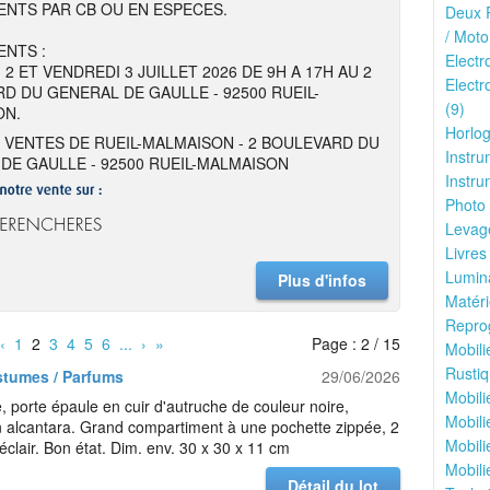
NTS PAR CB OU EN ESPECES.
Deux R
/ Moto
NTS :
Elect
 2 ET VENDREDI 3 JUILLET 2026 DE 9H A 17H AU 2
Electr
D DU GENERAL DE GAULLE - 92500 RUEIL-
(9)
ON.
Horlog
 VENTES DE RUEIL-MALMAISON - 2 BOULEVARD DU
Instru
DE GAULLE - 92500 RUEIL-MALMAISON
Instru
Photo 
Levage
Livres
Lumina
Plus d'infos
Matéri
Reprog
‹
1
2
3
4
5
6
...
›
»
Page : 2 / 15
Mobili
Rustiq
stumes / Parfums
29/06/2026
Mobili
 porte épaule en cuir d'autruche de couleur noire,
Mobili
 alcantara. Grand compartiment à une pochette zippée, 2
Mobili
éclair. Bon état. Dim. env. 30 x 30 x 11 cm
Mobili
Détail du lot