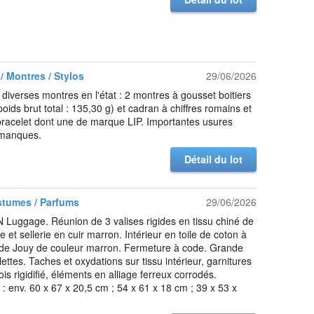
/ Montres / Stylos
29/06/2026
diverses montres en l'état : 2 montres à gousset boitiers
oids brut total : 135,30 g) et cadran à chiffres romains et
racelet dont une de marque LIP. Importantes usures
 manques.
Détail du lot
stumes / Parfums
29/06/2026
uggage. Réunion de 3 valises rigides en tissu chiné de
e et sellerie en cuir marron. Intérieur en toile de coton à
e de Jouy de couleur marron. Fermeture à code. Grande
lettes. Taches et oxydations sur tissu intérieur, garnitures
ois rigidifié, éléments en alliage ferreux corrodés.
: env. 60 x 67 x 20,5 cm ; 54 x 61 x 18 cm ; 39 x 53 x