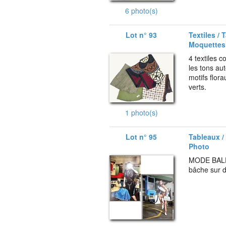
6 photo(s)
Lot n° 93
Textiles / 
Moquettes
4 textiles c
les tons au
motifs flor
verts.
1 photo(s)
Lot n° 95
Tableaux /
Photo
MODE BALE
bâche sur d