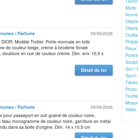
Techni
Mode 
Numis
Objets
Objets
stumes / Parfums
29/06/2026
Outilla
DIOR. Modèle Trotter. Porte-monnaie en toile
Philaté
 de couleur beige, crème à broderie florale
Pièce 
 doublure en cuir de couleur crème. Dim. env. 10,5 x
Poteri
Sculpt
Son / 
Détail du lot
Sport /
Tablea
Photo 
Textile
Moquet
stumes / Parfums
29/06/2026
Vidéo 
 pour passeport en cuir grainé de couleur noire,
 tissu monogramme de couleur noire, garniture en métal
ndu dans sa boite d'origine. Dim. 14 x 10,5 cm
Détail du lot