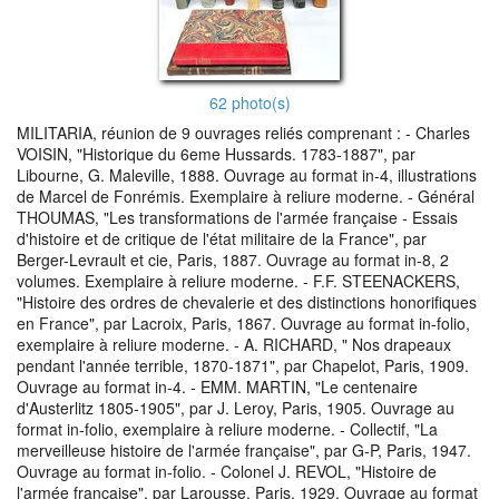
62 photo(s)
MILITARIA, réunion de 9 ouvrages reliés comprenant : - Charles
VOISIN, "Historique du 6eme Hussards. 1783-1887", par
Libourne, G. Maleville, 1888. Ouvrage au format in-4, illustrations
de Marcel de Fonrémis. Exemplaire à reliure moderne. - Général
THOUMAS, "Les transformations de l'armée française - Essais
d'histoire et de critique de l'état militaire de la France", par
Berger-Levrault et cie, Paris, 1887. Ouvrage au format in-8, 2
volumes. Exemplaire à reliure moderne. - F.F. STEENACKERS,
"Histoire des ordres de chevalerie et des distinctions honorifiques
en France", par Lacroix, Paris, 1867. Ouvrage au format in-folio,
exemplaire à reliure moderne. - A. RICHARD, " Nos drapeaux
pendant l'année terrible, 1870-1871", par Chapelot, Paris, 1909.
Ouvrage au format in-4. - EMM. MARTIN, "Le centenaire
d'Austerlitz 1805-1905", par J. Leroy, Paris, 1905. Ouvrage au
format in-folio, exemplaire à reliure moderne. - Collectif, "La
merveilleuse histoire de l'armée française", par G-P, Paris, 1947.
Ouvrage au format in-folio. - Colonel J. REVOL, "Histoire de
l'armée française", par Larousse, Paris, 1929. Ouvrage au format