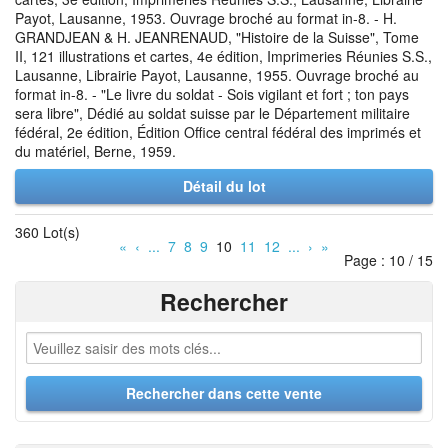
Payot, Lausanne, 1953. Ouvrage broché au format in-8. - H.
GRANDJEAN & H. JEANRENAUD, "Histoire de la Suisse", Tome
II, 121 illustrations et cartes, 4e édition, Imprimeries Réunies S.S.,
Lausanne, Librairie Payot, Lausanne, 1955. Ouvrage broché au
format in-8. - "Le livre du soldat - Sois vigilant et fort ; ton pays
sera libre", Dédié au soldat suisse par le Département militaire
fédéral, 2e édition, Édition Office central fédéral des imprimés et
du matériel, Berne, 1959.
Détail du lot
360 Lot(s)
«
‹
...
7
8
9
10
11
12
...
›
»
Page : 10 / 15
Rechercher