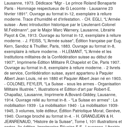
Lausanne, 1973. Dédicace "Mgr - Le prince Roland Bonaparte
Paris - Hommage respectueux de G Lecomte - Lausanne 23
février 1891". Ouvrage au format in-12, exemplaire à reliure
moderne. Trace d'humidité et d'infestation. - CH. EGLI, "L'Armée
suisse - Avec introduction historique par le Lieutenant-Colonel
M.Feldmann", par le Major Marc Warnery, Lausanne, Librairie
Payot & Cie, 1913. Ouvrage au format in-12, exemplaire à reliure
moderne. - J. FEISS, "L'Armée suisse", Édition française par Eug.
Kern, Sandoz & Thuillier, Paris, 1883. Ouvrage au format in-8,
exemplaire à reliure moderne. - H.LEMANT, "L'Armée et les
Institutions militaires de la Confédération suisse au début de
1907", Imprimerie-Edition Militaire R.Chapelot et Cie, Paris 1907.
Ouvrage au format in-8, exemplaire à reliure moderne. - 2 livrets
de service, Confédération suisse, ayant appartenu à Paquier
Albert Jean Louis, né en 1880 et Paquier Albert Jean né en 1903.
- COLONEL FEYLER, "La Suisse - sous les armes - Organisation
Militaire Illustrée.", Illustrations et Edition d'art par Robert-E.
Chapallaz, Lausanne, Imprimerie A.Bovard-Giddey, Lausanne,
1914. Ouvrage relié au format in-8. - "La Suisse en armes" : La
mobilisation 1939 - La mobilisation 1940 - La mobilisation 1939-
1945, 3 volumes, toile éditeur, Édition Patriotique Morat, Genève,
1940. Ouvrage broché au format in-4. - H. GRANDJEAN & H.
JEANRENAUD, "Histoire de la Suisse", Tome I, 101 illustrations et
cartes, 3e édition, Imprimeries Réunies S.S., Lausanne, Librairie