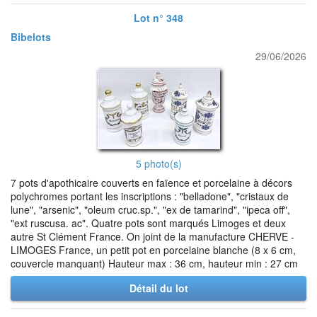
Lot n° 348
Bibelots
29/06/2026
5 photo(s)
7 pots d'apothicaire couverts en faïence et porcelaine à décors
polychromes portant les inscriptions : "belladone", "cristaux de
lune", "arsenic", "oleum cruc.sp.", "ex de tamarind", "ipeca off",
"ext ruscusa. ac". Quatre pots sont marqués Limoges et deux
autre St Clément France. On joint de la manufacture CHERVE -
LIMOGES France, un petit pot en porcelaine blanche (8 x 6 cm,
couvercle manquant) Hauteur max : 36 cm, hauteur min : 27 cm
Détail du lot