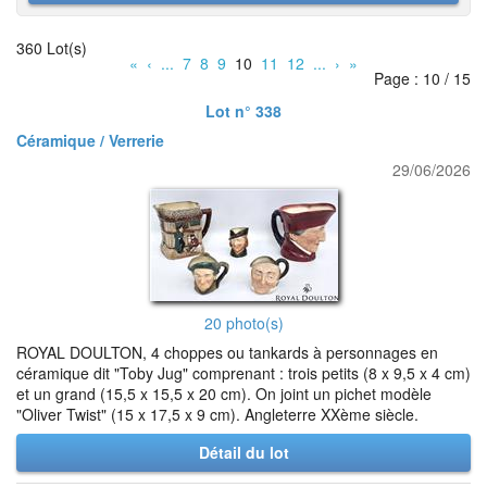
360 Lot(s)
«
‹
...
7
8
9
10
11
12
...
›
»
Page : 10 / 15
Lot n° 338
Céramique / Verrerie
29/06/2026
20 photo(s)
ROYAL DOULTON, 4 choppes ou tankards à personnages en
céramique dit "Toby Jug" comprenant : trois petits (8 x 9,5 x 4 cm)
et un grand (15,5 x 15,5 x 20 cm). On joint un pichet modèle
"Oliver Twist" (15 x 17,5 x 9 cm). Angleterre XXème siècle.
Détail du lot