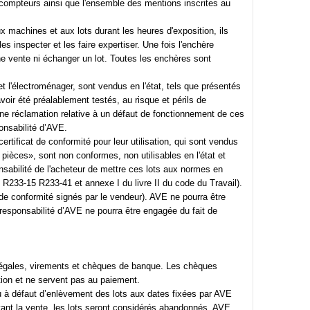
 compteurs ainsi que l'ensemble des mentions inscrites au
 machines et aux lots durant les heures d'exposition, ils
s inspecter et les faire expertiser. Une fois l'enchère
e vente ni échanger un lot. Toutes les enchères sont
et l'électroménager, sont vendus en l'état, tels que présentés
avoir été préalablement testés, au risque et périls de
cune réclamation relative à un défaut de fonctionnement de ces
ponsabilité d’AVE.
certificat de conformité pour leur utilisation, qui sont vendus
 pièces», sont non conformes, non utilisables en l'état et
nsabilité de l'acheteur de mettre ces lots aux normes en
es R233-15 R233-41 et annexe I du livre II du code du Travail).
s de conformité signés par le vendeur). AVE ne pourra être
 responsabilité d’AVE ne pourra être engagée du fait de
légales, virements et chèques de banque. Les chèques
ion et ne servent pas au paiement.
u à défaut d’enlèvement des lots aux dates fixées par AVE
ivant la vente, les lots seront considérés abandonnés. AVE