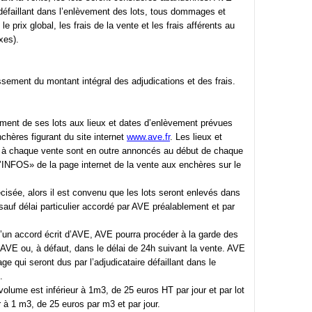
 défaillant dans l’enlèvement des lots, tous dommages et
 prix global, les frais de la vente et les frais afférents au
xes).
sement du montant intégral des adjudications et des frais.
vement de ses lots aux lieux et dates d’enlèvement prévues
nchères figurant du site internet
www.ave.fr
. Les lieux et
s à chaque vente sont en outre annoncés au début de chaque
D’INFOS» de la page internet de la vente aux enchères sur le
cisée, alors il est convenu que les lots seront enlevés dans
sauf délai particulier accordé par AVE préalablement et par
 d’un accord écrit d’AVE, AVE pourra procéder à la garde des
 AVE ou, à défaut, dans le délai de 24h suivant la vente. AVE
ge qui seront dus par l’adjudicataire défaillant dans le
.
 volume est inférieur à 1m3, de 25 euros HT par jour et par lot
r à 1 m3, de 25 euros par m3 et par jour.