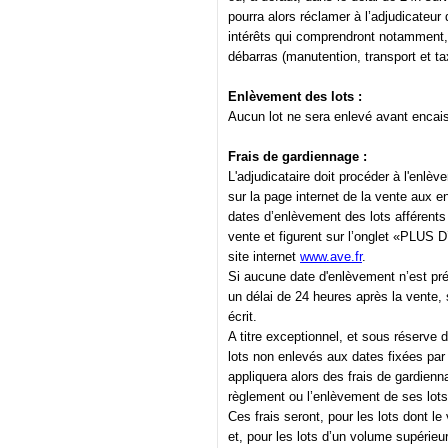
pourra alors réclamer à l’adjudicateur
intérêts qui comprendront notamment, le
débarras (manutention, transport et ta
Enlèvement des lots :
Aucun lot ne sera enlevé avant encais
Frais de gardiennage :
L'adjudicataire doit procéder à l'enlè
sur la page internet de la vente aux e
dates d’enlèvement des lots afférent
vente et figurent sur l’onglet «PLUS 
site internet
www.ave.fr
.
Si aucune date d'enlèvement n’est pré
un délai de 24 heures après la vente, 
écrit.
A titre exceptionnel, et sous réserve
lots non enlevés aux dates fixées par
appliquera alors des frais de gardienna
règlement ou l’enlèvement de ses lots
Ces frais seront, pour les lots dont le
et, pour les lots d’un volume supérieu