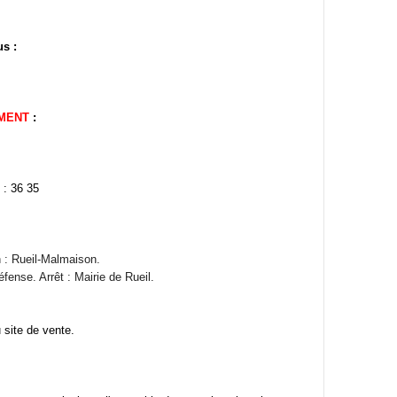
s :
MENT
:
 : 36 35
n : Rueil-Malmaison.
fense. Arrêt : Mairie de Rueil.
 site de vente.