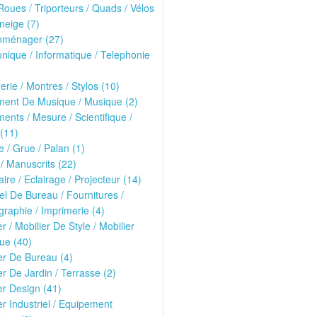
oues / Triporteurs / Quads / Vélos
neige (7)
roménager (27)
onique / Informatique / Telephonie
erie / Montres / Stylos (10)
ment De Musique / Musique (2)
ments / Mesure / Scientifique /
(11)
 / Grue / Palan (1)
 / Manuscrits (22)
ire / Eclairage / Projecteur (14)
el De Bureau / Fournitures /
raphie / Imprimerie (4)
er / Mobilier De Style / Mobilier
ue (40)
er De Bureau (4)
er De Jardin / Terrasse (2)
er Design (41)
er Industriel / Equipement