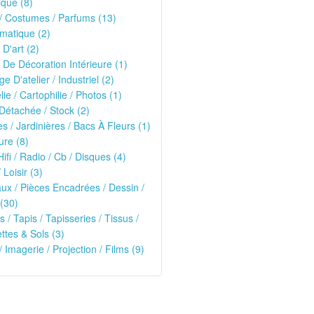
que (8)
/ Costumes / Parfums (13)
matique (2)
 D'art (2)
 De Décoration Intérieure (1)
ge D'atelier / Industriel (2)
lie / Cartophilie / Photos (1)
Détachée / Stock (2)
es / Jardinières / Bacs À Fleurs (1)
ure (8)
Hifi / Radio / Cb / Disques (4)
 Loisir (3)
ux / Pièces Encadrées / Dessin /
(30)
s / Tapis / Tapisseries / Tissus /
tes & Sols (3)
/ Imagerie / Projection / Films (9)