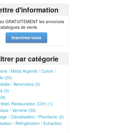
ettre d'information
ez GRATUITEMENT les annonces
 catalogues de vente.
Inscrivez-vous
iltrer par catégorie
erie / Métal Argenté / Cuivre /
le (20)
bilia / Aeronotica (3)
ts (3)
 (8)
Hôtel, Restauration (Chr) (1)
que / Verrerie (39)
age / Climatisation / Plomberie (2)
isation / Réfrigération / Extraction