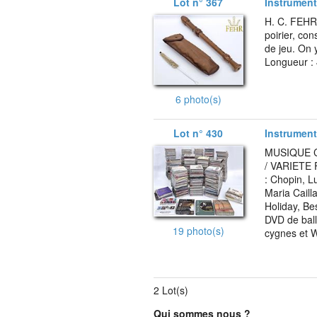
Lot n° 367
Instrument
H. C. FEHR
poirier, con
de jeu. On y
Longueur :
6 photo(s)
Lot n° 430
Instrument
MUSIQUE C
/ VARIETE 
: Chopin, 
Maria Caill
Holiday, Be
DVD de ball
19 photo(s)
cygnes et 
2 Lot(s)
Qui sommes nous ?