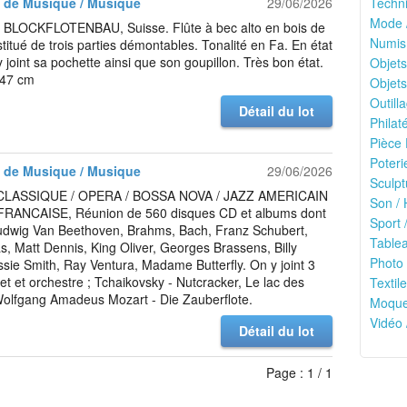
 de Musique / Musique
29/06/2026
Techni
Mode 
 BLOCKFLOTENBAU, Suisse. Flûte à bec alto en bois de
Numis
stitué de trois parties démontables. Tonalité en Fa. En état
 joint sa pochette ainsi que son goupillon. Très bon état.
Objets
 47 cm
Objets
Outilla
Détail du lot
Philaté
Pièce 
Poteri
 de Musique / Musique
29/06/2026
Sculpt
LASSIQUE / OPERA / BOSSA NOVA / JAZZ AMERICAIN
Son / 
FRANCAISE, Réunion de 560 disques CD et albums dont
Sport /
Ludwig Van Beethoven, Brahms, Bach, Franz Schubert,
Tablea
as, Matt Dennis, King Oliver, Georges Brassens, Billy
Photo 
ssie Smith, Ray Ventura, Madame Butterfly. On y joint 3
et et orchestre ; Tchaikovsky - Nutcracker, Le lac des
Textile
Wolfgang Amadeus Mozart - Die Zauberflote.
Moquet
Vidéo 
Détail du lot
Page : 1 / 1