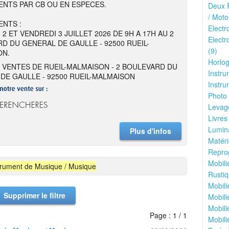
NTS PAR CB OU EN ESPECES.
Deux R
/ Moto
NTS :
Elect
 2 ET VENDREDI 3 JUILLET 2026 DE 9H A 17H AU 2
Electr
D DU GENERAL DE GAULLE - 92500 RUEIL-
(9)
ON.
Horlog
 VENTES DE RUEIL-MALMAISON - 2 BOULEVARD DU
Instru
DE GAULLE - 92500 RUEIL-MALMAISON
Instru
Photo 
Levage
Livres
Lumina
Plus d'infos
Matéri
Reprog
Mobili
trument de Musique / Musique
Rustiq
Mobili
Supprimer le filtre
Mobili
Mobili
Page : 1 / 1
Mobili