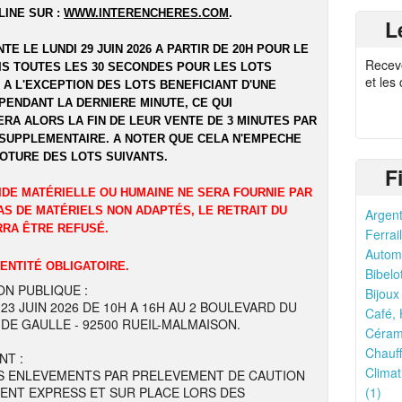
LINE SUR :
WWW.INTERENCHERES.COM
.
L
NTE LE LUNDI 29 JUIN 2026 A PARTIR DE 20H POUR LE
Recev
UIS TOUTES LES 30 SECONDES POUR LES LOTS
et les
 A L'EXCEPTION DES LOTS BENEFICIANT D'UNE
PENDANT LA DERNIERE MINUTE, CE QUI
RA ALORS LA FIN DE LEUR VENTE DE 3 MINUTES PAR
SUPPLEMENTAIRE. A NOTER QUE CELA N'EMPECHE
LOTURE DES LOTS SUIVANTS.
F
IDE MATÉRIELLE OU HUMAINE NE SERA FOURNIE PAR
AS DE MATÉRIELS NON ADAPTÉS, LE RETRAIT DU
Argent
RRA ÊTRE REFUSÉ.
Ferrail
Automo
DENTITÉ OBLIGATOIRE.
Bibelo
ON PUBLIQUE :
Bijoux
 23 JUIN 2026 DE 10H A 16H AU 2 BOULEVARD DU
Café, 
DE GAULLE - 92500 RUEIL-MALMAISON.
Cérami
Chauff
NT :
Climat
S ENLEVEMENTS PAR PRELEVEMENT DE CAUTION
ENT EXPRESS ET SUR PLACE LORS DES
(1)