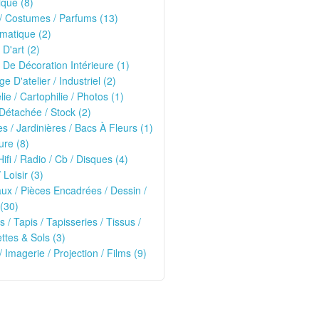
que (8)
/ Costumes / Parfums (13)
matique (2)
 D'art (2)
 De Décoration Intérieure (1)
ge D'atelier / Industriel (2)
lie / Cartophilie / Photos (1)
Détachée / Stock (2)
es / Jardinières / Bacs À Fleurs (1)
ure (8)
Hifi / Radio / Cb / Disques (4)
 Loisir (3)
ux / Pièces Encadrées / Dessin /
(30)
s / Tapis / Tapisseries / Tissus /
tes & Sols (3)
/ Imagerie / Projection / Films (9)