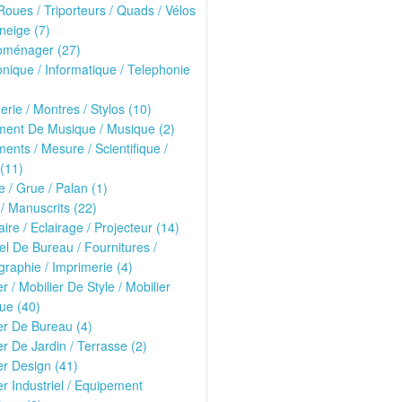
oues / Triporteurs / Quads / Vélos
neige (7)
roménager (27)
onique / Informatique / Telephonie
erie / Montres / Stylos (10)
ment De Musique / Musique (2)
ments / Mesure / Scientifique /
(11)
 / Grue / Palan (1)
 / Manuscrits (22)
ire / Eclairage / Projecteur (14)
el De Bureau / Fournitures /
raphie / Imprimerie (4)
er / Mobilier De Style / Mobilier
ue (40)
er De Bureau (4)
er De Jardin / Terrasse (2)
er Design (41)
er Industriel / Equipement