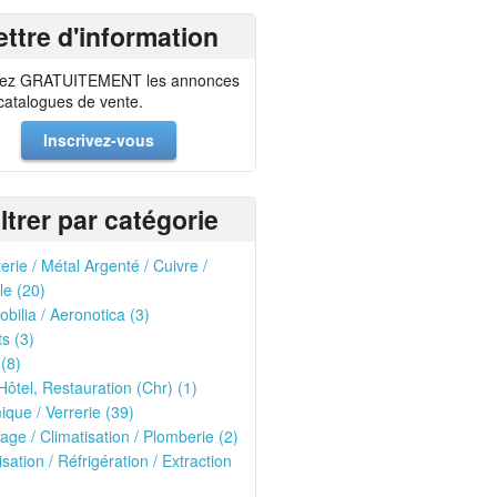
ettre d'information
ez GRATUITEMENT les annonces
 catalogues de vente.
Inscrivez-vous
iltrer par catégorie
erie / Métal Argenté / Cuivre /
le (20)
bilia / Aeronotica (3)
ts (3)
 (8)
Hôtel, Restauration (Chr) (1)
que / Verrerie (39)
age / Climatisation / Plomberie (2)
isation / Réfrigération / Extraction