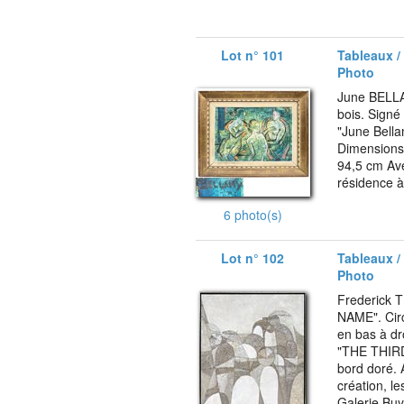
Lot n° 101
Tableaux /
Photo
June BELLA
bois. Signé
"June Bella
Dimensions 
94,5 cm Ave
résidence à 
6 photo(s)
Lot n° 102
Tableaux /
Photo
Frederick
NAME". Circ
en bas à dr
"THE THIRD
bord doré. 
création, l
Galerie Buy