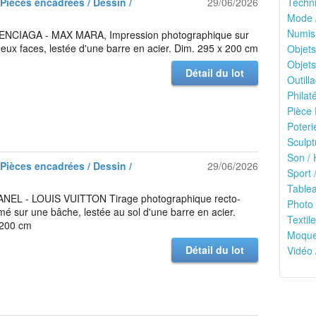
 Pièces encadrées / Dessin /
29/06/2026
Techni
Mode 
Numis
NCIAGA - MAX MARA, Impression photographique sur
eux faces, lestée d'une barre en acier. Dim. 295 x 200 cm
Objets
Objets
Détail du lot
Outilla
Philaté
Pièce 
Poteri
Sculpt
Son / 
 Pièces encadrées / Dessin /
29/06/2026
Sport /
Tablea
EL - LOUIS VUITTON Tirage photographique recto-
Photo 
mé sur une bâche, lestée au sol d'une barre en acier.
Textile
 200 cm
Moquet
Détail du lot
Vidéo 