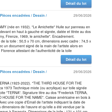
Détail du lot
 Pièces encadrées / Dessin /
29/06/2026
MY (née en 1932). "Le Amichette" Huile sur panneau en
 devant en haut à gauche et signée, datée et titrée au dos
my, Firenze, 1969, le amichette". Encadrement.
de la toile : 50,5 x 70 cm, dimensions avec cadre : 74,5 x
c un document signé de la main de l'artiste alors en
Florence attestant de l'authenticité de la toile
Détail du lot
 Pièces encadrées / Dessin /
29/06/2026
 TERNA (1923-2022). "THE THIRD HOUSE FOR THE
a 1973 Technique mixte (ou acrylique) sur toile signée
oite "TERNA". Signature titre au dos "Frederick TERNA,
 HOUSE FOR THE NAME". Caisse américaine en bois à
Avec une copie d'Email de l'artiste indiquant la date de
es dimensions de l'œuvre et qu'elle a été vendue par la
ways à Sarasota. Dimensions de la toile : 121 x 101 cm