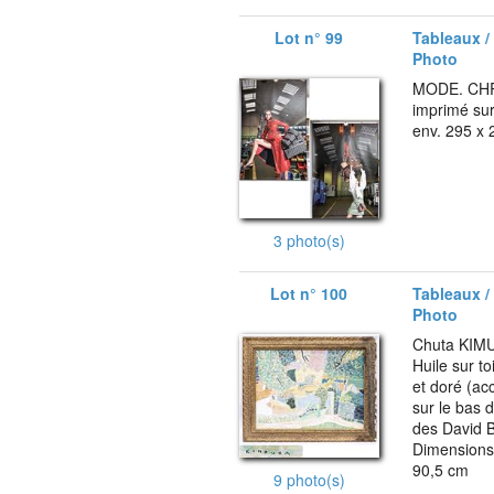
Lot n° 99
Tableaux /
Photo
MODE. CHR
imprimé sur
env. 295 x
3 photo(s)
Lot n° 100
Tableaux /
Photo
Chuta KIMU
Huile sur t
et doré (ac
sur le bas d
des David B
Dimensions 
90,5 cm
9 photo(s)