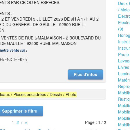
NTS PAR CB OU EN ESPECES.
Deux R
/ Moto
NTS :
Elect
 2 ET VENDREDI 3 JUILLET 2026 DE 9H A 17H AU 2
Electr
D DU GENERAL DE GAULLE - 92500 RUEIL-
(9)
ON.
Horlog
 VENTES DE RUEIL-MALMAISON - 2 BOULEVARD DU
Instru
DE GAULLE - 92500 RUEIL-MALMAISON
Instru
Photo 
Levage
Livres
Lumina
Plus d'infos
Matéri
Reprog
Mobili
leaux / Pièces encadrées / Dessin / Photo
Rustiq
Mobili
Supprimer le filtre
Mobili
Mobili
1
2
›
»
Page : 1 / 2
Mobili