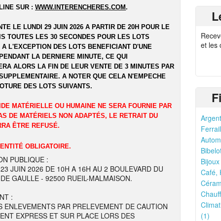
LINE SUR :
WWW.INTERENCHERES.COM
.
L
NTE LE LUNDI 29 JUIN 2026 A PARTIR DE 20H POUR LE
Recev
UIS TOUTES LES 30 SECONDES POUR LES LOTS
et les
 A L'EXCEPTION DES LOTS BENEFICIANT D'UNE
PENDANT LA DERNIERE MINUTE, CE QUI
RA ALORS LA FIN DE LEUR VENTE DE 3 MINUTES PAR
SUPPLEMENTAIRE. A NOTER QUE CELA N'EMPECHE
LOTURE DES LOTS SUIVANTS.
F
IDE MATÉRIELLE OU HUMAINE NE SERA FOURNIE PAR
AS DE MATÉRIELS NON ADAPTÉS, LE RETRAIT DU
Argent
RRA ÊTRE REFUSÉ.
Ferrail
Automo
DENTITÉ OBLIGATOIRE.
Bibelo
ON PUBLIQUE :
Bijoux
 23 JUIN 2026 DE 10H A 16H AU 2 BOULEVARD DU
Café, 
DE GAULLE - 92500 RUEIL-MALMAISON.
Cérami
Chauff
NT :
Climat
S ENLEVEMENTS PAR PRELEVEMENT DE CAUTION
ENT EXPRESS ET SUR PLACE LORS DES
(1)