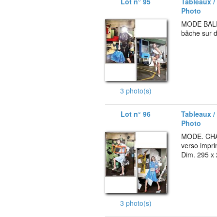
Lot n° 95
Tableaux /
Photo
MODE BALE
bâche sur d
3 photo(s)
Lot n° 96
Tableaux /
Photo
MODE. CHAN
verso impri
Dim. 295 x
3 photo(s)