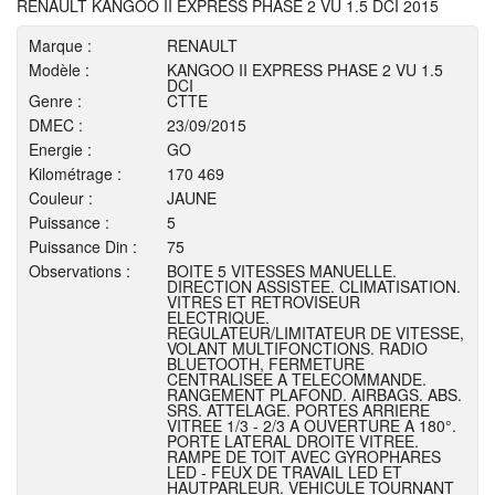
RENAULT KANGOO II EXPRESS PHASE 2 VU 1.5 DCI 2015
Marque :
RENAULT
Modèle :
KANGOO II EXPRESS PHASE 2 VU 1.5
DCI
Genre :
CTTE
DMEC :
23/09/2015
Energie :
GO
Kilométrage :
170 469
Couleur :
JAUNE
Puissance :
5
Puissance Din :
75
Observations :
BOITE 5 VITESSES MANUELLE.
DIRECTION ASSISTEE. CLIMATISATION.
VITRES ET RETROVISEUR
ELECTRIQUE.
REGULATEUR/LIMITATEUR DE VITESSE,
VOLANT MULTIFONCTIONS. RADIO
BLUETOOTH, FERMETURE
CENTRALISEE A TELECOMMANDE.
RANGEMENT PLAFOND. AIRBAGS. ABS.
SRS. ATTELAGE. PORTES ARRIERE
VITREE 1/3 - 2/3 A OUVERTURE A 180°.
PORTE LATERAL DROITE VITREE.
RAMPE DE TOIT AVEC GYROPHARES
LED - FEUX DE TRAVAIL LED ET
HAUTPARLEUR. VEHICULE TOURNANT