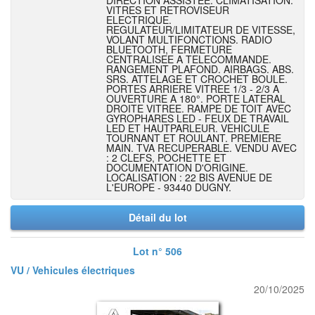
DIRECTION ASSISTEE. CLIMATISATION.
VITRES ET RETROVISEUR
ELECTRIQUE.
REGULATEUR/LIMITATEUR DE VITESSE,
VOLANT MULTIFONCTIONS. RADIO
BLUETOOTH, FERMETURE
CENTRALISEE A TELECOMMANDE.
RANGEMENT PLAFOND. AIRBAGS. ABS.
SRS. ATTELAGE ET CROCHET BOULE.
PORTES ARRIERE VITREE 1/3 - 2/3 A
OUVERTURE A 180°. PORTE LATERAL
DROITE VITREE. RAMPE DE TOIT AVEC
GYROPHARES LED - FEUX DE TRAVAIL
LED ET HAUTPARLEUR. VEHICULE
TOURNANT ET ROULANT. PREMIERE
MAIN. TVA RECUPERABLE. VENDU AVEC
: 2 CLEFS, POCHETTE ET
DOCUMENTATION D'ORIGINE.
LOCALISATION : 22 BIS AVENUE DE
L'EUROPE - 93440 DUGNY.
Détail du lot
Lot n° 506
VU / Vehicules électriques
20/10/2025