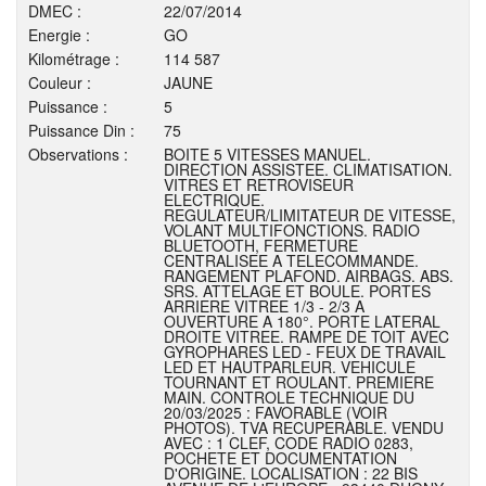
DMEC :
22/07/2014
Energie :
GO
Kilométrage :
114 587
Couleur :
JAUNE
Puissance :
5
Puissance Din :
75
Observations :
BOITE 5 VITESSES MANUEL.
DIRECTION ASSISTEE. CLIMATISATION.
VITRES ET RETROVISEUR
ELECTRIQUE.
REGULATEUR/LIMITATEUR DE VITESSE,
VOLANT MULTIFONCTIONS. RADIO
BLUETOOTH, FERMETURE
CENTRALISEE A TELECOMMANDE.
RANGEMENT PLAFOND. AIRBAGS. ABS.
SRS. ATTELAGE ET BOULE. PORTES
ARRIERE VITREE 1/3 - 2/3 A
OUVERTURE A 180°. PORTE LATERAL
DROITE VITREE. RAMPE DE TOIT AVEC
GYROPHARES LED - FEUX DE TRAVAIL
LED ET HAUTPARLEUR. VEHICULE
TOURNANT ET ROULANT. PREMIERE
MAIN. CONTROLE TECHNIQUE DU
20/03/2025 : FAVORABLE (VOIR
PHOTOS). TVA RECUPERABLE. VENDU
AVEC : 1 CLEF, CODE RADIO 0283,
POCHETE ET DOCUMENTATION
D'ORIGINE. LOCALISATION : 22 BIS