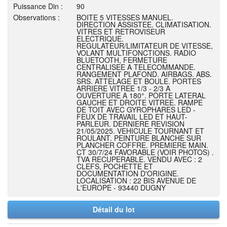
Puissance Din :
90
Observations :
BOITE 5 VITESSES MANUEL.
DIRECTION ASSISTEE. CLIMATISATION.
VITRES ET RETROVISEUR
ELECTRIQUE.
REGULATEUR/LIMITATEUR DE VITESSE,
VOLANT MULTIFONCTIONS. RADIO
BLUETOOTH, FERMETURE
CENTRALISEE A TELECOMMANDE.
RANGEMENT PLAFOND. AIRBAGS. ABS.
SRS. ATTELAGE ET BOULE. PORTES
ARRIERE VITREE 1/3 - 2/3 A
OUVERTURE A 180°. PORTE LATERAL
GAUCHE ET DROITE VITREE. RAMPE
DE TOIT AVEC GYROPHARES LED -
FEUX DE TRAVAIL LED ET HAUT-
PARLEUR. DERNIERE REVISION
21/05/2025. VEHICULE TOURNANT ET
ROULANT. PEINTURE BLANCHE SUR
PLANCHER COFFRE. PREMIERE MAIN.
CT 30/7/24 FAVORABLE (VOIR PHOTOS) .
TVA RECUPERABLE. VENDU AVEC : 2
CLEFS, POCHETTE ET
DOCUMENTATION D'ORIGINE.
LOCALISATION : 22 BIS AVENUE DE
L'EUROPE - 93440 DUGNY
Détail du lot