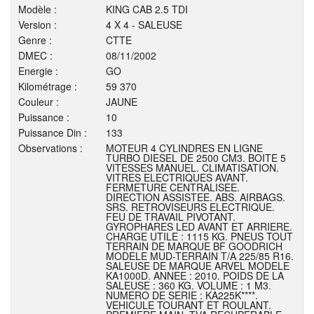
Modèle :
KING CAB 2.5 TDI
Version :
4 X 4 - SALEUSE
Genre :
CTTE
DMEC :
08/11/2002
Energie :
GO
Kilométrage :
59 370
Couleur :
JAUNE
Puissance :
10
Puissance Din :
133
Observations :
MOTEUR 4 CYLINDRES EN LIGNE
TURBO DIESEL DE 2500 CM3. BOITE 5
VITESSES MANUEL. CLIMATISATION.
VITRES ELECTRIQUES AVANT.
FERMETURE CENTRALISEE.
DIRECTION ASSISTEE. ABS. AIRBAGS.
SRS. RETROVISEURS ELECTRIQUE.
FEU DE TRAVAIL PIVOTANT.
GYROPHARES LED AVANT ET ARRIERE.
CHARGE UTILE : 1115 KG. PNEUS TOUT
TERRAIN DE MARQUE BF GOODRICH
MODELE MUD-TERRAIN T/A 225/85 R16.
SALEUSE DE MARQUE ARVEL MODELE
KA1000D. ANNEE : 2010. POIDS DE LA
SALEUSE : 360 KG. VOLUME : 1 M3.
NUMERO DE SERIE : KA225K****.
VEHICULE TOURANT ET ROULANT.