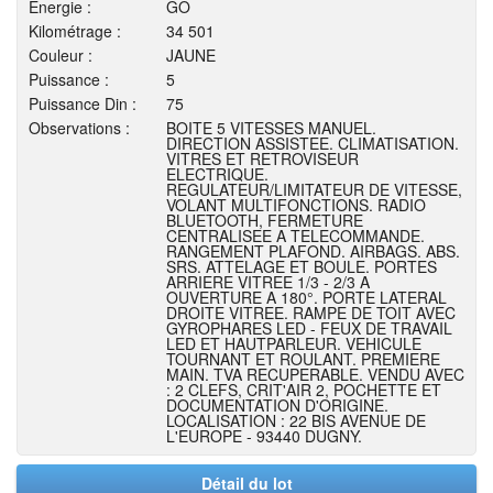
Energie :
GO
Kilométrage :
34 501
Couleur :
JAUNE
Puissance :
5
Puissance Din :
75
Observations :
BOITE 5 VITESSES MANUEL.
DIRECTION ASSISTEE. CLIMATISATION.
VITRES ET RETROVISEUR
ELECTRIQUE.
REGULATEUR/LIMITATEUR DE VITESSE,
VOLANT MULTIFONCTIONS. RADIO
BLUETOOTH, FERMETURE
CENTRALISEE A TELECOMMANDE.
RANGEMENT PLAFOND. AIRBAGS. ABS.
SRS. ATTELAGE ET BOULE. PORTES
ARRIERE VITREE 1/3 - 2/3 A
OUVERTURE A 180°. PORTE LATERAL
DROITE VITREE. RAMPE DE TOIT AVEC
GYROPHARES LED - FEUX DE TRAVAIL
LED ET HAUTPARLEUR. VEHICULE
TOURNANT ET ROULANT. PREMIERE
MAIN. TVA RECUPERABLE. VENDU AVEC
: 2 CLEFS, CRIT'AIR 2, POCHETTE ET
DOCUMENTATION D'ORIGINE.
LOCALISATION : 22 BIS AVENUE DE
L'EUROPE - 93440 DUGNY.
Détail du lot