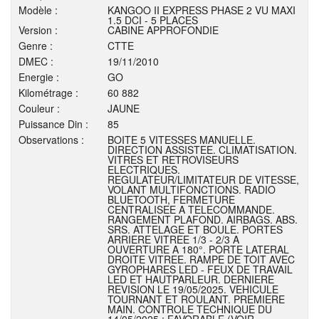
Modèle :
KANGOO II EXPRESS PHASE 2 VU MAXI
1.5 DCI - 5 PLACES
Version :
CABINE APPROFONDIE
Genre :
CTTE
DMEC :
19/11/2010
Energie :
GO
Kilométrage :
60 882
Couleur :
JAUNE
Puissance Din :
85
Observations :
BOITE 5 VITESSES MANUELLE.
DIRECTION ASSISTEE. CLIMATISATION.
VITRES ET RETROVISEURS
ELECTRIQUES.
REGULATEUR/LIMITATEUR DE VITESSE,
VOLANT MULTIFONCTIONS. RADIO
BLUETOOTH, FERMETURE
CENTRALISEE A TELECOMMANDE.
RANGEMENT PLAFOND. AIRBAGS. ABS.
SRS. ATTELAGE ET BOULE. PORTES
ARRIERE VITREE 1/3 - 2/3 A
OUVERTURE A 180°. PORTE LATERAL
DROITE VITREE. RAMPE DE TOIT AVEC
GYROPHARES LED - FEUX DE TRAVAIL
LED ET HAUTPARLEUR. DERNIERE
REVISION LE 19/05/2025. VEHICULE
TOURNANT ET ROULANT. PREMIERE
MAIN. CONTROLE TECHNIQUE DU