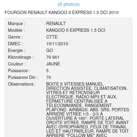
25 photo(s)
FOURGON RENAULT KANGOO II EXPRESS 1.5 DCI 2010
Marque :
RENAULT
Modèle :
KANGOO II EXPRESS 1.5 DCI
Genre :
CTTE
DMEC :
19/11/2010
Energie :
GO
Kilométrage :
76 661
Couleur :
JAUNE
Puissance :
5
Puissance Din :
70
Observations :
BOITE 5 VITESSES MANUEL.
DIRECTION ASSISTEE. CLIMATISATION.
VITRES ET RETROVISEUR
ELECTRIQUE. RADIO MP3 ET AUX,
FERMETURE CENTRALISEE A
TELECOMMANDE. RANGEMENT
PLAFOND. AIRBAGS. ABS. SRS. PORTES
ARRIERE VITREE 1/3 - 2/3 A
OUVERTURE A 180°. PORTE LATERAL
DROITE VITREE. RAMPE DE TOIT AVANT
AVEC GYROPHARES, FEUX DE TRAVAIL
LED ET HAUTPARLEUR. RAMPE DE TOIT
ARRIERE "FOLLOW ME" AVEC