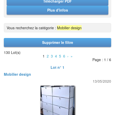
Télécharger PDF
Plus d'infos
Vous recherchez la catégorie :
Mobilier design
Supprimer le filtre
130 Lot(s)
1
2
3
4
5
6
›
»
Page : 1 / 6
Lot n° 1
Mobilier design
13/05/2020